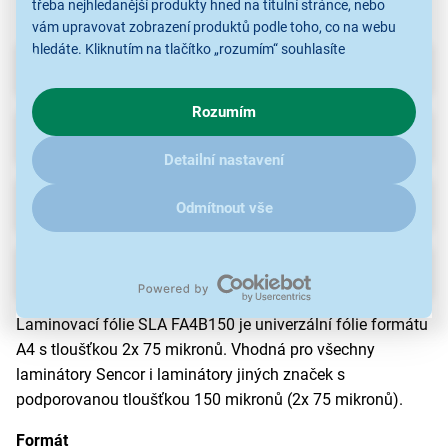
třeba nejhledanější produkty hned na titulní stránce, nebo
vám upravovat zobrazení produktů podle toho, co na webu
hledáte. Kliknutím na tlačítko „rozumím“ souhlasíte
Parametry
s využíváním cookies pro analytické účely a předáním údajů o
chování na webu pro zobrazení cílených reklam. Pokud vás
Rozumím
zajímají detaily, jak u nás s cookies a dalšími údaji pracujeme,
Recenze
(5)
klikněte
sem
.
Detailní nastavení
Ke stažení
Odmítnout vše
Popis
Laminovací fólie SLA FA4B150 je univerzální fólie formátu
A4 s tloušťkou 2x 75 mikronů. Vhodná pro všechny
laminátory Sencor i laminátory jiných značek s
podporovanou tloušťkou 150 mikronů (2x 75 mikronů).
Formát