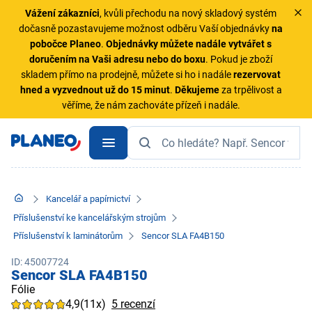
Vážení zákazníci
, kvůli přechodu na nový skladový systém
dočasně pozastavujeme možnost odběru Vaší objednávky
na
pobočce Planeo
.
Objednávky
můžete nadále vytvářet s
doručením na Vaši adresu nebo do boxu
. Pokud je zboží
skladem přímo na prodejně, můžete si ho i nadále
rezervovat
hned a vyzvednout už do 15 minut
.
Děkujeme
za trpělivost a
věříme, že nám zachováte přízeň i nadále.
Kancelář a papírnictví
Příslušenství ke kancelářským strojům
Příslušenství k laminátorům
Sencor SLA FA4B150
ID: 45007724
Sencor SLA FA4B150
Fólie
4,9
(11x)
5 recenzí