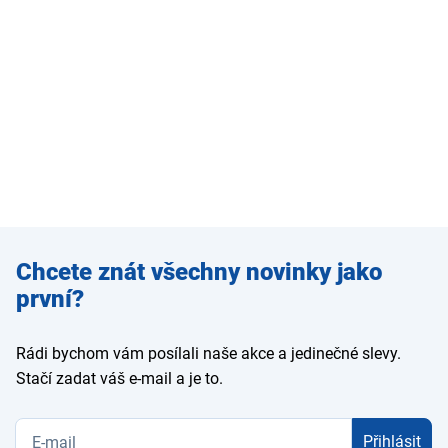
Zadejte
Chcete znát všechny novinky jako
e-mail
první?
Rádi bychom vám posílali naše akce a jedinečné slevy.
Stačí zadat váš e-mail a je to.
Přihlásit