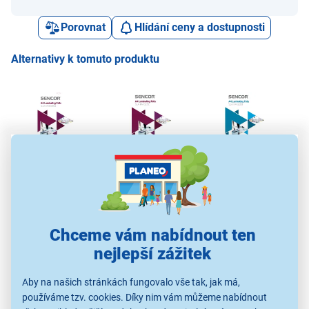
Porovnat
Hlídání ceny a dostupnosti
Alternativy k tomuto produktu
Sencor SLA FA3M250
Sencor SLA FA4B250
Sencor SLA FA4B200
Sen
199 Kč
299 Kč
269 Kč
Chceme vám nabídnout ten
nejlepší zážitek
Příslušenství k
Příslušenství k
Příslušenství k
laminátorům
laminátorům
laminátorům
Aby na našich stránkách fungovalo vše tak, jak má,
používáme tzv. cookies. Díky nim vám můžeme nabídnout