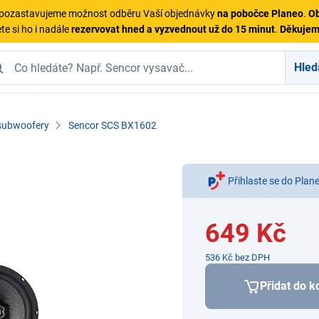
ě pozastavujeme možnost odběru Vaší objednávky
na pobočce Planeo
.
Ob
te si ho i nadále
rezervovat hned a vyzvednout už do 15 minut
.
Děkuje
Hled
subwoofery
Sencor SCS BX1602
Přihlaste se do Plan
649 Kč
536 Kč bez DPH
Přidat do k