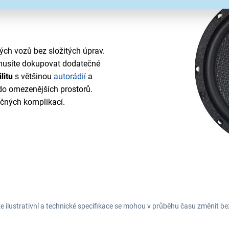
ých vozů bez složitých úprav.
emusíte dokupovat dodatečné
litu
s většinou
autorádií
a
 do omezenějších prostorů.
ečných komplikací.
e ilustrativní a technické specifikace se mohou v průběhu času změnit b