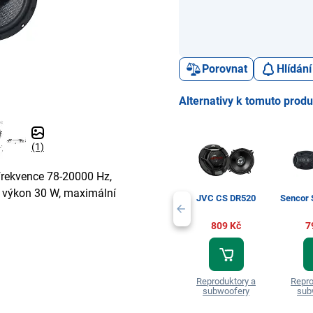
Porovnat
Hlídání
Alternativy k tomuto prod
(1)
frekvence 78-20000 Hz,
 výkon 30 W, maximální
JVC CS DR520
Sencor
809 Kč
7
Reproduktory a
Repro
subwoofery
sub