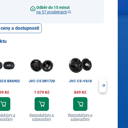
Odběr do 15 minut
na 57 prodejnách
 ceny a dostupnosti
uktu
 SCS BX6902
JVC CS DR1720
JVC CS-V618
JVC CS-DR6
99 Kč
1 079 Kč
849 Kč
999 Kč
duktory a
Reproduktory a
Reproduktory a
Reproduktory
woofery
subwoofery
subwoofery
subwoofer