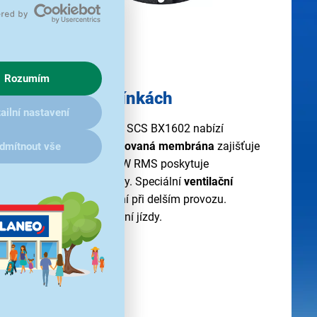
Rozumím
 náročných podmínkách
ailní nastavení
autoreproduktory
Sencor SCS BX1602 nabízí
šech frekvencích.
Pogumovaná membrána
zajišťuje
dmítnout vše
ouhou životnost. Výkon 30 W RMS poskytuje
tu pro běžný poslech hudby. Speciální
ventilační
vky a zabraňuje přehřívání při delším provozu.
eproduktory pro každodenní jízdy.