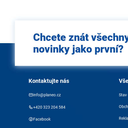
Zadejte
Chcete znát všechn
e-mail
novinky jako první?
Kontaktujte nás
Vše
info@planeo.cz
Stav
Obch
+420 323 204 584
Rekl
Facebook