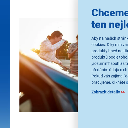
Chceme
ten nejl
Aby na našich stránk
cookies. Díky nim v
produkty hned na tit
produktů podle toho,
„rozumím“ souhlasíte
předáním údajů o ch
Pokud vás zajímají de
pracujeme, klikněte
Zobrazit detaily
>>