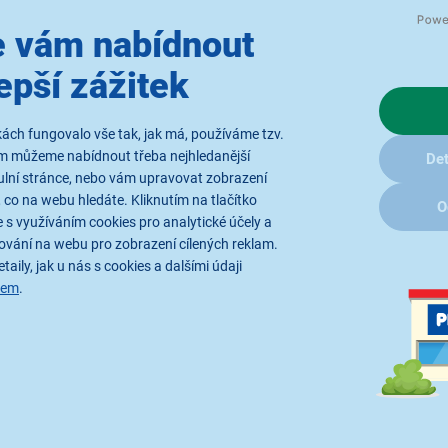
 vám nabídnout
epší zážitek
Vyvážený zvuk i v
ách fungovalo vše tak, jak má, používáme tzv.
ám můžeme nabídnout třeba nejhledanější
Det
ulní stránce, nebo vám upravovat zobrazení
Díky 2-pásmovému systému
 co na webu hledáte. Kliknutím na tlačítko
vyvážený zvukový projev ve v
O
 s využíváním cookies pro analytické účely a
odolnost proti vlhkosti a dl
ování na webu pro zobrazení cílených reklam.
dostatečnou hlasitost i kvali
taily, jak u nás s cookies a dalšími údaji
systém
ASV odvádí teplo z cí
sem
.
Vyzkoušejte tyto spolehlivé r