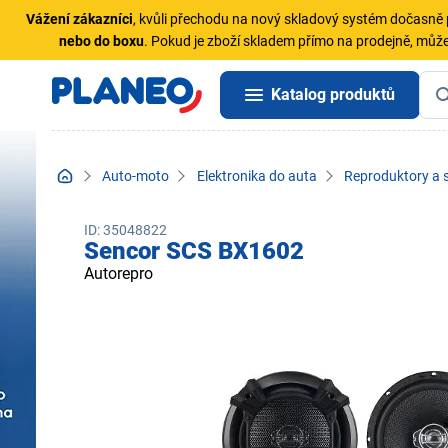
Vážení zákazníci
, kvůli přechodu na nový skladový systém dočasn
nebo do boxu
. Pokud je zboží skladem přímo na prodejně, může
Katalog produktů
Auto-moto
Elektronika do auta
Reproduktory a 
ID: 35048822
Sencor SCS BX1602
Autorepro