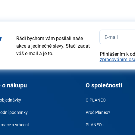
y
Rádi bychom vám posílali naše
akce a jedinečné slevy. Stačí zadat
váš e-mail a je to.
Přihlášením k o
zpracováním os
 o nákupu
O společnosti
 objednávky
O PLANEO
odní podmínky
Proč Planeo?
amace a vrácení
PLANEO+