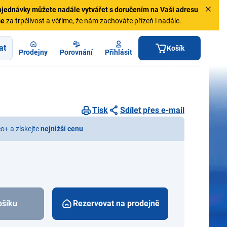
jednávky
můžete nadále vytvářet s doručením na Vaši adresu
me
za trpělivost a věříme, že nám zachováte přízeň i nadále.
at
Košík
Prodejny
Porovnání
Přihlásit
Tisk
Sdílet přes e-mail
eo+ a získejte
nejnižší cenu
ošíku
Rezervovat na prodejně