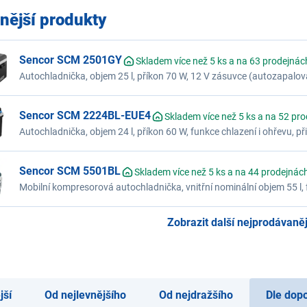
nější produkty
Sencor SCM 2501GY
Skladem více než 5 ks a na 63 prodejnác
Autochladnička, objem 25 l, příkon 70 W, 12 V zásuvce (autozapalova
chlazení až do -18 °C, hlučnost 40 dB(A)
Sencor SCM 2224BL-EUE4
Skladem více než 5 ks a na 52 pr
Autochladnička, objem 24 l, příkon 60 W, funkce chlazení i ohřevu, př
(autozapalovač) / k síťové zásuvce 230 V, chladí o 16 až 18 °C pod o
Sencor SCM 5501BL
Skladem více než 5 ks a na 44 prodejnác
Mobilní kompresorová autochladnička, vnitřní nominální objem 55 l, 
až do 50 °C, 2 možnosti napájení (AC adaptér 100-240 V~ / 12 V z 
Zobrazit další nejprodávanějš
jší
Od nejlevnějšího
Od nejdražšího
Dle dop