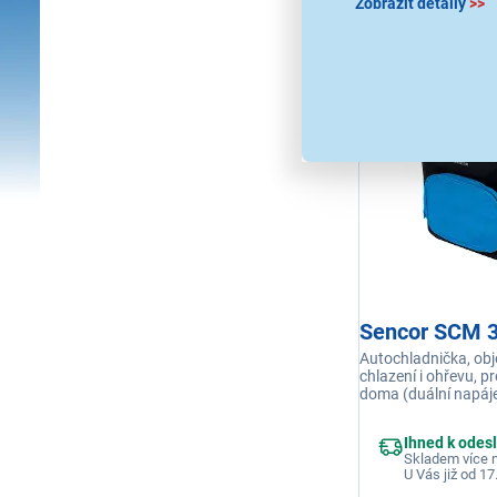
Zobrazit detaily
>>
7 399 Kč
Sencor SCM 
Autochladnička, obj
chlazení i ohřevu, pr
doma (duální napáje
chladí o 16 až 18 °C
příkon 60 W
Ihned k odes
Skladem více n
U Vás již od 17