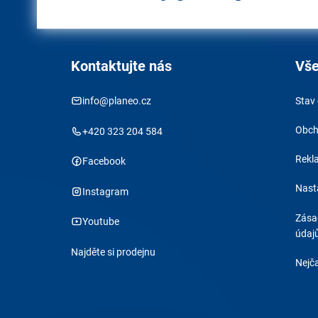
Kontaktujte nás
Vše
info@planeo.cz
Stav
Obch
+420 323 204 584
Rekl
Facebook
Nast
Instagram
Zása
Youtube
údaj
Najděte si prodejnu
Nejča