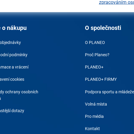
zpracováním os
 o nákupu
O společnosti
 objednávky
O PLANEO
odní podmínky
Proč Planeo?
amace a vrácení
PLANEO+
avení cookies
PLANEO+ FIRMY
dy ochrany osobních
Podpora sportu a mládeže
ů
Volná místa
stější dotazy
Pro média
Kontakt