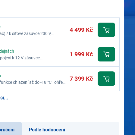
h
4 499 Kč
č) / k síťové zásuvce 230 V,
odejnách
1 999 Kč
ipojení k 12 V zásuvce
kolní teplotu
h
7 399 Kč
funkce chlazení až do -18 °C i ohřevu
automobilové zástrčky)
í...
oručení
Podle hodnocení