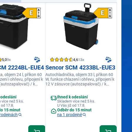
5,0
9x
4,6
13x
CM 2224BL-EUE4
Sencor SCM 4233BL-EUE3
, objem 24 l, příkon 60
Autochladnička, objem 33 l, příkon 60
ení i ohřevu, připojení k
W, funkce chlazení i ohřevu, připojení k
(autozapalovač) / k
12 V zásuvce (autozapalovač) / k
 230 V, chladí o 16 až 18
síťové zásuvce 230 V, chladí o 16 až 18
teplotu
°C pod okolní teplotu
 odeslání
Ihned k odeslání
více než 5 ks.
Skladem více než 5 ks.
 od 17.8.
U Vás již od 17.8.
do 15 minut
Odběr do 15 minut
rodejnách
na 1 prodejně