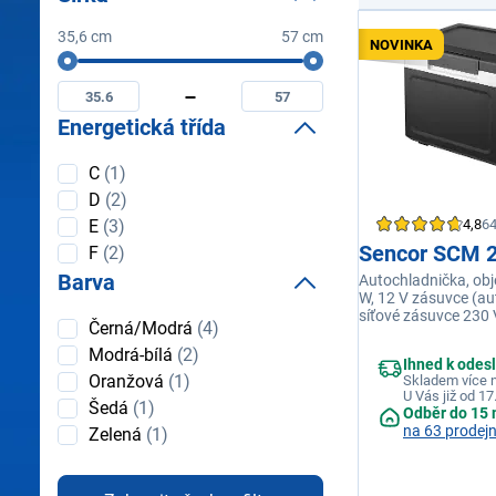
35,6 cm
57 cm
NOVINKA
Šířka
Minimální
Maximální
šířka
šířka
Energetická třída
Energetická
C
(1)
třída
D
(2)
4,8
6
E
(3)
Sencor SCM 
F
(2)
Barva
Autochladnička, obj
W, 12 V zásuvce (au
síťové zásuvce 230 V
Barva
Černá/Modrá
(4)
-18 °C, hlučnost 40 
Modrá-bílá
(2)
Ihned k odes
Oranžová
(1)
Skladem více n
U Vás již od 17
Šedá
(1)
Odběr do 15 
na 63 prodej
Zelená
(1)