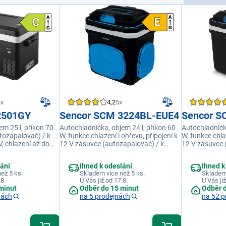
4x
4,2
5x
2501GY
Sencor SCM 3224BL-EUE4
Sencor S
em 25 l, příkon 70
Autochladnička, objem 24 l, příkon 60
Autochladnička
tozapalovač) / k
W, funkce chlazení i ohřevu, připojení k
W, funkce chlaz
, chlazení až do
12 V zásuvce (autozapalovač) / k
12 V zásuvce 
dB(A)
síťové zásuvce 230 V, chladí o 16 až 18
síťové zásuvce
°C pod okolní teplotu
°C pod okolní 
lání
Ihned k odeslání
Ihned k
ež 5 ks.
Skladem více než 5 ks.
Skladem 
.8.
U Vás již od 17.8.
U Vás již
minut
Odběr do 15 minut
Odběr 
nách
na 5 prodejnách
na 52 p