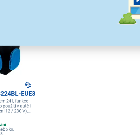
2 099 Kč
1 299 Kč
3224BL-EUE3
em 24 l, funkce
o použití v autě i
ní 12 / 230 V),
 pod okolní teplotu,
lání
ež 5 ks.
.8.