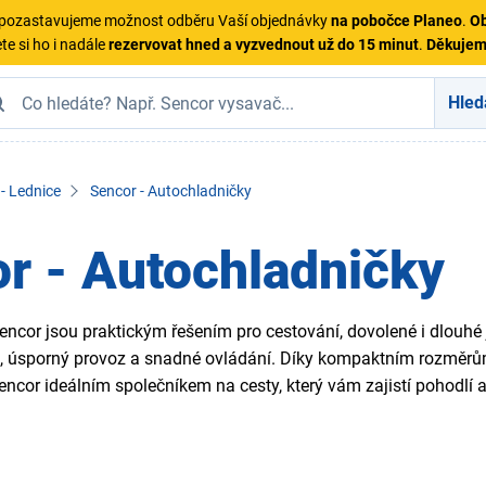
ě pozastavujeme možnost odběru Vaší objednávky
na pobočce Planeo
.
Ob
te si ho i nadále
rezervovat hned a vyzvednout už do 15 minut
.
Děkuje
Hled
- Lednice
Sencor - Autochladničky
r - Autochladničky
ncor jsou praktickým řešením pro cestování, dovolené i dlouhé j
ů, úsporný provoz a snadné ovládání. Díky kompaktním rozměr
ncor ideálním společníkem na cesty, který vám zajistí pohodlí a 