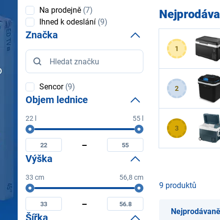
Dostupnost
Na prodejně
(7)
Nejprodáva
Ihned k odeslání
(9)
Značka
1
Značka
Sencor
(9)
2
Objem lednice
22 l
55 l
Objem
3
Minimální
Maximální
lednice
objem
objem
lednice
lednice
Výška
33 cm
56,8 cm
9 produktů
Výška
Minimální
Maximální
výška
výška
Nejprodávaně
Šířka