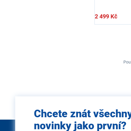
2 499 Kč
Použ
Zadejte
Chcete znát všechn
e-mail
novinky jako první?