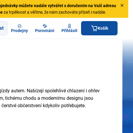
jednávky
můžete nadále vytvářet s doručením na Vaši adresu
me
za trpělivost a věříme, že nám zachováte přízeň i nadále.
at
Košík
Prodejny
Porovnání
Přihlásit
ízdy autem. Nabízejí spolehlivé chlazení i ohřev
ům, tichému chodu a modernímu designu jsou
čerstvé občerstvení kdykoliv potřebujete.