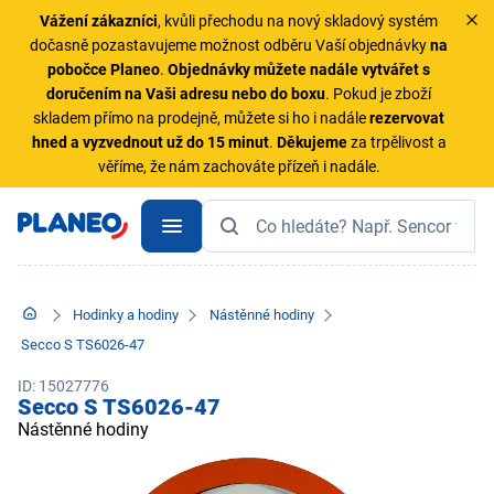
Vážení zákazníci
, kvůli přechodu na nový skladový systém
dočasně pozastavujeme možnost odběru Vaší objednávky
na
pobočce Planeo
.
Objednávky
můžete nadále vytvářet s
doručením na Vaši adresu nebo do boxu
. Pokud je zboží
skladem přímo na prodejně, můžete si ho i nadále
rezervovat
hned a vyzvednout už do 15 minut
.
Děkujeme
za trpělivost a
věříme, že nám zachováte přízeň i nadále.
Hodinky a hodiny
Nástěnné hodiny
Secco S TS6026-47
ID: 15027776
Secco S TS6026-47
Nástěnné hodiny