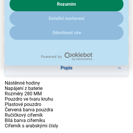
Rozumím
zajímají detaily, jak u nás s cookies a dalšími údaji pracujeme,
Parametry
klikněte
sem
.
Detailní nastavení
Recenze
Odmítnout vše
Ke stažení
Popis
Nástěnné hodiny
Napájení z baterie
Rozměry 280 MM
Pouzdro ve tvaru kruhu
Plastové pouzdro
Červená barva pouzdra
Ručičkový ciferník
Bílá barva ciferníku
Ciferník s arabskými čísly