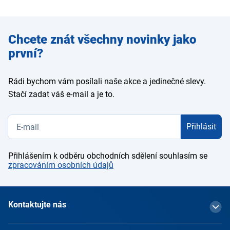
Zadejte
Chcete znát všechny novinky jako
e-mail
první?
Rádi bychom vám posílali naše akce a jedinečné slevy.
Stačí zadat váš e-mail a je to.
Přihlásit
Přihlášením k odběru obchodních sdělení souhlasím se
zpracováním osobních údajů
Kontaktujte nás