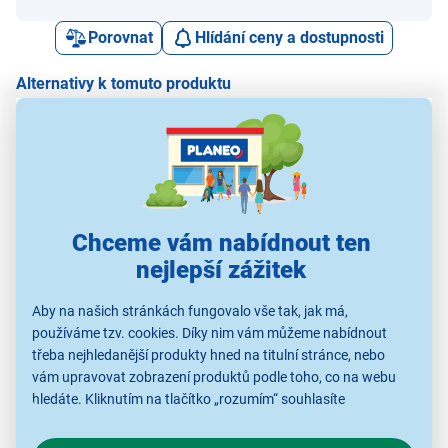
Porovnat
Hlídání ceny a dostupnosti
Alternativy k tomuto produktu
Secco S TS6026-57
Secco S TS9215-71
Secco S TS6026-77
Se
Chceme vám nabídnout ten
269 Kč
329 Kč
269 Kč
nejlepší zážitek
Aby na našich stránkách fungovalo vše tak, jak má,
používáme tzv. cookies. Díky nim vám můžeme nabídnout
Nástěnné hodiny
Nástěnné hodiny
Nástěnné hodiny
třeba nejhledanější produkty hned na titulní stránce, nebo
vám upravovat zobrazení produktů podle toho, co na webu
hledáte. Kliknutím na tlačítko „rozumím“ souhlasíte
s využíváním cookies pro analytické účely a předáním údajů o
chování na webu pro zobrazení cílených reklam. Pokud vás