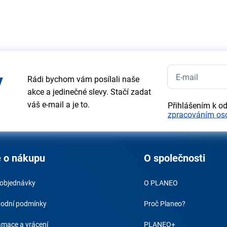
y
Rádi bychom vám posílali naše
akce a jedinečné slevy. Stačí zadat
váš e-mail a je to.
Přihlášením k o
zpracováním os
 o nákupu
O společnosti
 objednávky
O PLANEO
odní podmínky
Proč Planeo?
amace a vrácení
PLANEO+