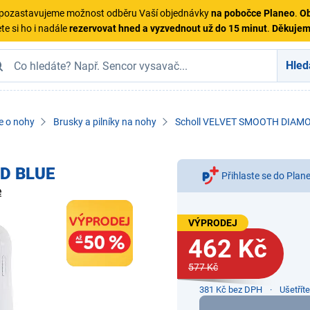
ě pozastavujeme možnost odběru Vaší objednávky
na pobočce Planeo
.
Ob
te si ho i nadále
rezervovat hned a vyzvednout už do 15 minut
.
Děkuje
Hled
e o nohy
Brusky a pilníky na nohy
Scholl VELVET SMOOTH DIAM
D BLUE
Přihlaste se do Plan
e
VÝPRODEJ
462 Kč
577 Kč
381 Kč bez DPH
Ušetřít