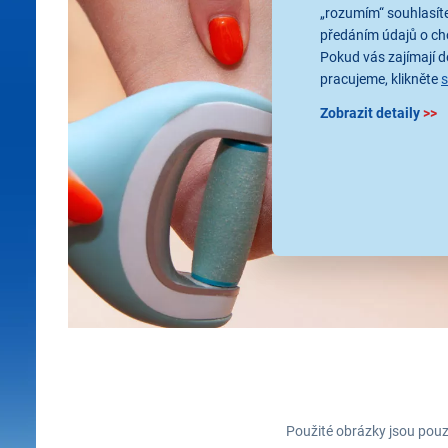
„rozumím“ souhlasíte
předáním údajů o ch
Pokud vás zajímají de
pracujeme, klikněte
Zobrazit detaily
>>
Použité obrázky jsou pouz