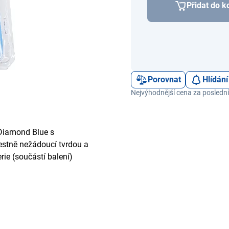
Přidat do k
Porovnat
Hlídání
Nejvýhodnější cena za poslední
 Diamond Blue s
estně nežádoucí tvrdou a
ie (součástí balení)