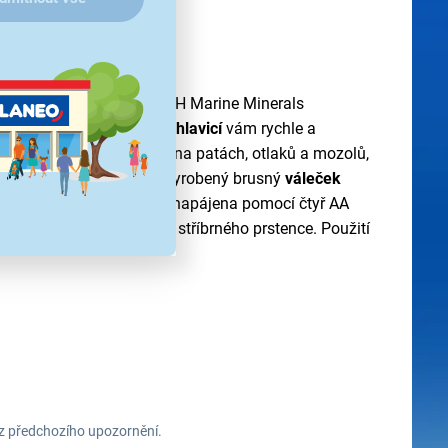
 vaše chodidla
SCHOLL VELVET SMOOTH Marine Minerals
kkou rukojetí a rotační hlavicí
vám rychle a
 nežádoucí ztvrdlé kůže na patách, otlaků a mozolů,
bké a hladké. Speciálně vyrobený brusný
váleček
jmout a umýt. Bruska je napájena pomocí čtyř AA
zapíná a vypíná otočením stříbrného prstence. Použití
ez předchozího upozornění.