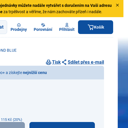
jednávky
můžete nadále vytvářet s doručením na Vaši adresu
me
za trpělivost a věříme, že nám zachováte přízeň i nadále.
at
Košík
Prodejny
Porovnání
Přihlásit
OND BLUE
Tisk
Sdílet přes e-mail
eo+ a získejte
nejnižší cenu
e 115 Kč (20%)