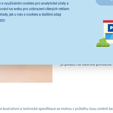
 s využíváním cookies pro analytické účely a
ování na webu pro zobrazení cílených reklam.
Nejlepší volba pro
taily, jak u nás s cookies a dalšími údaji
sem
.
Elektronická bruska na nohy
s ergonomicky tvarovanou mě
bezbolestně pomůže se zbavit
aby byly vaše paty krásně he
Micralumina
se dá snadno vy
baterií a velmi jednoduše se 
je pouze na suchou pokožku.
e ilustrativní a technické specifikace se mohou v průběhu času změnit b