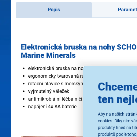
Popis
Paramet
Elektronická bruska na nohy SC
Marine Minerals
elektronická bruska na nohy
ergonomicky tvarovaná rukojeť
Chceme
rotační hlavice s mořskými minerály
vyjmutelný váleček
ten nejl
antimikrobiální léčba ničí 99,9 bakterií
napájení 4x AA baterie
Aby na našich stránk
cookies. Díky nim v
produkty hned na tit
produktů podle toho,