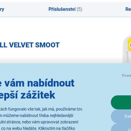
ry
Příslušenství
(5)
Re
HOLL VELVET SMOOT
 vám nabídnout
epší zážitek
ách fungovalo vše tak, jak má, používáme tzv.
ám můžeme nabídnout třeba nejhledanější
Det
ulní stránce, nebo vám upravovat zobrazení
 co na webu hledáte. Kliknutím na tlačítko
O