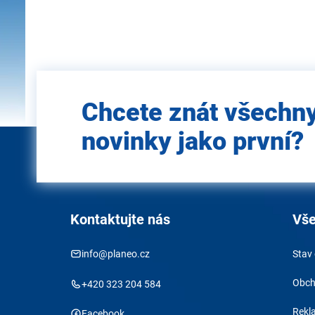
Zadejte
Chcete znát všechn
e-mail
novinky jako první?
Kontaktujte nás
Vše
info@planeo.cz
Stav
Obch
+420 323 204 584
Rekl
Facebook