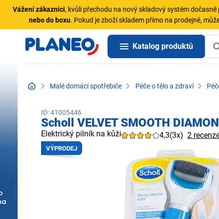
Vážení zákazníci
, kvůli přechodu na nový skladový systém dočasn
nebo do boxu
. Pokud je zboží skladem přímo na prodejně, může
Katalog produktů
Malé domácí spotřebiče
Péče o tělo a zdraví
Péč
ID: 41005446
Scholl VELVET SMOOTH DIAMON
Elektrický pilník na kůži
4,3
(3x)
2 recenz
VÝPRODEJ