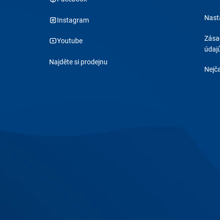
Nast
Instagram
Zása
Youtube
údaj
Najděte si prodejnu
Nejča