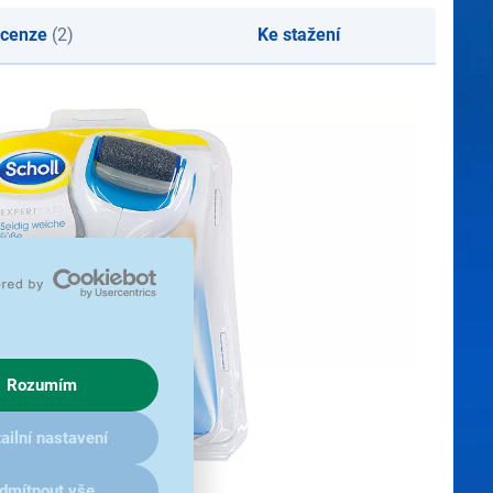
cenze
(2)
Ke stažení
Rozumím
ailní nastavení
dmítnout vše