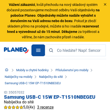
Vážení zákazníci
, kvůli přechodu na nový skladový systém
dočasně pozastavujeme možnost odběru Vaší objednávky
na
pobočce Planeo
.
Objednávky
můžete nadále vytvářet s
doručením na Vaši adresu nebo do boxu
. Pokud je zboží
skladem přímo na prodejně, můžete si ho i nadále
rezervovat
hned a vyzvednout už do 15 minut
.
Děkujeme
za trpělivost a
věříme, že nám zachováte přízeň i nadále.
Mobily a chytré hodinky
Příslušenství pro mobily
Nabíječky na mobily
Nabíječky do sítě
Samsung USB-C 15W EP-T1510NBEGEU
ID: 35057032
Samsung USB-C 15W EP-T1510NBEGEU
Nabíječka do sítě
5,0
(4x)
3 recenze