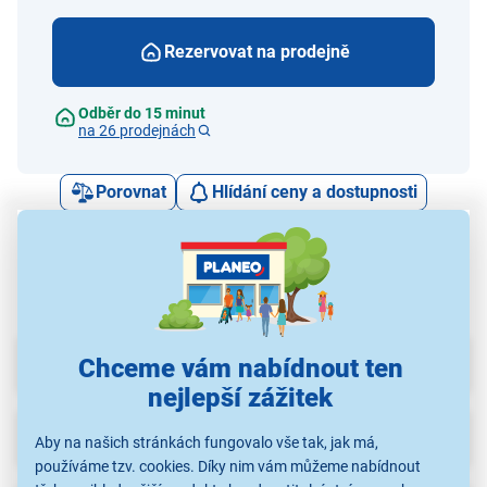
Rezervovat na prodejně
Odběr do 15 minut
na 26 prodejnách
Porovnat
Hlídání ceny a dostupnosti
Nejvýhodnější cena za posledních 30 dní: 249 Kč
Parametry
Chceme vám nabídnout ten
nejlepší zážitek
Recenze
(3)
Aby na našich stránkách fungovalo vše tak, jak má,
používáme tzv. cookies. Díky nim vám můžeme nabídnout