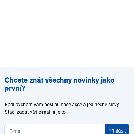
Zadejte
Chcete znát všechny novinky jako
e-mail
první?
Rádi bychom vám posílali naše akce a jedinečné slevy.
Stačí zadat váš e-mail a je to.
Přihlásit