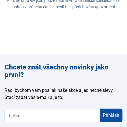
Použité obrázky jsou pouze ilustrativní a technické specifikace se
mohou v průběhu času změnit bez předchozího upozornění.
Zadejte
Chcete znát všechny novinky jako
e-mail
první?
Rádi bychom vám posílali naše akce a jedinečné slevy.
Stačí zadat váš e-mail a je to.
Přihlásit