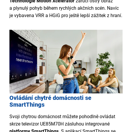
Technologie Motion Xcelerator
zaručí ostrý obraz
a plynulý pohyb během rychlých akčních scén. Navíc
je vybavena VRR a HGiG pro ještě lepší zážitek z hraní.
Ovládání chytré domácnosti se
SmartThings
Svoji chytrou domácnost můžete pohodlně ovládat
skrze televizor UE85M70H zásluhou integrované
platformy SmartThings
. S aplikací SmartThings se