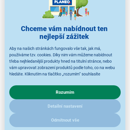
Chceme vám nabídnout ten
nejlepší zážitek
Aby na našich stránkách fungovalo vše tak, jak má,
používáme tzv. cookies. Díky nim vám můžeme nabídnout
třeba nejhledanější produkty hned na titulní stránce, nebo
vám upravovat zobrazení produktů podle toho, co na webu
Jemné detaily a realistická hloubka
hledáte. Kliknutím na tlačítko „rozumím“ souhlasíte
s využíváním cookies pro analytické účely a předáním údajů o
Mini LED televize
Samsung UE85M70H s úhlopříčkou
chování na webu pro zobrazení cílených reklam. Pokud vás
85" (216 cm) nabízí špičkový obraz díky 4K UHD
Rozumím
zajímají detaily, jak u nás s cookies a dalšími údaji pracujeme,
rozlišení (3840 × 2160). Technologie Mini LED, která
klikněte
sem
.
využívá menší obrazové body než klasické LED diody,
Detailní nastavení
zajišťuje mimořádně jemný kontrast, vykreslené
detaily a realistickou hloubku. Technologie
Pure
Odmítnout vše
Spectrum Color
zobrazí s výjimečnou přesností každý