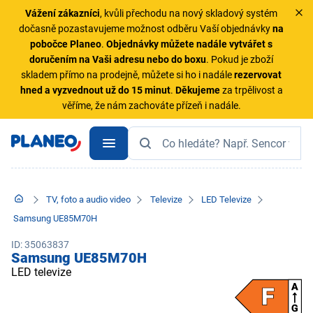
Vážení zákazníci
, kvůli přechodu na nový skladový systém
dočasně pozastavujeme možnost odběru Vaší objednávky
na
pobočce Planeo
.
Objednávky
můžete nadále vytvářet s
doručením na Vaši adresu nebo do boxu
. Pokud je zboží
skladem přímo na prodejně, můžete si ho i nadále
rezervovat
hned a vyzvednout už do 15 minut
.
Děkujeme
za trpělivost a
věříme, že nám zachováte přízeň i nadále.
TV, foto a audio video
Televize
LED Televize
Samsung UE85M70H
ID: 35063837
Samsung UE85M70H
LED televize