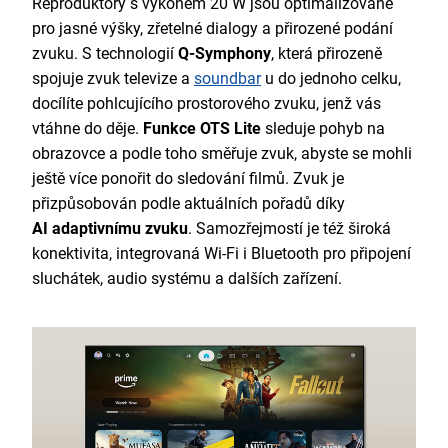
Reproduktory s výkonem 20 W jsou optimalizované
pro jasné výšky, zřetelné dialogy a přirozené podání
zvuku. S technologií
Q-Symphony
, která přirozeně
spojuje zvuk televize a
soundbar
u do jednoho celku,
docílíte pohlcujícího prostorového zvuku, jenž vás
vtáhne do děje.
Funkce OTS Lite
sleduje pohyb na
obrazovce a podle toho směřuje zvuk, abyste se mohli
ještě více ponořit do sledování filmů. Zvuk je
přizpůsobován podle aktuálních pořadů díky
AI adaptivnímu zvuku
. Samozřejmostí je též široká
konektivita, integrovaná Wi-Fi i Bluetooth pro připojení
sluchátek, audio systému a dalších zařízení.