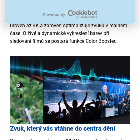
odstín. Obraz je tak živý, přesný a zachovává hloubku
i vyváženost barev bez přílišné sytosti.
Mini LED
Processor 4K
vylepšuje kvalitu běžného obsahu na
úroveň až 4K a zároveň optimalizuje zvuku v reálném
čase. O živé a dynamické vykreslení barev při
sledování filmů se postará funkce Color Booster.
Zvuk, který vás vtáhne do centra dění