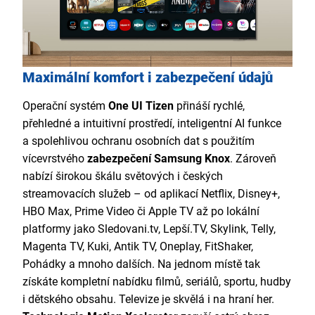
Maximální komfort i zabezpečení údajů
Operační systém
One UI Tizen
přináší rychlé,
přehledné a intuitivní prostředí, inteligentní AI funkce
a spolehlivou ochranu osobních dat s použitím
vícevrstvého
zabezpečení Samsung Knox
. Zároveň
nabízí širokou škálu světových i českých
streamovacích služeb – od aplikací Netflix, Disney+,
HBO Max, Prime Video či Apple TV až po lokální
platformy jako Sledovani.tv, Lepší.TV, Skylink, Telly,
Magenta TV, Kuki, Antik TV, Oneplay, FitShaker,
Pohádky a mnoho dalších. Na jednom místě tak
získáte kompletní nabídku filmů, seriálů, sportu, hudby
i dětského obsahu. Televize je skvělá i na hraní her.