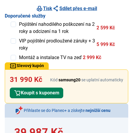
Tisk
Sdílet přes e-mail
Doporučené služby
Pojištění nahodilého poškození na 2
2 599 Kč
roky a odcizení na 1 rok
VIP pojištění prodloužené záruky + 3
5 999 Kč
roky
Montáž a instalace TV na zeď
2 999 Kč
Slevový kupón
31 990 Kč
Kód
samsung20
se uplatní automaticky
Koupit s kuponem
Přihlaste se do Planeo+ a získejte
nejnižší cenu
39 987 Kč