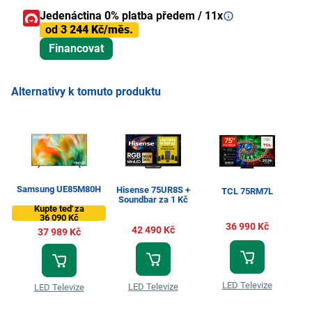
Jedenáctina 0% platba předem / 11x
od
3 244 Kč/měs.
Financovat
Alternativy k tomuto produktu
Samsung UE85M80H
Hisense 75UR8S +
TCL 75RM7L
Soundbar za 1 Kč
Kupte teď za
36 090 Kč
36 990 Kč
42 490 Kč
37 989 Kč
LED Televize
LED Televize
LED Televize