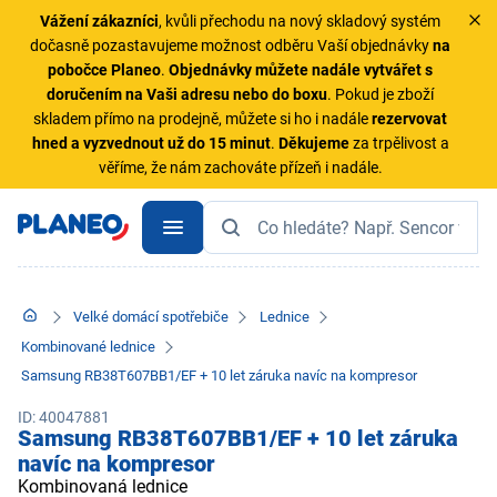
Vážení zákazníci
, kvůli přechodu na nový skladový systém
dočasně pozastavujeme možnost odběru Vaší objednávky
na
pobočce Planeo
.
Objednávky
můžete nadále vytvářet s
doručením na Vaši adresu nebo do boxu
. Pokud je zboží
skladem přímo na prodejně, můžete si ho i nadále
rezervovat
hned a vyzvednout už do 15 minut
.
Děkujeme
za trpělivost a
věříme, že nám zachováte přízeň i nadále.
Velké domácí spotřebiče
Lednice
Kombinované lednice
Samsung RB38T607BB1/EF + 10 let záruka navíc na kompresor
ID: 40047881
Samsung RB38T607BB1/EF + 10 let záruka
navíc na kompresor
Kombinovaná lednice