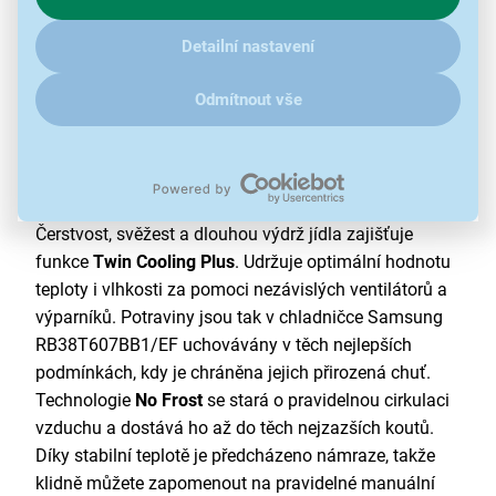
klikněte
sem
.
Detailní nastavení
Odmítnout vše
Čerstvé a svěží po delší dobu
Čerstvost, svěžest a dlouhou výdrž jídla zajišťuje
funkce
Twin Cooling Plus
. Udržuje optimální hodnotu
teploty i vlhkosti za pomoci nezávislých ventilátorů a
výparníků. Potraviny jsou tak v chladničce Samsung
RB38T607BB1/EF uchovávány v těch nejlepších
podmínkách, kdy je chráněna jejich přirozená chuť.
Technologie
No Frost
se stará o pravidelnou cirkulaci
vzduchu a dostává ho až do těch nejzazších koutů.
Díky stabilní teplotě je předcházeno námraze, takže
klidně můžete zapomenout na pravidelné manuální