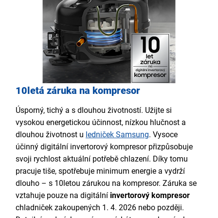
10letá záruka na kompresor
Úsporný, tichý a s dlouhou životností. Užijte si
vysokou energetickou účinnost, nízkou hlučnost a
dlouhou životnost u
ledniček Samsung
. Vysoce
účinný digitální invertorový kompresor přizpůsobuje
svoji rychlost aktuální potřebě chlazení. Díky tomu
pracuje tiše, spotřebuje minimum energie a vydrží
dlouho – s 10letou zárukou na kompresor. Záruka se
vztahuje pouze na digitální
invertorový kompresor
chladniček zakoupených 1. 4. 2026 nebo později.