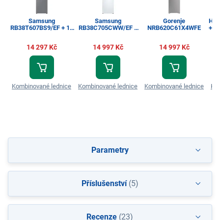
Samsung
Samsung
Gorenje
His
RB38T607BS9/EF + 10
RB38C705CWW/EF +
NRB620C61X4WFE
+ Z
let záruka navíc na
10 let záruka navíc na
kompresor
kompresor
14 297 Kč
14 997 Kč
14 997 Kč
Kombinované lednice
Kombinované lednice
Kombinované lednice
Ko
Parametry
Příslušenství
(5)
Recenze
(23)