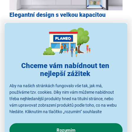
Elegantní design s velkou kapacitou
Pořizujete novou
kuchyni
či rekonstruujete původní? A
skvěle by do ní zapadla lednička v černém provedení?
V tom případě by vaší pozornosti neměla uniknout
kombinovaná chladnička Samsung
RB38T607BB1/EF. Na první pohled běžná
lednička
se
standardními rozměry. Uvnitř je však mnohem
Chceme vám nabídnout ten
prostornější než jiné modely, a to díky
SpaceMax
nejlepší zážitek
technologii
, která se postarala o vysoce účinnou
izolaci, což umožnilo zkonstruovat tenčí stěny lednice.
Aby na našich stránkách fungovalo vše tak, jak má,
používáme tzv. cookies. Díky nim vám můžeme nabídnout
Tím vznikl větší vnitřní prostor pro uložení všech
třeba nejhledanější produkty hned na titulní stránce, nebo
vašich zásob, nákupů i navařeného jídla.
vám upravovat zobrazení produktů podle toho, co na webu
hledáte. Kliknutím na tlačítko „rozumím“ souhlasíte
s využíváním cookies pro analytické účely a předáním údajů o
chování na webu pro zobrazení cílených reklam. Pokud vás
Rozumím
zajímají detaily, jak u nás s cookies a dalšími údaji pracujeme,