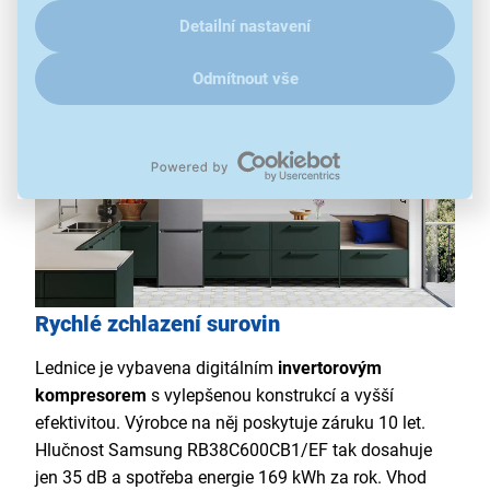
klikněte
sem
.
tedy účinně chlazeny a zůstávají čerstvější po delší
Detailní nastavení
dobu.
Odmítnout vše
Rychlé zchlazení surovin
Lednice je vybavena digitálním
invertorovým
kompresorem
s vylepšenou konstrukcí a vyšší
efektivitou. Výrobce na něj poskytuje záruku 10 let.
Hlučnost Samsung RB38C600CB1/EF tak dosahuje
jen 35 dB a spotřeba energie 169 kWh za rok. Vhod