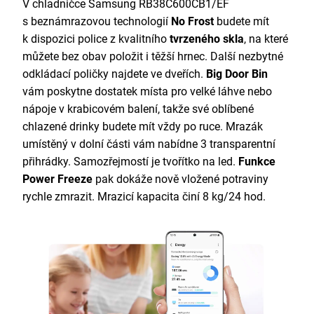
V chladničce Samsung RB38C600CB1/EF
s beznámrazovou technologií
No Frost
budete mít
k dispozici police z kvalitního
tvrzeného skla
, na které
můžete bez obav položit i těžší hrnec. Další nezbytné
odkládací poličky najdete ve dveřích.
Big Door Bin
vám poskytne dostatek místa pro velké láhve nebo
nápoje v krabicovém balení, takže své oblíbené
chlazené drinky budete mít vždy po ruce. Mrazák
umístěný v dolní části vám nabídne 3 transparentní
přihrádky. Samozřejmostí je tvořítko na led.
Funkce
Power Freeze
pak dokáže nově vložené potraviny
rychle zmrazit. Mrazicí kapacita činí 8 kg/24 hod.