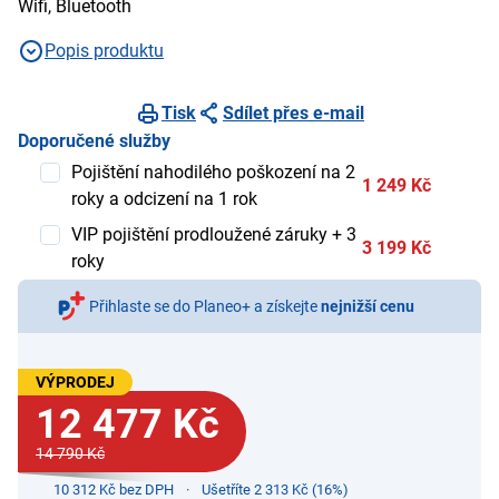
Wifi, Bluetooth
Popis produktu
Tisk
Sdílet přes e-mail
Doporučené služby
Pojištění nahodilého poškození na 2
1 249 Kč
roky a odcizení na 1 rok
VIP pojištění prodloužené záruky + 3
3 199 Kč
roky
Přihlaste se do Planeo+ a získejte
nejnižší cenu
VÝPRODEJ
12 477 Kč
14 790 Kč
10 312 Kč bez DPH
Ušetříte 2 313 Kč (16%)