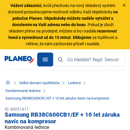
Vážení zákazníci
, kvůli přechodu na nový skladový systém
dočasně pozastavujeme možnost odběru Vaší objednávky
na
pobočce Planeo
.
Objednávky
můžete nadále vytvářet s
doručením na Vaši adresu nebo do boxu
. Pokud je zboží
skladem přímo na prodejně, můžete si ho i nadále
rezervovat
hned a vyzvednout už do 15 minut
.
Děkujeme
za trpělivost a
věříme, že nám zachováte přízeň i nadále.
Velké domácí spotřebiče
Lednice
Kombinované lednice
Samsung RB38C600CB1/EF + 10 let záruka navíc na kompresor
ID: 40051411
Samsung RB38C600CB1/EF + 10 let záruka
navíc na kompresor
Kombinovaná lednice