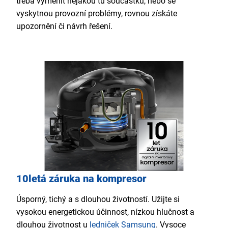
třeba vyměnit nějakou tu součástku, nebo se
vyskytnou provozní problémy, rovnou získáte
upozornění či návrh řešení.
10letá záruka na kompresor
Úsporný, tichý a s dlouhou životností. Užijte si
vysokou energetickou účinnost, nízkou hlučnost a
dlouhou životnost u
ledniček Samsung
. Vysoce