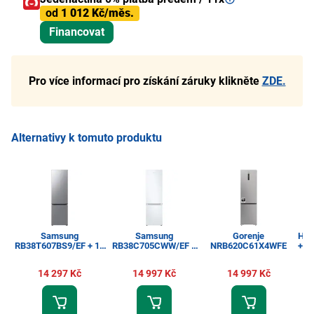
od
1 012 Kč/měs.
Financovat
Pro více informací pro získání záruky klikněte
ZDE.
Alternativy k tomuto produktu
Samsung
Samsung
Gorenje
His
RB38T607BS9/EF + 10
RB38C705CWW/EF +
NRB620C61X4WFE
+ Z
let záruka navíc na
10 let záruka navíc na
kompresor
kompresor
14 297 Kč
14 997 Kč
14 997 Kč