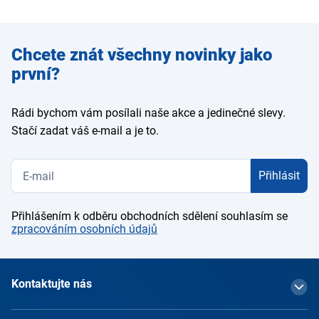
Zadejte
Chcete znát všechny novinky jako
e-mail
první?
Rádi bychom vám posílali naše akce a jedinečné slevy.
Stačí zadat váš e-mail a je to.
Přihlásit
Přihlášením k odběru obchodních sdělení souhlasím se
zpracováním osobních údajů
Kontaktujte nás