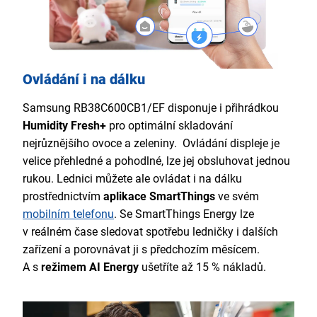
Ovládání i na dálku
Samsung RB38C600CB1/EF disponuje i přihrádkou
Humidity Fresh+
pro optimální skladování
nejrůznějšího ovoce a zeleniny. Ovládání displeje je
velice přehledné a pohodlné, lze jej obsluhovat jednou
rukou. Lednici můžete ale ovládat i na dálku
prostřednictvím
aplikace SmartThings
ve svém
mobilním telefonu
. Se SmartThings Energy lze
v reálném čase sledovat spotřebu ledničky i dalších
zařízení a porovnávat ji s předchozím měsícem.
A s
režimem AI Energy
ušetříte až 15 % nákladů.