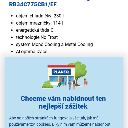
RB34C775CB1/EF
objem chladničky: 230 l
objem mrazničky: 114 l
energetická třída C
technologie No Frost
systém Mono Cooling a Metal Cooling
AI optimalizace
Wi-Fi připojení
přihrádka Humidity Fresh+ a Optimal Fresh+
hlučnost 35 dB
Chceme vám nabídnout ten
nejlepší zážitek
Aby na našich stránkách fungovalo vše tak, jak má,
používáme tzv. cookies. Díky nim vám můžeme nabídnout