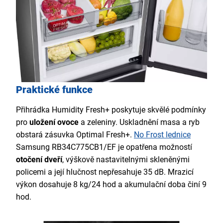
Praktické funkce
Přihrádka
Humidity Fresh+
poskytuje skvělé podmínky
pro
uložení ovoce
a zeleniny. Uskladnění masa a ryb
obstará
zásuvka
Optimal Fresh+.
No Frost lednice
Samsung RB34C775CB1/EF je opatřena možností
otočení dveří
, výškově nastavitelnými skleněnými
policemi a její hlučnost nepřesahuje 35 dB. Mrazicí
výkon dosahuje 8 kg/24 hod a akumulační doba činí 9
hod.