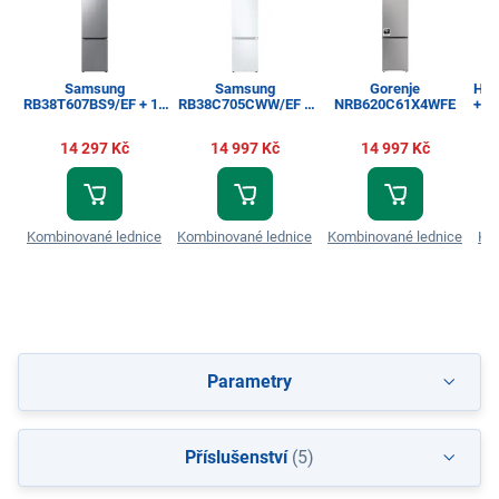
Samsung
Samsung
Gorenje
His
RB38T607BS9/EF + 10
RB38C705CWW/EF +
NRB620C61X4WFE
+ Z
let záruka navíc na
10 let záruka navíc na
kompresor
kompresor
14 297 Kč
14 997 Kč
14 997 Kč
Kombinované lednice
Kombinované lednice
Kombinované lednice
Ko
Parametry
Příslušenství
(5)