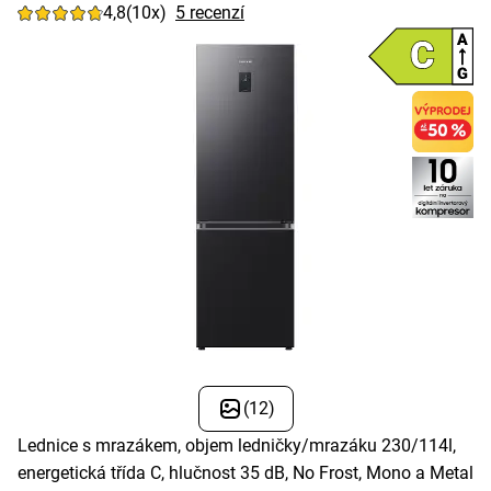
4,8
(10x)
5 recenzí
(12)
Lednice s mrazákem, objem ledničky/mrazáku 230/114l,
energetická třída C, hlučnost 35 dB, No Frost, Mono a Metal