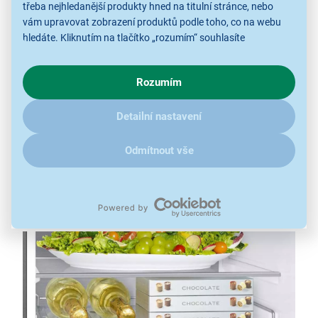
třeba nejhledanější produkty hned na titulní stránce, nebo
vám upravovat zobrazení produktů podle toho, co na webu
hledáte. Kliknutím na tlačítko „rozumím“ souhlasíte
s využíváním cookies pro analytické účely a předáním údajů o
Lednice s velkým vnitřním prostorem
chování na webu pro zobrazení cílených reklam. Pokud vás
Rozumím
zajímají detaily, jak u nás s cookies a dalšími údaji pracujeme,
Kombinovaná lednice
Samsung RB34C775CB1/EF
klikněte
sem
.
spadající do
energetické třídy C
disponuje chladicí
Detailní nastavení
částí s objemem
230 l
a mrazicím oddílem o kapacitě
114 l
. Díky
Wi-Fi
připojení a aplikaci SmartThings
Odmítnout vše
Energy budete mít chod zařízení perfektně pod
kontrolou, a to i na dálku. S ohledem na
Al
optimalizaci
se můžete těšit na efektivnější provoz.