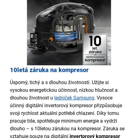
10letá záruka na kompresor
Úsporný, tichý a s dlouhou životností. Užijte si
vysokou energetickou účinnost, nízkou hlučnost a
dlouhou životnost u
ledniček Samsung
. Vysoce
účinný digitální invertorový kompresor přizpůsobuje
svoji rychlost aktuální potřebě chlazení. Díky tomu
pracuje tiše, spotřebuje minimum energie a vydrží
dlouho – s 10letou zárukou na kompresor. Záruka se
vztahuje pouze na digitální
invertorový kompresor