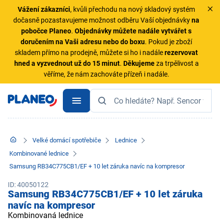
Vážení zákazníci
, kvůli přechodu na nový skladový systém
dočasně pozastavujeme možnost odběru Vaší objednávky
na
pobočce Planeo
.
Objednávky
můžete nadále vytvářet s
doručením na Vaši adresu nebo do boxu
. Pokud je zboží
skladem přímo na prodejně, můžete si ho i nadále
rezervovat
hned a vyzvednout už do 15 minut
.
Děkujeme
za trpělivost a
věříme, že nám zachováte přízeň i nadále.
Velké domácí spotřebiče
Lednice
Kombinované lednice
Samsung RB34C775CB1/EF + 10 let záruka navíc na kompresor
ID: 40050122
Samsung RB34C775CB1/EF + 10 let záruka
navíc na kompresor
Kombinovaná lednice