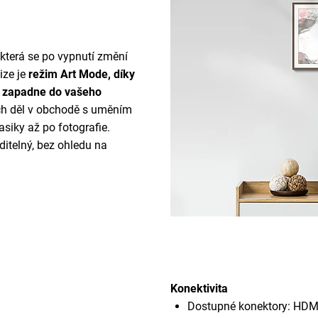
terá se po vypnutí změní
ize je
režim Art Mode, díky
e zapadne do vašeho
ých děl v obchodě s uměním
asiky až po fotografie.
ditelný, bez ohledu na
Konektivita
Dostupné konektory: HD