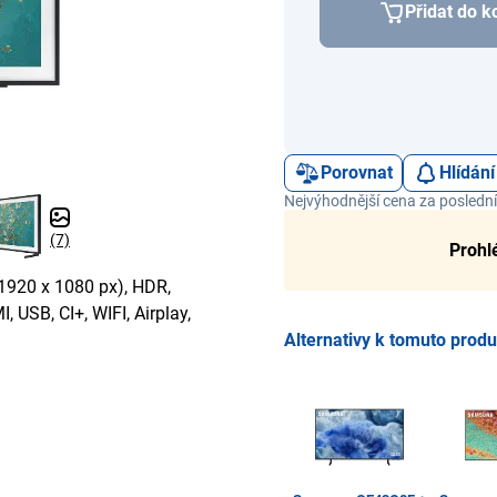
Přidat do k
Porovnat
Hlídání
Nejvýhodnější cena za poslední
(7)
Prohl
1920 x 1080 px), HDR,
 USB, CI+, WIFI, Airplay,
Alternativy k tomuto prod