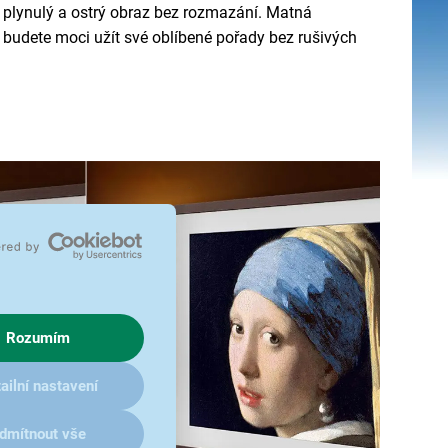
e plynulý a ostrý obraz bez rozmazání. Matná
i budete moci užít své oblíbené pořady bez rušivých
Rozumím
ailní nastavení
dmítnout vše