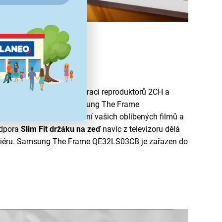
hytré funkce
m výkonem 20 W, konfigurací reproduktorů 2CH a
kcemi si s televizí Samsung The Frame
 působivý zvuk
při sledování vašich oblíbených filmů a
odpora
Slim Fit držáku na zeď
navíc z televizoru dělá
eriéru. Samsung The Frame QE32LS03CB je zařazen do