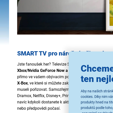
SMART TV pro náročné uživatele
Jste fanoušek her? Televize Samsung The Frame QE32
Chceme
Xbox/Nvidia GeForce Now a Auto Game Mode
budete 
ten nejl
přímo ve vašem obývacím pokoji. Televize je navíc v
X-Box
, ve které si můžete zakoupit stejné tituly jako na
museli pořizovat. Samozřejmostí je přístup k aplikac
Aby na našich stránk
Dramox, Netflix, Disney+, Prime Video a SkyShowtime
cookies. Díky nim v
navíc kdykoli dostanete k aktuálním informacím o pro
produkty hned na tit
produktů podle toho,
nebo předpovědi počasí.