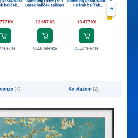
 QE55QN85F
Samsung QE65Q7F +
Samsung QE50QN80F
Dárek balíček ap
ek balíček
Dárek balíček aplikací
+ Dárek balíček
likací
aplikací
Akce: Kupte te
12 987 Kč
 777 Kč
12 687 Kč
13 477 Kč
15 279 Kč
 televize
QLED televize
QLED televize
QLED televi
cenze
(7)
Ke stažení
(2)