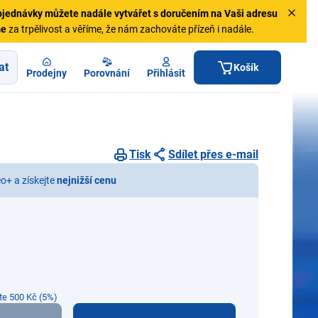
jednávky
můžete nadále vytvářet s doručením na Vaši adresu
me
za trpělivost a věříme, že nám zachováte přízeň i nadále.
at
Košík
Prodejny
Porovnání
Přihlásit
Tisk
Sdílet přes e-mail
eo+ a získejte
nejnižší cenu
íte 500 Kč (5%)