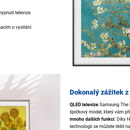
ypnutí televize
acím o vysílání
Dokonalý zážitek z
QLED televize
Samsung The
špičkový model, který vám př
mnoho dalších funkcí
. Díky 
technologii se můžete těšit n