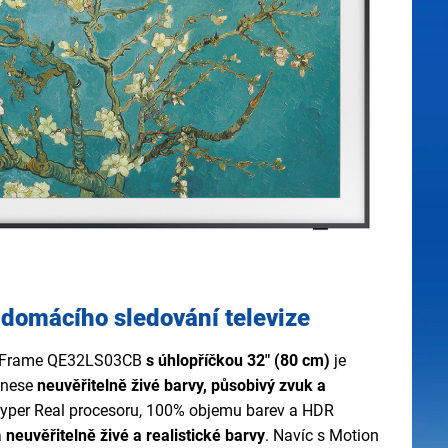
 domácího sledování televize
 Frame QE32LS03CB
s úhlopříčkou 32" (80 cm)
je
inese
neuvěřitelně živé barvy, působivý zvuk a
Hyper Real procesoru, 100% objemu barev a HDR
a
neuvěřitelně živé a realistické barvy
. Navíc s Motion