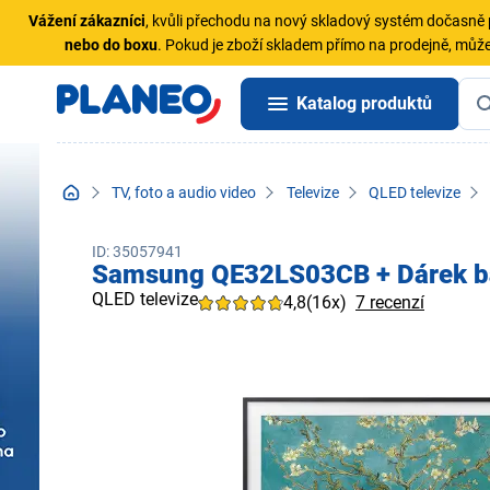
Vážení zákazníci
, kvůli přechodu na nový skladový systém dočasn
nebo do boxu
. Pokud je zboží skladem přímo na prodejně, může
Katalog produktů
TV, foto a audio video
Televize
QLED televize
ID: 35057941
Samsung QE32LS03CB + Dárek bal
QLED televize
4,8
(16x)
7 recenzí