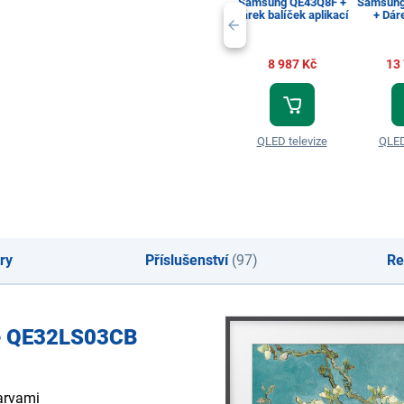
Samsung QE43Q8F +
Samsung
Dárek balíček aplikací
+ Dár
ap
8 987 Kč
13
QLED televize
QLED
ry
Příslušenství
(97)
Re
e QE32LS03CB
arvami