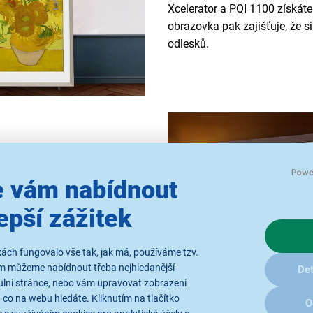
Xcelerator a PQI 1100 získát
obrazovka pak zajišťuje, že s
odlesků.
LS03CB je ideální pro vás! S
 vám nabídnout
mít ty nejlepší herní zážitky
epší zážitek
ybavena
integrovanou aplikací
 konzoli, aniž byste si ji
ím jako Voyo, HBO MAX,
ách fungovalo vše tak, jak má, používáme tzv.
. Díky
funkci HbbTV 2.0.3
se
ám můžeme nabídnout třeba nejhledanější
Det
gramu, archivu, zpravodajství
ulní stránce, nebo vám upravovat zobrazení
 co na webu hledáte. Kliknutím na tlačítko
O