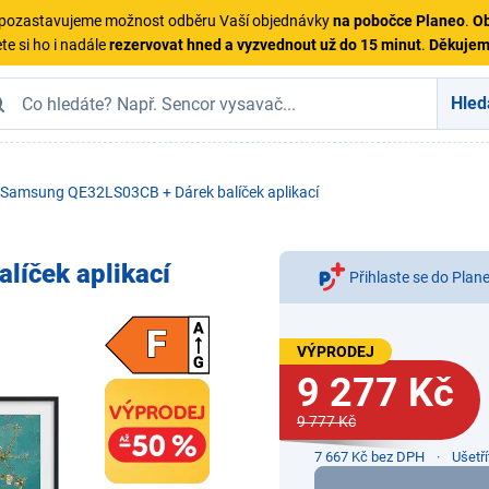
ě pozastavujeme možnost odběru Vaší objednávky
na pobočce Planeo
.
Ob
te si ho i nadále
rezervovat hned a vyzvednout už do 15 minut
.
Děkuje
Hled
Samsung QE32LS03CB + Dárek balíček aplikací
íček aplikací
Přihlaste se do Plan
VÝPRODEJ
9 277 Kč
9 777 Kč
7 667 Kč bez DPH
Ušetř