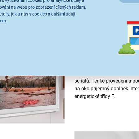
 s využíváním cookies pro analytické účely a
ování na webu pro zobrazení cílených reklam.
taily, jak u nás s cookies a dalšími údaji
sem
.
Vynikající zvuk a c
S
Dolby Digital Plus
, hudební
mnoha dalšími zvukovými fun
QE32LS03CB užijete
čistý a
seriálů. Tenké provedení a p
na oko příjemný doplněk int
energetické třídy F.