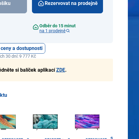
ošíku
Rezervovat na prodejně
Odběr do 15 minut
na 1 prodejně
 ceny a dostupnosti
ch 30 dní: 9 777 Kč
édněte si balíček aplikací
ZDE
.
uktu
Samsung QE55Q