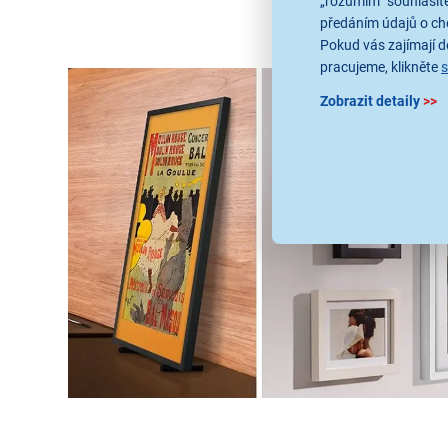
„rozumím“ souhlasíte
předáním údajů o ch
Pokud vás zajímají de
pracujeme, klikněte
Zobrazit detaily
>>