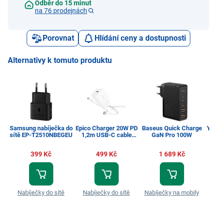
Odběr do 15 minut
na 76 prodejnách
Porovnat
Hlídání ceny a dostupnosti
Alternativy k tomuto produktu
Samsung nabíječka do
Epico Charger 20W PD
Baseus Quick Charge
Yen
sítě EP-T2510NBEGEU
1,2m USB-C cable
GaN Pro 100W
white EPICO
399 Kč
499 Kč
1 689 Kč
Na
Nabíječky do sítě
Nabíječky do sítě
Nabíječky na mobily