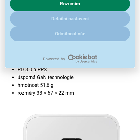
Rozumím
zajímají detaily, jak u nás s cookies a dalšími údaji pracujeme,
klikněte
sem
.
Detailní nastavení
Nabíječka do sítě Samsung EP-
Odmítnout vše
T2510NWEGEU
výkon 25 W
1 × USB-C port
PD 3.0 a PPS
úsporná GaN technologie
hmotnost 51,6 g
rozměry 38 × 67 × 22 mm