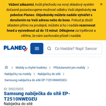
Vážení zákazníci
, kvůli přechodu na nový skladový systém
dočasně pozastavujeme možnost odběru Vaší objednávky
na
pobočce Planeo
.
Objednávky
můžete nadále vytvářet s
doručením na Vaši adresu nebo do boxu
. Pokud je zboží
skladem přímo na prodejně, můžete si ho i nadále
rezervovat
hned a vyzvednout už do 15 minut
.
Děkujeme
za trpělivost a
věříme, že nám zachováte přízeň i nadále.
Mobily a chytré hodinky
Příslušenství pro mobily
Nabíječky na mobily
Nabíječky do sítě
Samsung nabíječka do sítě EP-T2510NWEGEU
ID: 30025005
Samsung nabíječka do sítě EP-
T2510NWEGEU
Nabíječka do sítě