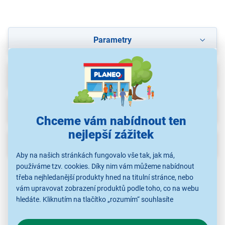
Parametry
Recenze
(2)
Ke stažení
Chceme vám nabídnout ten
nejlepší zážitek
Popis
Aby na našich stránkách fungovalo vše tak, jak má,
používáme tzv. cookies. Díky nim vám můžeme nabídnout
třeba nejhledanější produkty hned na titulní stránce, nebo
vám upravovat zobrazení produktů podle toho, co na webu
hledáte. Kliknutím na tlačítko „rozumím“ souhlasíte
s využíváním cookies pro analytické účely a předáním údajů o
chování na webu pro zobrazení cílených reklam. Pokud vás