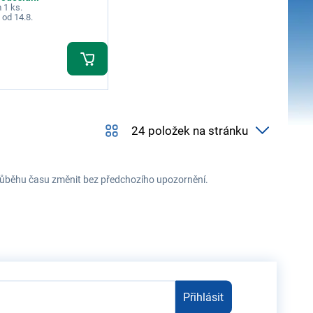
 1 ks.
 od 14.8.
 průběhu času změnit bez předchozího upozornění.
Přihlásit