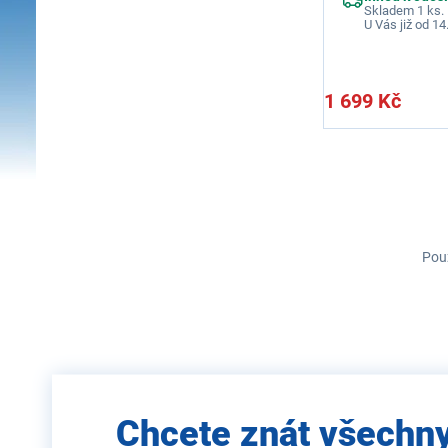
Skladem 1 ks.
U Vás již od 14
1 699 Kč
Použ
Zadejte
Chcete znát všechn
e-mail