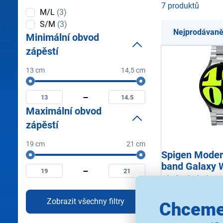
7 produktů
Velikost
M/L
(3)
řemínku
S/M
(3)
Nejprodávaně
Minimální obvod
zápěstí
13 cm
14,5 cm
Minimální
Minimální
Maximální
obvod
minimální
minimální
zápěstí
obvod
obvod
Maximální obvod
zápěstí
zápěstí
zápěstí
19 cm
21 cm
Maximální
Spigen Moder
Minimální
Maximální
obvod
band Galaxy 
maximální
maximální
zápěstí
44/4mm
obvod
obvod
Výměnný pásek pro 
zápěstí
zápěstí
řemínku: stříbrná, m
nerezová ocel, zjed
Zobrazit všechny filtry
Chceme
Ihned k odes