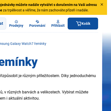
jednávky
můžete nadále vytvářet s doručením na Vaši adresu
me
za trpělivost a věříme, že nám zachováte přízeň i nadále.
at
Košík
Prodejny
Porovnání
Přihlásit
msung Galaxy Watch7 řemínky
řemínky
způsobit je různým příležitostem. Díky jednoduchému
lů, v různých barvách a velikostech. Vybírat můžete
m i aktuální aktivitou.