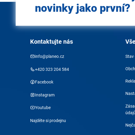
novinky jako první?
Kontaktujte nás
Vše
info@planeo.cz
Stav
Obch
+420 323 204 584
Rekl
Facebook
Nast
Instagram
Zása
Youtube
údaj
Najděte si prodejnu
Nejča