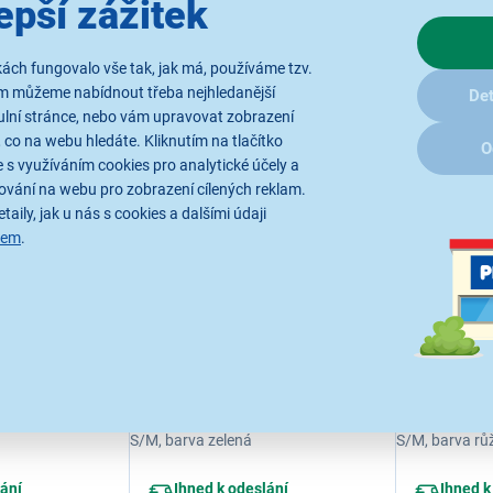
epší zážitek
U Vás již od 14.8.
U Vás již
.8.
ách fungovalo vše tak, jak má, používáme tzv.
ám můžeme nabídnout třeba nejhledanější
1 699 Kč
1 699 Kč
Det
ulní stránce, nebo vám upravovat zobrazení
 co na webu hledáte. Kliknutím na tlačítko
O
 s využíváním cookies pro analytické účely a
ování na webu pro zobrazení cílených reklam.
taily, jak u nás s cookies a dalšími údaji
sem
.
Samsung
Samsung 
S/M)
AthleisureB(S/M)
(S/M) Gal
Cream
Gal.Watch7 Green
odinky - velikost
Výměnný pásek pro hodinky - veliksot
Výměnný pásek
á
S/M, barva zelená
S/M, barva rů
lání
Ihned k odeslání
Ihned k