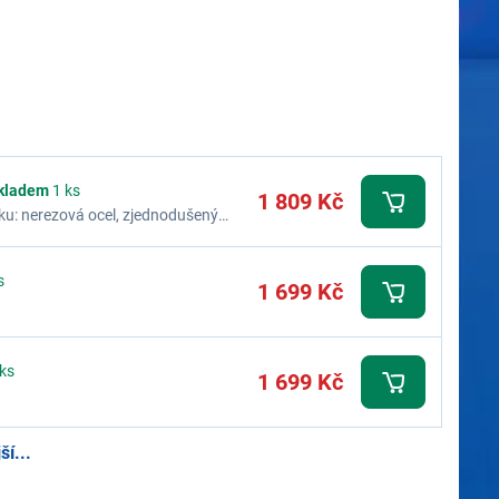
kladem
1 ks
1 809 Kč
ku: nerezová ocel, zjednodušený
s
1 699 Kč
ks
1 699 Kč
í...