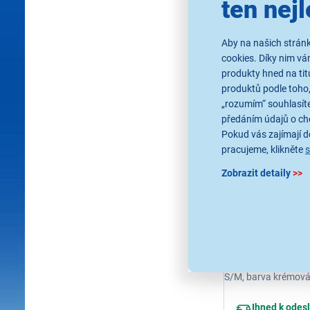
ten nejl
Skladem 1 ks.
U Vás již od 14
Aby na našich stránk
cookies. Díky nim v
1 809 Kč
produkty hned na tit
produktů podle toho,
„rozumím“ souhlasíte
předáním údajů o ch
Pokud vás zajímají de
pracujeme, klikněte
Zobrazit detaily
>>
Samsung
AthleisureB(
Gal.Watch7 
Výměnný pásek pro h
S/M, barva krémov
Ihned k odes