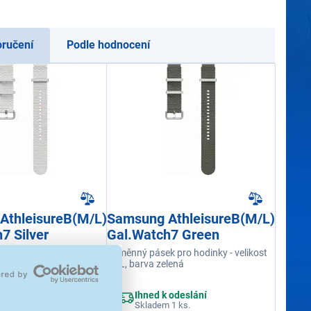
oručení
Podle hodnocení
AthleisureB(M/L)
Samsung AthleisureB(M/L)
7 Silver
Gal.Watch7 Green
 pro hodinky - velikost
Výměnný pásek pro hodinky - velikost
říbrná
M/L, barva zelená
 odeslání
Ihned k odeslání
 1 ks.
Skladem 1 ks.