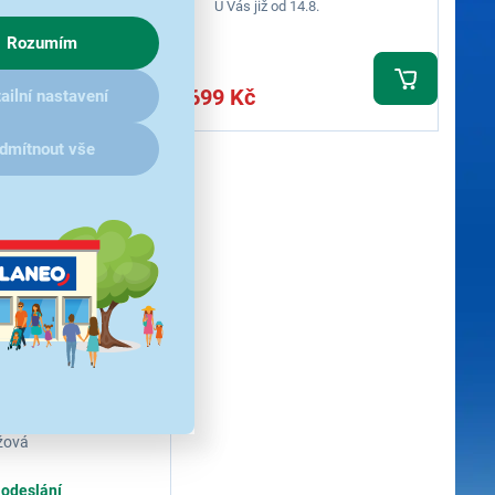
 od 14.8.
U Vás již od 14.8.
Rozumím
1 699 Kč
ailní nastavení
dmítnout vše
FabricBand
.Watch7 Pi
 pro hodinky - velikost
žová
 odeslání