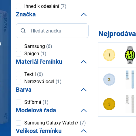
Dostupnost
Ihned k odeslání
(7)
Značka
Značka
Nejprodáva
Samsung
(6)
Spigen
(1)
1
Materiál řemínku
Materiál
Textil
(6)
řemínku
2
Nerezová ocel
(1)
Barva
Barva
Stříbrná
(1)
3
Modelová řada
Modelová
Samsung Galaxy Watch7
(7)
řada
Velikost řemínku