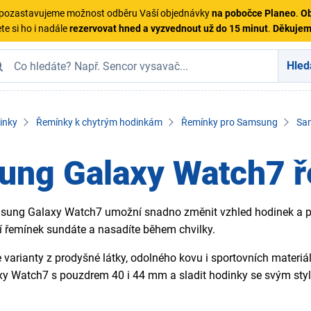
ě pozastavujeme možnost odběru Vaší objednávky
na pobočce Planeo
.
Ob
te si ho i nadále
rezervovat hned a vyzvednout už do 15 minut
.
Děkuje
Hled
inky
Řemínky k chytrým hodinkám
Řemínky pro Samsung
Sa
ung Galaxy Watch7 
ung Galaxy Watch7 umožní snadno změnit vzhled hodinek a při
 řemínek sundáte a nasadíte během chvilky.
 varianty z prodyšné látky, odolného kovu i sportovních materiá
y Watch7 s pouzdrem 40 i 44 mm a sladit hodinky se svým style