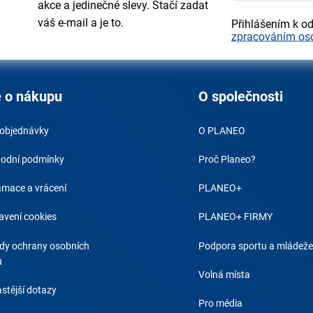
akce a jedinečné slevy. Stačí zadat
váš e-mail a je to.
Přihlášením k o
zpracováním os
 o nákupu
O společnosti
 objednávky
O PLANEO
odní podmínky
Proč Planeo?
amace a vrácení
PLANEO+
avení cookies
PLANEO+ FIRMY
dy ochrany osobních
Podpora sportu a mládeže
ů
Volná místa
stější dotazy
Pro média