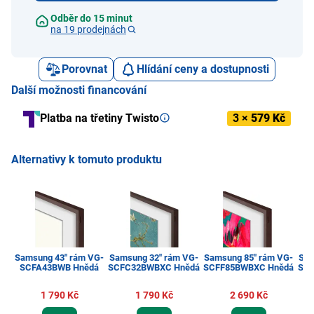
Odběr do 15 minut
na 19 prodejnách
Porovnat
Hlídání ceny a dostupnosti
Další možnosti financování
Platba na třetiny Twisto
3 ×
579 Kč
Alternativy k tomuto produktu
Samsung 43" rám VG-
Samsung 32" rám VG-
Samsung 85" rám VG-
Sam
SCFA43BWB Hnědá
SCFC32BWBXC Hnědá
SCFF85BWBXC Hnědá
SCF
1 790 Kč
1 790 Kč
2 690 Kč