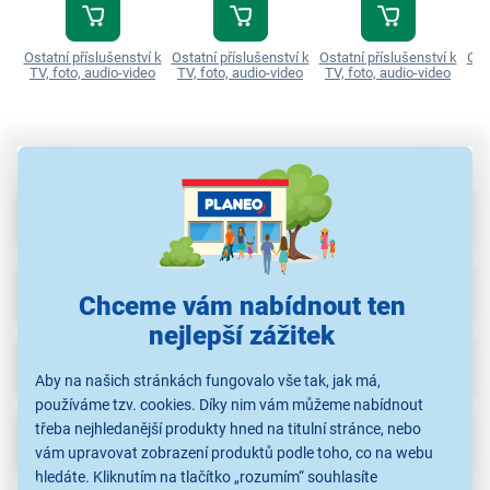
Ostatní příslušenství k
Ostatní příslušenství k
Ostatní příslušenství k
Ost
TV, foto, audio-video
TV, foto, audio-video
TV, foto, audio-video
TV
Parametry
Recenze
Chceme vám nabídnout ten
nejlepší zážitek
Ke stažení
Aby na našich stránkách fungovalo vše tak, jak má,
používáme tzv. cookies. Díky nim vám můžeme nabídnout
třeba nejhledanější produkty hned na titulní stránce, nebo
Popis
vám upravovat zobrazení produktů podle toho, co na webu
hledáte. Kliknutím na tlačítko „rozumím“ souhlasíte