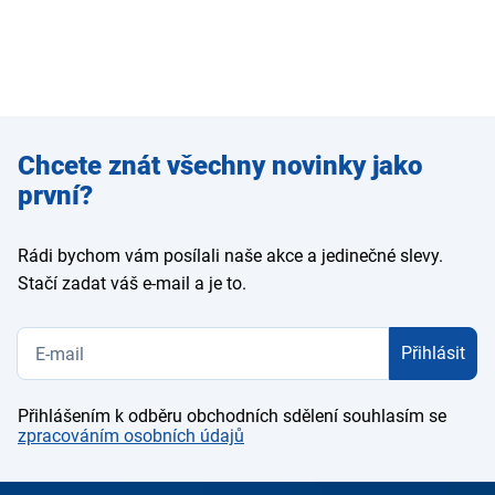
Zadejte
Chcete znát všechny novinky jako
e-mail
první?
Rádi bychom vám posílali naše akce a jedinečné slevy.
Stačí zadat váš e-mail a je to.
Přihlásit
Přihlášením k odběru obchodních sdělení souhlasím se
zpracováním osobních údajů