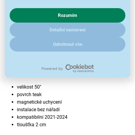
s využíváním cookies pro analytické účely a předáním údajů o
chování na webu pro zobrazení cílených reklam. Pokud vás
Rozumím
zajímají detaily, jak u nás s cookies a dalšími údaji pracujeme,
klikněte
sem
.
Detailní nastavení
Odmítnout vše
Ozdobný rám pro televizor Samsung The
Frame VG-SCFA50TKB/XC Modern
velikost 50"
povrch teak
magnetické uchycení
instalace bez nářadí
kompatibilní 2021-2024
tloušťka 2 cm