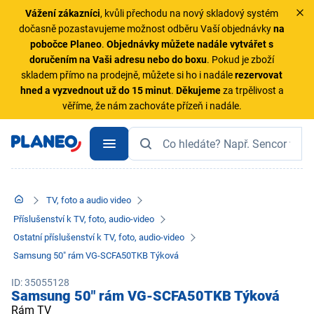
Vážení zákazníci
, kvůli přechodu na nový skladový systém
dočasně pozastavujeme možnost odběru Vaší objednávky
na
pobočce Planeo
.
Objednávky
můžete nadále vytvářet s
doručením na Vaši adresu nebo do boxu
. Pokud je zboží
skladem přímo na prodejně, můžete si ho i nadále
rezervovat
hned a vyzvednout už do 15 minut
.
Děkujeme
za trpělivost a
věříme, že nám zachováte přízeň i nadále.
TV, foto a audio video
Příslušenství k TV, foto, audio-video
Ostatní příslušenství k TV, foto, audio-video
Samsung 50" rám VG-SCFA50TKB Týková
ID: 35055128
Samsung 50" rám VG-SCFA50TKB Týková
Rám TV