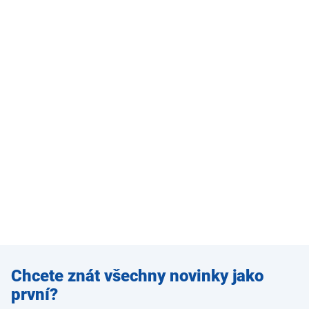
Zadejte
Chcete znát všechny novinky jako
e-mail
první?