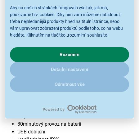
Aby na našich stránkách fungovalo vše tak, jak má,
používáme tzv. cookies. Díky nim vám můžeme nabídnout
třeba nejhledanější produkty hned na titulní stránce, nebo
vám upravovat zobrazení produktů podle toho, co na webu
hledáte. Kliknutím na tlačítko „rozumím“ souhlasíte
s využíváním cookies pro analytické účely a předáním údajů o
chování na webu pro zobrazení cílených reklam. Pokud vás
Rozumím
zajímají detaily, jak u nás s cookies a dalšími údaji pracujeme,
klikněte
sem
.
Detailní nastavení
Odstraňovač ztvrdlé kůže a mozolů Rio
PEDI5
Odmítnout vše
ergonomický design
vakuová funkce
zachycení odumřelé kůže
3 výměnné hlavice
80minutový provoz na baterii
USB dobíjení