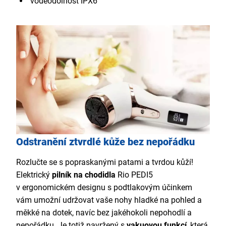
voděodolnost IPX6
Odstranění ztvrdlé kůže bez nepořádku
Rozlučte se s popraskanými patami a tvrdou kůží!
Elektrický
pilník na chodidla
Rio PEDI5
v ergonomickém designu s podtlakovým účinkem
vám umožní udržovat vaše nohy hladké na pohled a
měkké na dotek, navíc bez jakéhokoli nepohodlí a
nepořádku. Je totiž navržený s
vakuovou funkcí
, která