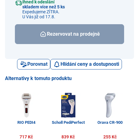
Ihned k odeslání
skladem více než 5 ks
Expedujeme ZÍTRA.
U Vás již od 17.8.
Rezervovat na prodejně
Porovnat
Hlídání ceny a dostupnosti
Alternativy k tomuto produktu
RIO PEDI4
Scholl PediPerfect
Orava CR-900
S
717 Kč
839 Kč
255 Kč