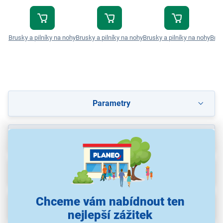
Brusky a pilníky na nohy
Brusky a pilníky na nohy
Brusky a pilníky na nohy
Brus
Parametry
Recenze
Ke stažení
(1)
Chceme vám nabídnout ten
Popis
nejlepší zážitek