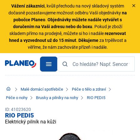
Vážení zákazníci
, kvůli přechodu na nový skladový systém
dočasně pozastavujeme možnost odběru Vaší objednávky
na
pobočce Planeo
.
Objednávky
můžete nadále vytvářet s
doručením na Vaši adresu nebo do boxu
. Pokud je zboží
skladem přímo na prodejně, můžete si ho i nadále
rezervovat
hned a vyzvednout už do 15 minut
.
Děkujeme
za trpělivost a
věříme, že nám zachováte přízeň i nadále.
Malé domácí spotřebiče
Péče o tělo a zdraví
Péče o nohy
Brusky a pilníky na nohy
RIO PEDI5
ID: 41023620
RIO PEDI5
Elektrický pilník na kůži