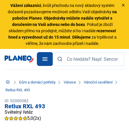
Vážení zákazníci
, kvůli přechodu na nový skladový systém
dočasně pozastavujeme možnost odběru Vaší objednávky
na
pobočce Planeo
.
Objednávky
můžete nadále vytvářet s
doručením na Vaši adresu nebo do boxu
. Pokud je zboží
skladem přímo na prodejně, můžete si ho i nadále
rezervovat
hned a vyzvednout už do 15 minut
.
Děkujeme
za trpělivost a
věříme, že nám zachováte přízeň i nadále.
Dům a domácí potřeby
Vánoce
Vánoční osvětlení
Retlux RXL 493
ID: 52000582
Retlux RXL 493
Světelný řetěz
5,0
(2x)