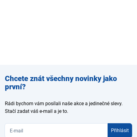
Zadejte
Chcete znát všechny novinky jako
e-mail
první?
Rádi bychom vám posílali naše akce a jedinečné slevy.
Stačí zadat váš e-mail a je to.
Přihlásit