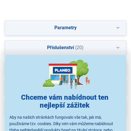
Parametry
Příslušenství
(20)
Recenze
Ke stažení
(1)
Chceme vám nabídnout ten
nejlepší zážitek
Popis
Aby na našich stránkách fungovalo vše tak, jak má,
používáme tzv. cookies. Díky nim vám můžeme nabídnout
třeba nejhledanější produkty hned na titulní stránce, nebo