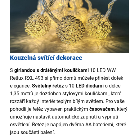
Kouzelná svítící dekorace
S
girlandou s drátěnými kouličkami
10 LED WW
Retlux RXL 493 si přímo domů můžete přinést dotek
elegance.
Světelný řetěz
s 10
LED diodami
o délce
1,35 metrů je dozdoben stylovými kouličkami, které
rozzáří každý interiér teplým bílým světlem. Pro vaše
pohodlí je řetěz vybaven praktickým
časovačem
, který
umožňuje nastavit automatické zapnutí a vypnutí
osvětlení.
Řetěz je napájen dvěma AA bateriemi, které
jsou součástí balení.