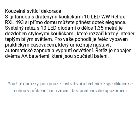
Kouzelná svítící dekorace
S girlandou s drátěnými kouličkami 10 LED WW Retlux
RXL 493 si přímo domů můžete přinést dotek elegance.
Světelný řetěz s 10 LED diodami o délce 1,35 metrů je
dozdoben stylovými kouličkami, které rozzáří každý interiér
teplým bílým světlem. Pro vaše pohodlí je řetěz vybaven
praktickým časovačem, který umožňuje nastavit
automatické zapnutí a vypnutí osvětlení. Řetěz je napájen
dvěma AA bateriemi, které jsou součástí balení.
Použité obrázky jsou pouze ilustrativní a technické specifikace se
mohou v průběhu času změnit bez předchozího upozornění.