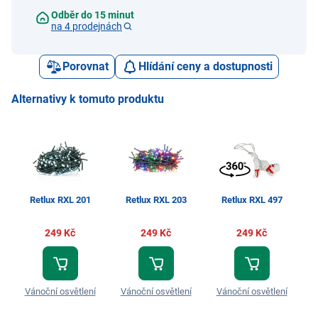
Odběr do 15 minut
na 4 prodejnách
Porovnat
Hlídání ceny a dostupnosti
Alternativy k tomuto produktu
Retlux RXL 201
Retlux RXL 203
Retlux RXL 497
249 Kč
249 Kč
249 Kč
Vánoční osvětlení
Vánoční osvětlení
Vánoční osvětlení
V