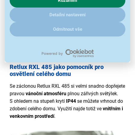
Rozumím
zajímají detaily, jak u nás s cookies a dalšími údaji pracujeme,
klikněte
sem
.
Detailní nastavení
Odmítnout vše
Retlux RXL 485 jako pomocník pro
osvětlení celého domu
Se záclonou Retlux RXL 485 si velmi snadno dopřejete
pravou
vánoční atmosféru
plnou zářivých světýlek.
S ohledem na stupeň krytí
IP44
se můžete vrhnout do
zdobení celého domu. Využití najde totiž ve
vnitřním i
venkovním prostředí
.