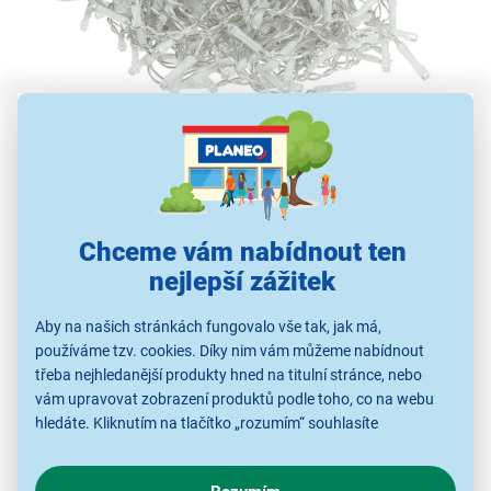
Světelná záclona Retlux RXL 485
délka osvětleného kabelu: 40 m
1 250 LED světýlek
barva světla: studená bílá
Chceme vám nabídnout ten
mezera mezi světýlky: 10 cm
nejlepší zážitek
délka vláken: 3 LED 30 cm, 7 LED 70 cm, 6 LED 60
cm, 4 LED 40 cm
Aby na našich stránkách fungovalo vše tak, jak má,
7,5m přívodní kabel
používáme tzv. cookies. Díky nim vám můžeme nabídnout
časovač
třeba nejhledanější produkty hned na titulní stránce, nebo
vám upravovat zobrazení produktů podle toho, co na webu
napětí/výkon: 31 V, 6 W
hledáte. Kliknutím na tlačítko „rozumím“ souhlasíte
použití ve vnitřních i vnějších prostorách
s využíváním cookies pro analytické účely a předáním údajů o
chování na webu pro zobrazení cílených reklam. Pokud vás