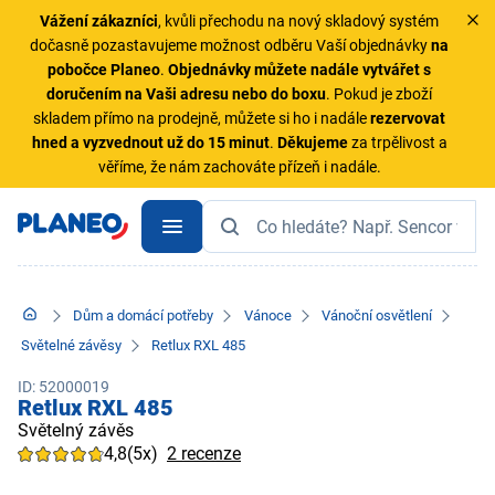
Vážení zákazníci
, kvůli přechodu na nový skladový systém
dočasně pozastavujeme možnost odběru Vaší objednávky
na
pobočce Planeo
.
Objednávky
můžete nadále vytvářet s
doručením na Vaši adresu nebo do boxu
. Pokud je zboží
skladem přímo na prodejně, můžete si ho i nadále
rezervovat
hned a vyzvednout už do 15 minut
.
Děkujeme
za trpělivost a
věříme, že nám zachováte přízeň i nadále.
Dům a domácí potřeby
Vánoce
Vánoční osvětlení
Světelné závěsy
Retlux RXL 485
ID: 52000019
Retlux RXL 485
Světelný závěs
4,8
(5x)
2 recenze