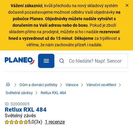
Vážení zákazníci
, kvůli přechodu na nový skladový systém
dočasně pozastavujeme možnost odběru Vaší objednávky
na
pobočce Planeo
.
Objednávky
můžete nadále vytvářet s
doručením na Vaši adresu nebo do boxu
. Pokud je zboží
skladem přímo na prodejně, můžete si ho i nadále
rezervovat
hned a vyzvednout už do 15 minut
.
Děkujeme
za trpělivost a
věříme, že nám zachováte přízeň i nadále.
Dům a domácí potřeby
Vánoce
Vánoční osvětlení
Světelné závěsy
Retlux RXL 484
ID: 52000005
Retlux RXL 484
Světelný závěs
5,0
(3x)
1 recenze