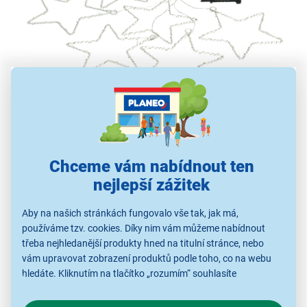
Záclona s hvězdami Retlux RXL 484
7 hvězd
171 LED světýlek
Chceme vám nabídnout ten
3 délky vláken: 35, 55 nebo 85 cm
velikost hvězdy: 15 cm
nejlepší zážitek
šířka záclony: 1,2 m
Aby na našich stránkách fungovalo vše tak, jak má,
přívodní kabel o délce 3 m
používáme tzv. cookies. Díky nim vám můžeme nabídnout
použití ve vnitřních i vnějších prostorách
třeba nejhledanější produkty hned na titulní stránce, nebo
vám upravovat zobrazení produktů podle toho, co na webu
hledáte. Kliknutím na tlačítko „rozumím“ souhlasíte
s využíváním cookies pro analytické účely a předáním údajů o
chování na webu pro zobrazení cílených reklam. Pokud vás