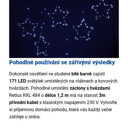
Pohodlné používání se zářivými výsledky
Dokonalé osvětlení ve studené
bílé barvě
zajistí
171 LED
světýlek umístěných na vláknech a kovových
hvězdách. Pohodlné umístění
záclony s hvězdami
Retlux RXL 484 o
délce 1,2 m
má na starost
3m
přívodní kabel
s klasickým napájením 230 V. Vytvořte
si příjemnou domácí pohodu, která vás každý večer
zahřeje u srdce.