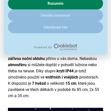
Rozumím
zajímají detaily, jak u nás s cookies a dalšími údaji pracujeme,
klikněte
sem
.
Detailní nastavení
Odmítnout vše
Nebeská atmosféra se záclonou Retlux
Záclona s hvězdami Retlux RXL 484 vám zajistí
zářivou noční oblohu
přímo u vás doma. Nebeskou
atmosféru
si můžete dopřát v pohodlí ložnice nebo
třeba na terase. Díky stupni
krytí IP44
je totiž
umožněno použití ve
vnitřních i vnějších
prostorách.
K dispozici je
7 hvězd
o velikosti
15 cm
, které jsou
zavěšené ve třech délkách v podobě 4x 85 cm, 2x 55
cm a 35 cm.