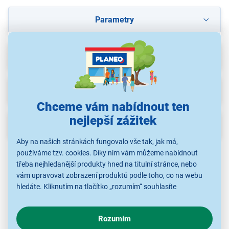
Parametry
Recenze
Ke stažení
(1)
Chceme vám nabídnout ten
nejlepší zážitek
Popis
Aby na našich stránkách fungovalo vše tak, jak má,
používáme tzv. cookies. Díky nim vám můžeme nabídnout
třeba nejhledanější produkty hned na titulní stránce, nebo
vám upravovat zobrazení produktů podle toho, co na webu
hledáte. Kliknutím na tlačítko „rozumím“ souhlasíte
s využíváním cookies pro analytické účely a předáním údajů o
chování na webu pro zobrazení cílených reklam. Pokud vás
Rozumím
zajímají detaily, jak u nás s cookies a dalšími údaji pracujeme,