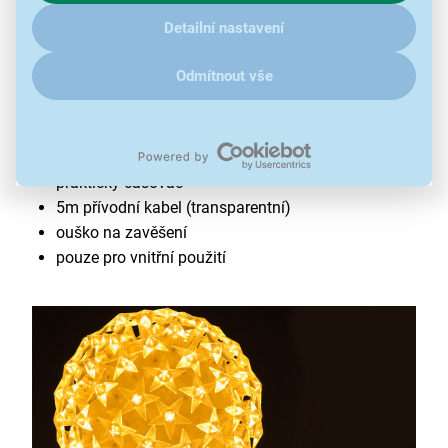
klikněte
sem
.
Detailní nastavení
Světelná koule 100 LED Retlux RXL 467
Odmítnout vše
průměr 15 cm
100 LED diod
teplá bílá barva
praktický časovač
5m přívodní kabel (transparentní)
ouško na zavěšení
pouze pro vnitřní použití