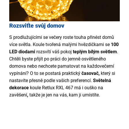
Rozsviťte svůj domov
S prodlužujícími se večery roste touha přinést domů
více světla. Koule tvořená malými hvězdičkami se
100
LED diodami
rozsvítí váš pokoj
teplým bílým světlem
.
Chtěli byste přijít po práci do jemně osvětleného
domova nebo nechcete pamatovat na každovečerní
vypínání? O to se postará praktický
časovač,
který si
nastavíte přesně podle vašich preferencí.
Světelná
dekorace
koule Retlux RXL 467 má i ouško na
zavěšení
,
takže je jen na vás, kam ji umístíte.