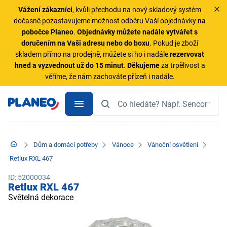
Vážení zákazníci
, kvůli přechodu na nový skladový systém
dočasně pozastavujeme možnost odběru Vaší objednávky
na
pobočce Planeo
.
Objednávky
můžete nadále vytvářet s
doručením na Vaši adresu nebo do boxu
. Pokud je zboží
skladem přímo na prodejně, můžete si ho i nadále
rezervovat
hned a vyzvednout už do 15 minut
.
Děkujeme
za trpělivost a
věříme, že nám zachováte přízeň i nadále.
Dům a domácí potřeby
Vánoce
Vánoční osvětlení
Retlux RXL 467
ID: 52000034
Retlux RXL 467
Světelná dekorace