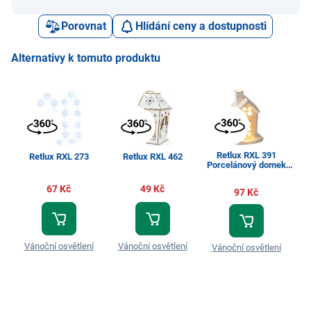
Porovnat
Hlídání ceny a dostupnosti
Alternativy k tomuto produktu
Retlux RXL 391
Retlux RXL 273
Retlux RXL 462
Porcelánový domek
malý cm 1 LED
67 Kč
49 Kč
97 Kč
Vánoční osvětlení
Vánoční osvětlení
V
Vánoční osvětlení