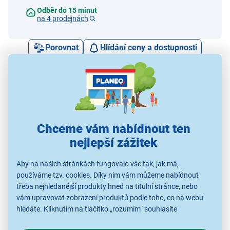
Odběr do 15 minut
na 4 prodejnách
Porovnat
Hlídání ceny a dostupnosti
Alternativy k tomuto produktu
Chceme vám nabídnout ten
nejlepší zážitek
Retlux RXL 426
Retlux RXL 392
Retlux RXL 474
Porcelánový stromek 1
Porcelánový domek
Po
LED
střední cm 1 LED
Aby na našich stránkách fungovalo vše tak, jak má,
199 Kč
249 Kč
299 Kč
používáme tzv. cookies. Díky nim vám můžeme nabídnout
třeba nejhledanější produkty hned na titulní stránce, nebo
vám upravovat zobrazení produktů podle toho, co na webu
hledáte. Kliknutím na tlačítko „rozumím“ souhlasíte
Vánoční osvětlení
Vánoční osvětlení
Vánoční osvětlení
V
s využíváním cookies pro analytické účely a předáním údajů o