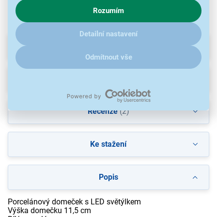
chování na webu pro zobrazení cílených reklam. Pokud vás
Rozumím
zajímají detaily, jak u nás s cookies a dalšími údaji pracujeme,
klikněte
sem
.
Detailní nastavení
Parametry
Odmítnout vše
Příslušenství
(6)
Recenze
(2)
Ke stažení
Popis
Porcelánový domeček s LED světýlkem
Výška domečku 11,5 cm