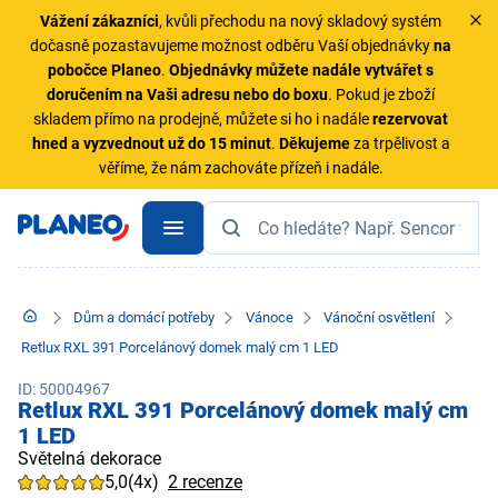
Vážení zákazníci
, kvůli přechodu na nový skladový systém
dočasně pozastavujeme možnost odběru Vaší objednávky
na
pobočce Planeo
.
Objednávky
můžete nadále vytvářet s
doručením na Vaši adresu nebo do boxu
. Pokud je zboží
skladem přímo na prodejně, můžete si ho i nadále
rezervovat
hned a vyzvednout už do 15 minut
.
Děkujeme
za trpělivost a
věříme, že nám zachováte přízeň i nadále.
Dům a domácí potřeby
Vánoce
Vánoční osvětlení
Retlux RXL 391 Porcelánový domek malý cm 1 LED
ID: 50004967
Retlux RXL 391 Porcelánový domek malý cm
1 LED
Světelná dekorace
5,0
(4x)
2 recenze