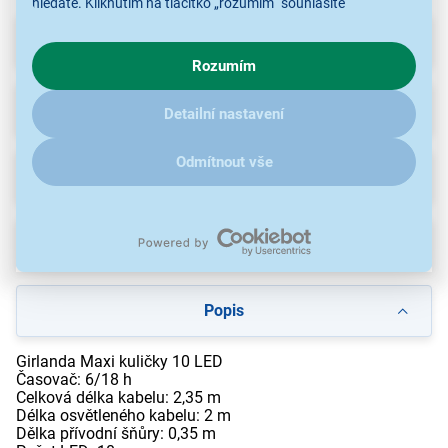
hledáte. Kliknutím na tlačítko „rozumím“ souhlasíte
s využíváním cookies pro analytické účely a předáním údajů o
Parametry
chování na webu pro zobrazení cílených reklam. Pokud vás
Rozumím
zajímají detaily, jak u nás s cookies a dalšími údaji pracujeme,
klikněte
sem
.
Příslušenství
(20)
Detailní nastavení
Odmítnout vše
Recenze
Ke stažení
Popis
Girlanda Maxi kuličky 10 LED
Časovač: 6/18 h
Celková délka kabelu: 2,35 m
Délka osvětleného kabelu: 2 m
Dělka přívodní šňůry: 0,35 m