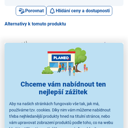
Porovnat
Hlídání ceny a dostupnosti
Alternativy k tomuto produktu
Retlux RXL 201
Retlux RXL 493
Retlux RXL 203
249 Kč
149 Kč
249 Kč
Chceme vám nabídnout ten
nejlepší zážitek
Vánoční osvětlení
Vánoční osvětlení
Vánoční osvětlení
V
Aby na našich stránkách fungovalo vše tak, jak má,
používáme tzv. cookies. Díky nim vám můžeme nabídnout
třeba nejhledanější produkty hned na titulní stránce, nebo
vám upravovat zobrazení produktů podle toho, co na webu