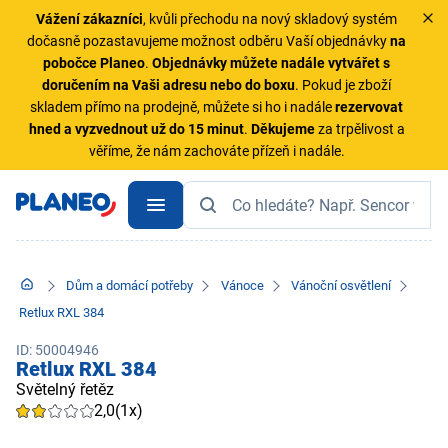
Vážení zákazníci
, kvůli přechodu na nový skladový systém
dočasně pozastavujeme možnost odběru Vaší objednávky
na
pobočce Planeo
.
Objednávky
můžete nadále vytvářet s
doručením na Vaši adresu nebo do boxu
. Pokud je zboží
skladem přímo na prodejně, můžete si ho i nadále
rezervovat
hned a vyzvednout už do 15 minut
.
Děkujeme
za trpělivost a
věříme, že nám zachováte přízeň i nadále.
Dům a domácí potřeby
Vánoce
Vánoční osvětlení
Retlux RXL 384
ID: 50004946
Retlux RXL 384
Světelný řetěz
2,0
(1x)