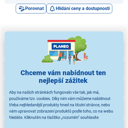
Porovnat
Hlídání ceny a dostupnosti
Parametry
Příslušenství
(20)
Chceme vám nabídnout ten
nejlepší zážitek
Recenze
(3)
Aby na našich stránkách fungovalo vše tak, jak má,
používáme tzv. cookies. Díky nim vám můžeme nabídnout
třeba nejhledanější produkty hned na titulní stránce, nebo
Ke stažení
vám upravovat zobrazení produktů podle toho, co na webu
hledáte. Kliknutím na tlačítko „rozumím“ souhlasíte
s využíváním cookies pro analytické účely a předáním údajů o
Popis