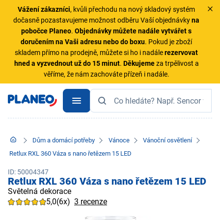
Vážení zákazníci
, kvůli přechodu na nový skladový systém
dočasně pozastavujeme možnost odběru Vaší objednávky
na
pobočce Planeo
.
Objednávky
můžete nadále vytvářet s
doručením na Vaši adresu nebo do boxu
. Pokud je zboží
skladem přímo na prodejně, můžete si ho i nadále
rezervovat
hned a vyzvednout už do 15 minut
.
Děkujeme
za trpělivost a
věříme, že nám zachováte přízeň i nadále.
Dům a domácí potřeby
Vánoce
Vánoční osvětlení
Retlux RXL 360 Váza s nano řetězem 15 LED
ID: 50004347
Retlux RXL 360 Váza s nano řetězem 15 LED
Světelná dekorace
5,0
(6x)
3 recenze