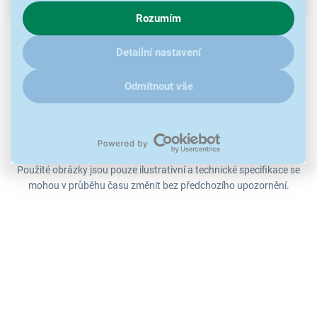
chování na webu pro zobrazení cílených reklam. Pokud vás
Rozumím
zajímají detaily, jak u nás s cookies a dalšími údaji pracujeme,
Skleněná dekorace ve tvaru vázy 20 LED
klikněte
sem
.
Rozměry: 8 x 8 x 20 cm
Detailní nastavení
Barva světla: teplá bílá
Počet LED: 15
Napájení 3x AA
Odmítnout vše
Pro vnitřní použití
Krytí: IP 20
Použité obrázky jsou pouze ilustrativní a technické specifikace se
mohou v průběhu času změnit bez předchozího upozornění.