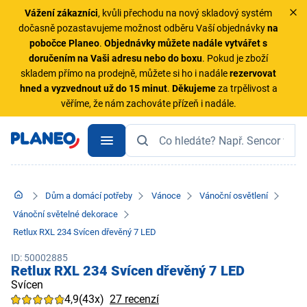
Vážení zákazníci
, kvůli přechodu na nový skladový systém
dočasně pozastavujeme možnost odběru Vaší objednávky
na
pobočce Planeo
.
Objednávky
můžete nadále vytvářet s
doručením na Vaši adresu nebo do boxu
. Pokud je zboží
skladem přímo na prodejně, můžete si ho i nadále
rezervovat
hned a vyzvednout už do 15 minut
.
Děkujeme
za trpělivost a
věříme, že nám zachováte přízeň i nadále.
Dům a domácí potřeby
Vánoce
Vánoční osvětlení
Vánoční světelné dekorace
Retlux RXL 234 Svícen dřevěný 7 LED
ID: 50002885
Retlux RXL 234 Svícen dřevěný 7 LED
Svícen
4,9
(43x)
27 recenzí