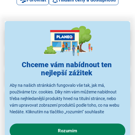
Parametry
Recenze
(27)
Chceme vám nabídnout ten
nejlepší zážitek
Ke stažení
Aby na našich stránkách fungovalo vše tak, jak má,
používáme tzv. cookies. Díky nim vám můžeme nabídnout
Popis
třeba nejhledanější produkty hned na titulní stránce, nebo
vám upravovat zobrazení produktů podle toho, co na webu
hledáte. Kliknutím na tlačítko „rozumím“ souhlasíte
Svícen 7LED
s využíváním cookies pro analytické účely a předáním údajů o
Délka přívodní šňůry: 1,5 m
Počet LED: 7
chování na webu pro zobrazení cílených reklam. Pokud vás
Rozměry: 28 x 40 x 6 cm
Rozumím
zajímají detaily, jak u nás s cookies a dalšími údaji pracujeme,