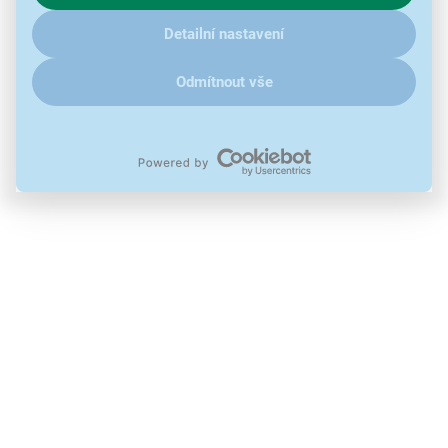
Barva světla: teplá bílá
klikněte
sem
.
Pro vnitřní použití
Detailní nastavení
Krytí: IP 20
Napájení: 230 V AC
Odmítnout vše
Použité obrázky jsou pouze ilustrativní a technické specifikace se
mohou v průběhu času změnit bez předchozího upozornění.