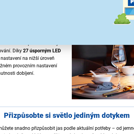
ěle hodí do restaurací,
nou atmosféru pro vaše hosty
ování. Díky
27 úsporným LED
i nastavení na nižší úroveň
běžném provozním nastavení
tnosti dobíjení.
Přizpůsobte si světlo jediným dotykem
můžete snadno přizpůsobit jas podle aktuální potřeby – od jemné