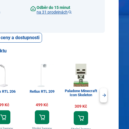
Odběr do 15 minut
s
na 31 prodejnách
 ceny a dostupnosti
uktu
Paladone Minecraft
x RTL 206
Retlux RTL 209
Retlux RTL 2
Icon Skeleton
99 Kč
499 Kč
899 Kč
309 Kč
ní lampy
Stolní lampy
Stolní lamp