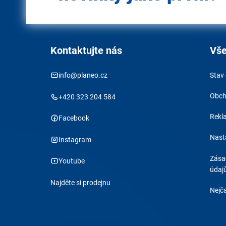
Kontaktujte nás
Vše
info@planeo.cz
Stav
Obch
+420 323 204 584
Rekl
Facebook
Nast
Instagram
Zása
Youtube
údaj
Najděte si prodejnu
Nejča