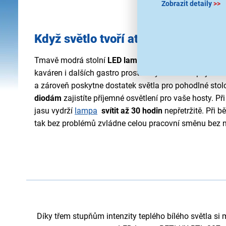
Zobrazit detaily
>>
Když světlo tvoří atmosféru
Tmavě modrá stolní
LED lampa
RETLUX RTL 207 se skv
kaváren i dalších gastro prostor. Vytvoříte tak příjem
a zároveň poskytne dostatek světla pro pohodlné stol
diodám
zajistíte příjemné osvětlení pro vaše hosty. Př
jasu vydrží
lampa
svítit až 30 hodin
nepřetržitě. Při 
tak bez problémů zvládne celou pracovní směnu bez nu
Díky třem stupňům intenzity teplého bílého světla si 