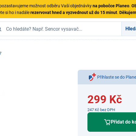
ě pozastavujeme možnost odběru Vaší objednávky
na pobočce Planeo
.
Ob
te si ho i nadále
rezervovat hned a vyzvednout už do 15 minut
.
Děkuje
Hled
7
Přihlaste se do Plan
299 Kč
247 Kč bez DPH
Přidat do k