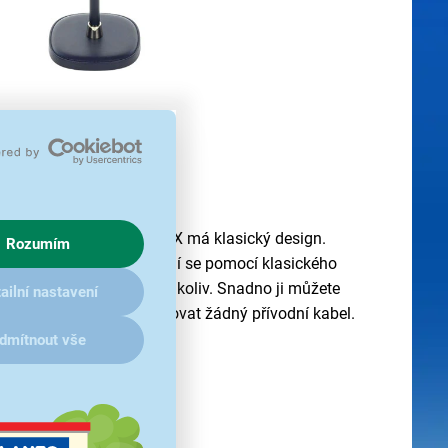
í bez kabelů
L 207 od značky RETLUX má klasický design.
Rozumím
-ion akumulátorem
. Nabíjí se pomocí klasického
částí balení, nabíječka nikoliv. Snadno ji můžete
ailní nastavení
bovat. Nebude vás omezovat žádný přívodní kabel.
dmítnout vše