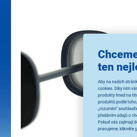
Chceme
ten nejl
Aby na našich stránk
cookies. Díky nim v
produkty hned na tit
produktů podle toho,
„rozumím“ souhlasíte
předáním údajů o ch
Pokud vás zajímají de
pracujeme, klikněte