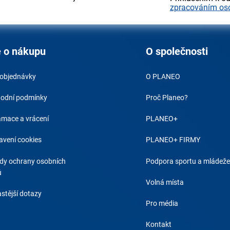
zpracováním os
 o nákupu
O společnosti
 objednávky
O PLANEO
odní podmínky
Proč Planeo?
amace a vrácení
PLANEO+
avení cookies
PLANEO+ FIRMY
dy ochrany osobních
Podpora sportu a mládeže
ů
Volná místa
stější dotazy
Pro média
Kontakt