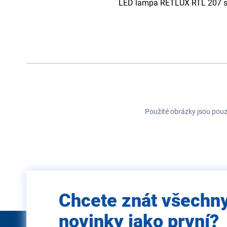
LED lampa RETLUX RTL 207 se j
Použité obrázky jsou pouz
Zadejte
Chcete znát všechn
e-mail
novinky jako první?