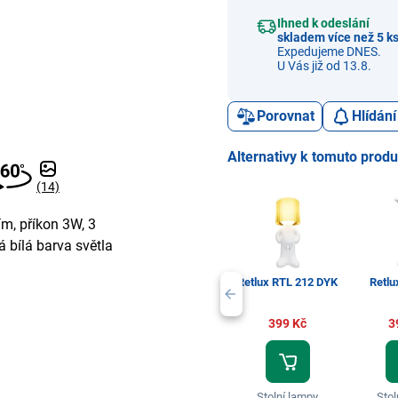
Ihned k odeslání
skladem více než 5 k
Expedujeme DNES.
U Vás již od 13.8.
Porovnat
Hlídání
Alternativy k tomuto prod
(14)
ím, příkon 3W, 3
á bílá barva světla
Retlux RTL 212 DYK
Retlu
399 Kč
3
Stolní lampy
Stol