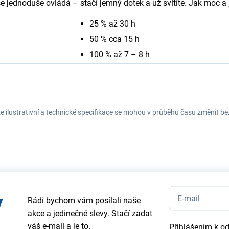
ednoduše ovládá – stačí jemný dotek a už svítíte. Jak moc a j
25 % až 30 h
50 % cca 15 h
100 % až 7 – 8 h
e ilustrativní a technické specifikace se mohou v průběhu času změnit b
y
Rádi bychom vám posílali naše
akce a jedinečné slevy. Stačí zadat
váš e-mail a je to.
Přihlášením k o