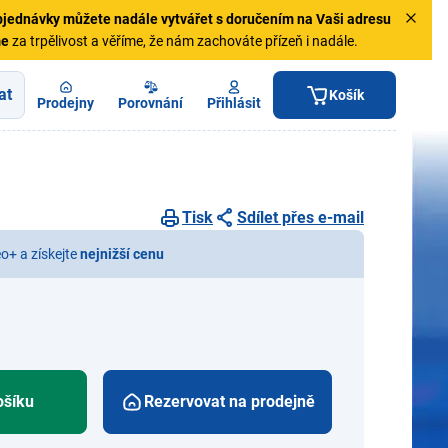
jednávky
můžete nadále vytvářet s doručením na Vaši adresu
me
za trpělivost a věříme, že nám zachováte přízeň i nadále.
at
Košík
Prodejny
Porovnání
Přihlásit
Tisk
Sdílet přes e-mail
eo+ a získejte
nejnižší cenu
ošíku
Rezervovat na prodejně