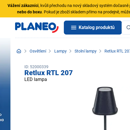
Vážení zákazníci
, kvůli přechodu na nový skladový systém dočasn
nebo do boxu
. Pokud je zboží skladem přímo na prodejně, může
Katalog produktů
Osvětlení
Lampy
Stolní lampy
Retlux RTL 20
ID: 52000339
Retlux RTL 207
LED lampa