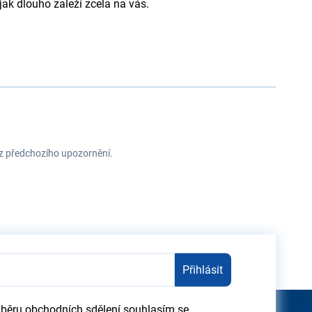
ak dlouho zaleží zcela na vás.
ez předchozího upozornění.
Přihlásit
dběru obchodních sdělení souhlasím se