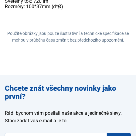
Světelný tok: 720 lm
Rozměry: 100*37mm (d*Ø)
Použité obrázky jsou pouze ilustrativní a technické specifikace se
mohou v průběhu času změnit bez předchozího upozornění.
Zadejte
Chcete znát všechny novinky jako
e-mail
první?
Rádi bychom vám posílali naše akce a jedinečné slevy.
Stačí zadat váš e-mail a je to.