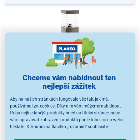
Chceme vám nabídnout ten
Zahradní LED svítidlo Retlux RGL 108
nejlepší zážitek
zapichovací svítidlo
Aby na našich stránkách fungovalo vše tak, jak má,
1× LED (SMD)
používáme tzv. cookies. Díky nim vám můžeme nabídnout
polykrystalický solární článek
třeba nejhledanější produkty hned na titulní stránce, nebo
barva světla 3 000 K
vám upravovat zobrazení produktů podle toho, co na webu
až 8 hodin svícení
hledáte. Kliknutím na tlačítko „rozumím“ souhlasíte
ochrana IP44
s využíváním cookies pro analytické účely a předáním údajů o