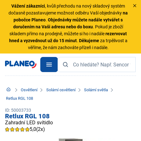
Vážení zákazníci
, kvůli přechodu na nový skladový systém
dočasně pozastavujeme možnost odběru Vaší objednávky
na
pobočce Planeo
.
Objednávky
můžete nadále vytvářet s
doručením na Vaši adresu nebo do boxu
. Pokud je zboží
skladem přímo na prodejně, můžete si ho i nadále
rezervovat
hned a vyzvednout už do 15 minut
.
Děkujeme
za trpělivost a
věříme, že nám zachováte přízeň i nadále.
Osvětlení
Solární osvětlení
Solární světla
Retlux RGL 108
ID: 50003733
Retlux RGL 108
Zahradní LED svítidlo
5,0
(2x)