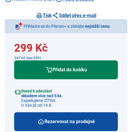
tok 15 lm
Tisk
Sdílet přes e-mail
Přihlaste se do Planeo+ a získejte
nejnižší cenu
299 Kč
247 Kč bez DPH
Přidat do košíku
Ihned k odeslání
skladem více než 5 ks
Expedujeme ZÍTRA.
U Vás již od 14.8.
Rezervovat na prodejně