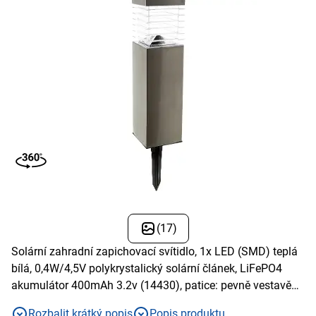
(17)
Solární zahradní zapichovací svítidlo, 1x LED (SMD) teplá
bílá, 0,4W/4,5V polykrystalický solární článek, LiFePO4
akumulátor 400mAh 3.2v (14430), patice: pevně vestavěné
LED, doba svícení: >8 hodin, barva světla 3000K, světelný
Rozbalit krátký popis
Popis produktu