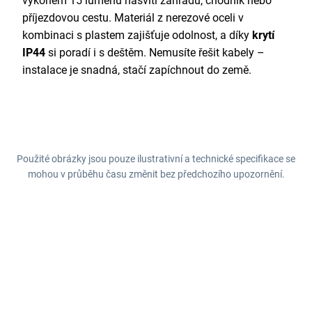
výkonem 15 lumenů nasvítí zahradu, chodník nebo
příjezdovou cestu. Materiál z nerezové oceli v
kombinaci s plastem zajišťuje odolnost, a díky
krytí
IP44
si poradí i s deštěm. Nemusíte řešit kabely –
instalace je snadná, stačí zapíchnout do země.
Použité obrázky jsou pouze ilustrativní a technické specifikace se
mohou v průběhu času změnit bez předchozího upozornění.