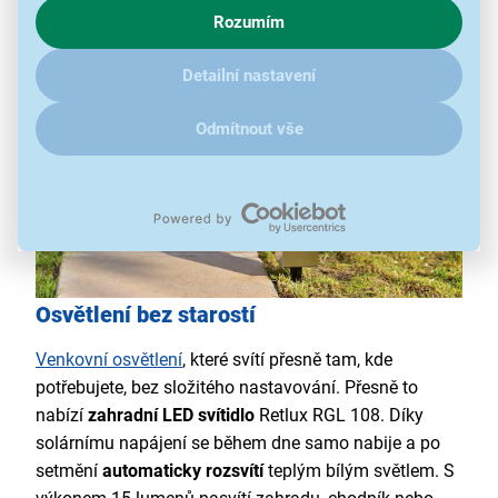
chování na webu pro zobrazení cílených reklam. Pokud vás
světelný tok 15 lm
Rozumím
zajímají detaily, jak u nás s cookies a dalšími údaji pracujeme,
klikněte
sem
.
Detailní nastavení
Odmítnout vše
Osvětlení bez starostí
Venkovní osvětlení
, které svítí přesně tam, kde
potřebujete, bez složitého nastavování. Přesně to
nabízí
zahradní LED svítidlo
Retlux RGL 108. Díky
solárnímu napájení se během dne samo nabije a po
setmění
automaticky rozsvítí
teplým bílým světlem. S