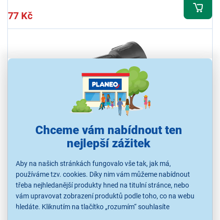
77 Kč
Chceme vám nabídnout ten
Gardena MDS Spojka pro Základní přístroj 13
nejlepší zážitek
mm
Spojka pro základní přístroj Micro-Drip-System umožňující připojení
Aby na našich stránkách fungovalo vše tak, jak má,
13mm (1/2") pokládací trubky k vodovodnímu kohoutku se závitem
používáme tzv. cookies. Díky nim vám můžeme nabídnout
3/4"
třeba nejhledanější produkty hned na titulní stránce, nebo
vám upravovat zobrazení produktů podle toho, co na webu
Ihned k odeslání
Skladem více než 5 ks.
hledáte. Kliknutím na tlačítko „rozumím“ souhlasíte
U Vás již od 17.8.
s využíváním cookies pro analytické účely a předáním údajů o