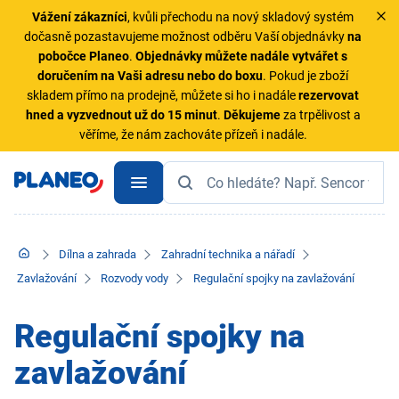
Vážení zákazníci
, kvůli přechodu na nový skladový systém
dočasně pozastavujeme možnost odběru Vaší objednávky
na
pobočce Planeo
.
Objednávky
můžete nadále vytvářet s
doručením na Vaši adresu nebo do boxu
. Pokud je zboží
skladem přímo na prodejně, můžete si ho i nadále
rezervovat
hned a vyzvednout už do 15 minut
.
Děkujeme
za trpělivost a
věříme, že nám zachováte přízeň i nadále.
Dílna a zahrada
Zahradní technika a nářadí
Zavlažování
Rozvody vody
Regulační spojky na zavlažování
Regulační spojky na
zavlažování