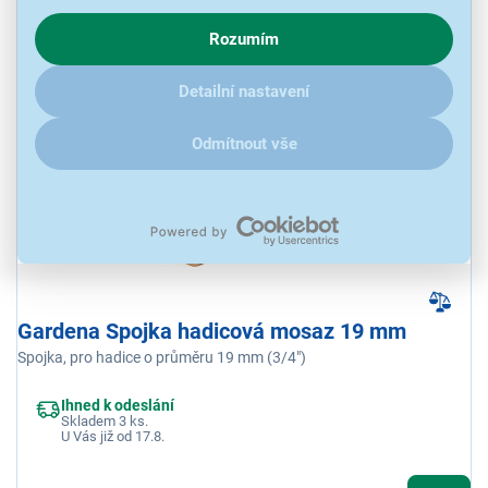
chování na webu pro zobrazení cílených reklam. Pokud vás
Rozumím
zajímají detaily, jak u nás s cookies a dalšími údaji pracujeme,
56 Kč
klikněte
sem
.
Detailní nastavení
Odmítnout vše
Gardena Spojka hadicová mosaz 19 mm
Spojka, pro hadice o průměru 19 mm (3/4")
Ihned k odeslání
Skladem 3 ks.
U Vás již od 17.8.