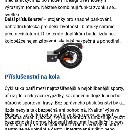
mechanických až po moderní designové modely s
výrazným tónem. Některé kombinují funkci zvonku se
světlem.
Další příslušenství
– stojánky pro snadné parkování,
náhradní kolečka pro delší životnost i blatníky chránící
před nečistotami. Díky těmto doplňkům bude jízda na
koloběžce nejen zábavná, ale také bezpečná a pohodlná.
Příslušenství na kola
Cyklistika patří mezi nejrozšířenější a nejoblíbenější sporty,
ať už jde o rekreační vyjížďky, každodenní dojíždění nebo
náročné sportovní trasy. Bez správného příslušenství by ale
jízda nebyla tak bezpečná ani pohodlná. Kvalitní výbava
Helmy
– základní ochrana hlavy, která musí splňovat
pomáhá chránit jezdce, zvyšuje komfort a umožňuje využít
bezpečnostní normy. Moderní helmy mají ventilační otvory,
kolo naplno při každé příležitosti. Dobře zvolený doplněk
nastavitelné upínání a často i integrované světlo nebo