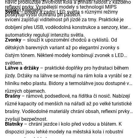
navíc prodlužuje životnost kola a přináší radost z každého
reflexní prvky. Vyspělejší modely s technologií MIPS
ujetého kilometru.
Světla
– přední a zadní LED světla s různými režimy
poskytují vyšší ochranu při pádech.
svícení zajišťují viditelnost při jízdě za tmy. Praktické je
dobíjení přes USB, voděodolná konstrukce a senzory, které
automaticky regulují intenzitu světla.
Zvonky
– slouží k upozornění chodců a cyklistů. Od
dětských barevných variant až po elegantní zvonky s
čistým tónem. Některé modely kombinují zvonek s LED
světlem.
Láhve a držáky
– praktické doplňky pro hydrataci během
jízdy. Držáky na láhve se montují na rám kola a vyrábí se z
hliníku nebo plastu. Bidony a termoláhve jsou dostupné v
různých objemech.
Brašny
– rámové, podsedlové, na řídítka či nosič. Nabízejí
různé kapacity od menších na nářadí až po velké turistické
brašny. Voděodolné materiály chrání obsah, reflexní prvky
zvyšují bezpečnost.
Blatníky
– chrání jezdce i kolo před vodou a blátem. K
dispozici jsou lehké modely na městská kola i robustní