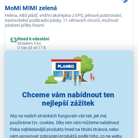
MoMi MIMI zelená
Helma, ABS plášť, vnitřní skořepina z EPS, pěnové polstrování,
nastavitelné podbradní pásky, 11 větracích otvorů, možnost
zdobení přilby fixami
Ihned k odeslání
Skladem 3 ks.
U Vás již od 17.8.
Odběr do 15 minut
na 64 prodejnách
469 Kč
Chceme vám nabídnout ten
nejlepší zážitek
Aby na našich stránkách fungovalo vše tak, jak má,
používáme tzv. cookies. Díky nim vám můžeme nabídnout
třeba nejhledanější produkty hned na titulní stránce, nebo
vám upravovat zobrazení produktů podle toho, co na webu