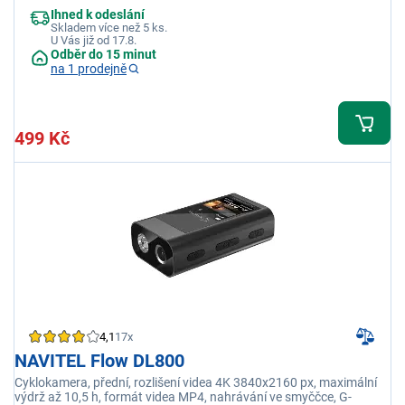
Ihned k odeslání
Skladem více než 5 ks.
U Vás již od 17.8.
Odběr do 15 minut
na 1 prodejně
499 Kč
4,1
17x
NAVITEL Flow DL800
Cyklokamera, přední, rozlišení videa 4K 3840x2160 px, maximální
výdrž až 10,5 h, formát videa MP4, nahrávání ve smyččce, G-