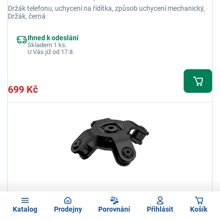
Držák telefonu, uchycení na řídítka, způsob uchycení mechanický,
Držák, černá
Ihned k odeslání
Skladem 1 ks.
U Vás již od 17.8.
699 Kč
Grxplore 3D tlumič vibrací kompatibilní s
Katalog
Prodejny
Porovnání
Přihlásit
Košík