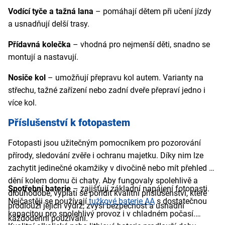
Vodící tyče a tažná lana
– pomáhají dětem při učení jízdy
a usnadňují delší trasy.
Přídavná kolečka
– vhodná pro nejmenší děti, snadno se
montují a nastavují.
Nosiče kol
– umožňují přepravu kol autem. Varianty na
střechu, tažné zařízení nebo zadní dveře přepraví jedno i
více kol.
Příslušenství k fotopastem
Fotopasti jsou užitečným pomocníkem pro pozorování
přírody, sledování zvěře i ochranu majetku. Díky nim lze
zachytit jedinečné okamžiky v divočině nebo mít přehled o
dění kolem domu či chaty. Aby fungovaly spolehlivě a
Spotřební baterie
– zajišťují základní napájení fotopasti.
dlouhodobě, vyplatí se pořídit kvalitní příslušenství, které
Nejčastěji se používají
tužkové baterie AA
s dostatečnou
prodlouží jejich výdrž, zvýší bezpečnost a usnadní
kapacitou pro spolehlivý provoz i v chladném počasí.
každodenní používání.