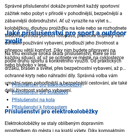
Správné příslušenství dokáže proměnit každý sportovní
zážitek nebo pobyt v přírodě v pohodlnější, bezpečnější a
zábavnější dobrodružství. Ať už vyrazíte na výlet s
koloběžkou, dlouhou projížďku na kole nebo se rozhodnete
Jaké příslušenství pro sport a outdoor
sledovat přírodu pomocí fotopasti, praktické doplňky vám
zvolit
usnadní používání vybavení, prodlouží jeho životnost a
přinesou větší komfort. Díky nim budete připraveni na
Na trhu existuje široká škála příslušenství, které se liší
každou situaci, ať už se ocitnete ve městě, na cyklostezce
podle druhu sportu a konkrétního využití. Od praktických
nebo hluboko v lese.
držáků, brašen a světel, přes bezpečnostní vybavení, až po
ochranné kryty nebo náhradní díly. Správná volba vám
umožní nejen pohodlnější a bezpečnější cestování, ale také
Příslušenství pro elektrokoloběžky
delší životnost vašeho vybavení.
Příslušenství pro koloběžky
Příslušenství na kola
Příslušenství k fotopastem
Příslušenství pro elektrokoloběžky
Elektrokoloběžky se staly oblíbeným dopravním
prostředkem do města i na kratší výlety. Díky kompaktním