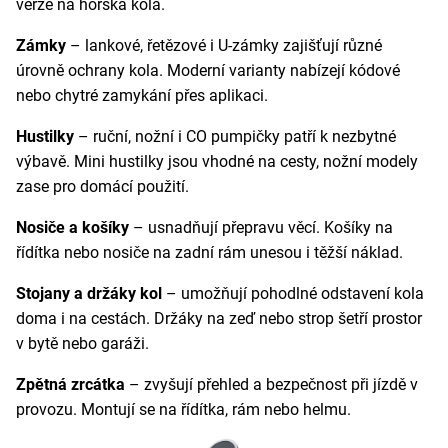
verze na horská kola.
Zámky
– lankové, řetězové i U-zámky zajišťují různé
úrovně ochrany kola. Moderní varianty nabízejí kódové
nebo chytré zamykání přes aplikaci.
Hustilky
– ruční, nožní i CO pumpičky patří k nezbytné
výbavě. Mini hustilky jsou vhodné na cesty, nožní modely
zase pro domácí použití.
Nosiče a košíky
– usnadňují přepravu věcí. Košíky na
řídítka nebo nosiče na zadní rám unesou i těžší náklad.
Stojany a držáky kol
– umožňují pohodlné odstavení kola
doma i na cestách. Držáky na zeď nebo strop šetří prostor
v bytě nebo garáži.
Zpětná zrcátka
– zvyšují přehled a bezpečnost při jízdě v
provozu. Montují se na řídítka, rám nebo helmu.