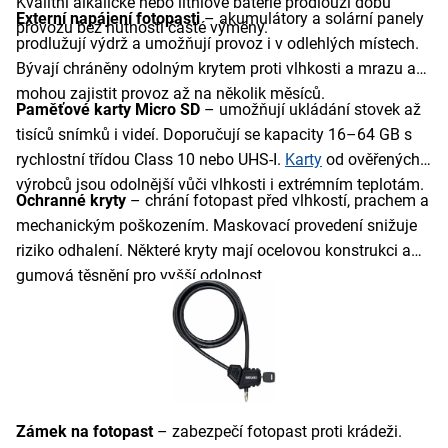
Kvalitní alkalické nebo lithiové baterie prodlouží dobu
Externí napájení fotopasti
– akumulátory a solární panely
provozu bez nutnosti časté výměny.
prodlužují výdrž a umožňují provoz i v odlehlých místech.
Bývají chráněny odolným krytem proti vlhkosti a mrazu a
mohou zajistit provoz až na několik měsíců.
Paměťové
karty Micro SD
– umožňují ukládání stovek až
tisíců snímků i videí. Doporučují se kapacity 16–64 GB s
rychlostní třídou Class 10 nebo UHS-I.
Karty
od ověřených
výrobců jsou odolnější vůči vlhkosti i extrémním teplotám.
Ochranné kryty
– chrání fotopast před vlhkostí, prachem a
mechanickým poškozením. Maskovací provedení snižuje
riziko odhalení. Některé kryty mají ocelovou konstrukci a
gumová těsnění pro vyšší odolnost.
Zámek na fotopast
– zabezpečí fotopast proti krádeži.