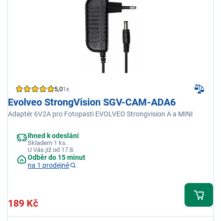
5,0
1x
Evolveo StrongVision SGV-CAM-ADA6
Adaptér 6V2A pro Fotopasti EVOLVEO Strongvision A a MINI
Ihned k odeslání
Skladem 1 ks.
U Vás již od 17.8.
Odběr do 15 minut
na 1 prodejně
189 Kč