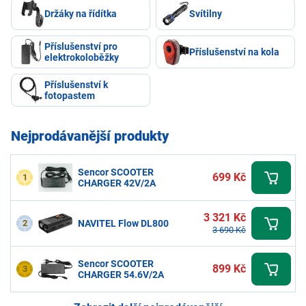
Držáky na řídítka
Svítilny
Příslušenství pro
Příslušenství na kola
elektrokoloběžky
Příslušenství k
fotopastem
Nejprodávanější produkty
Sencor SCOOTER
699 Kč
1
CHARGER 42V/2A
3 321 Kč
2
NAVITEL Flow DL800
3 690 Kč
Sencor SCOOTER
899 Kč
3
CHARGER 54.6V/2A