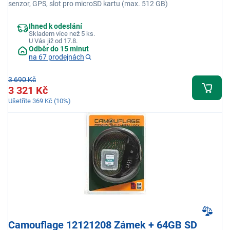
senzor, GPS, slot pro microSD kartu (max. 512 GB)
Ihned k odeslání
Skladem více než 5 ks.
U Vás již od 17.8.
Odběr do 15 minut
na 67 prodejnách
3 690 Kč
3 321 Kč
Ušetříte 369 Kč (10%)
Camouflage 12121208 Zámek + 64GB SD