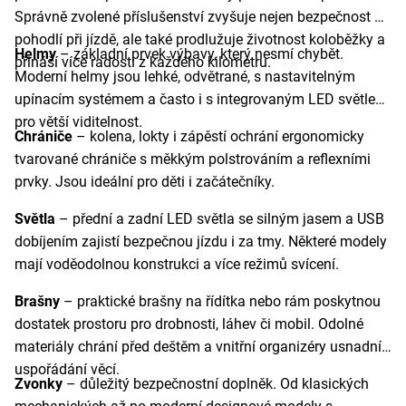
Správně zvolené příslušenství zvyšuje nejen bezpečnost a
pohodlí při jízdě, ale také prodlužuje životnost koloběžky a
Helmy
– základní prvek výbavy, který nesmí chybět.
přináší více radosti z každého kilometru.
Moderní helmy jsou lehké, odvětrané, s nastavitelným
upínacím systémem a často i s integrovaným LED světlem
pro větší viditelnost.
Chrániče
– kolena, lokty i zápěstí ochrání ergonomicky
tvarované chrániče s měkkým polstrováním a reflexními
prvky. Jsou ideální pro děti i začátečníky.
Světla
– přední a zadní LED světla se silným jasem a USB
dobíjením zajistí bezpečnou jízdu i za tmy. Některé modely
mají voděodolnou konstrukci a více režimů svícení.
Brašny
– praktické brašny na řídítka nebo rám poskytnou
dostatek prostoru pro drobnosti, láhev či mobil. Odolné
materiály chrání před deštěm a vnitřní organizéry usnadní
uspořádání věcí.
Zvonky
– důležitý bezpečnostní doplněk. Od klasických