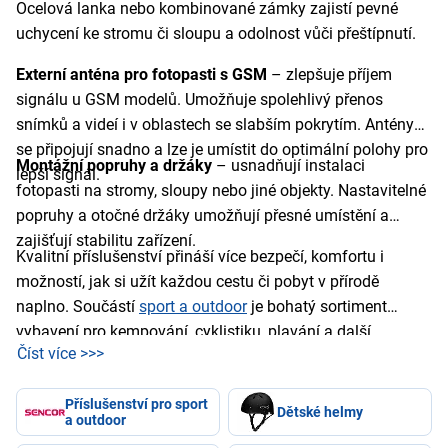
Ocelová lanka nebo kombinované zámky zajistí pevné
uchycení ke stromu či sloupu a odolnost vůči přeštípnutí.
Externí anténa pro fotopasti s GSM
– zlepšuje příjem
signálu u GSM modelů. Umožňuje spolehlivý přenos
snímků a videí i v oblastech se slabším pokrytím. Antény
se připojují snadno a lze je umístit do optimální polohy pro
Montážní popruhy a držáky
– usnadňují instalaci
lepší signál.
fotopasti na stromy, sloupy nebo jiné objekty. Nastavitelné
popruhy a otočné držáky umožňují přesné umístění a
zajišťují stabilitu zařízení.
Kvalitní příslušenství přináší více bezpečí, komfortu i
možností, jak si užít každou cestu či pobyt v přírodě
naplno. Součástí
sport a outdoor
je bohatý sortiment
vybavení pro kempování, cyklistiku, plavání a další
Číst více >>>
sportovní a dobrodružné aktivity.
Příslušenství pro sport
Dětské helmy
a outdoor