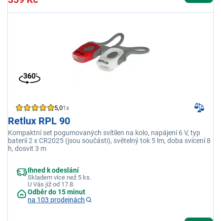
5,0
1x
Retlux RPL 90
Kompaktní set pogumovaných svítilen na kolo, napájení 6 V, typ
baterií 2 x CR2025 (jsou součásti), světelný tok 5 lm, doba svícení 8
h, dosvit 3 m
Ihned k odeslání
Skladem více než 5 ks.
U Vás již od 17.8.
Odběr do 15 minut
na 103 prodejnách