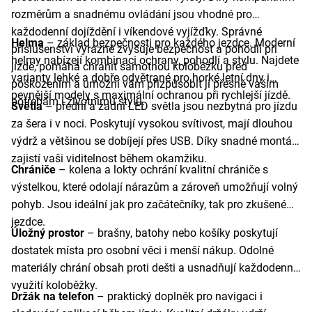
rozměrům a snadnému ovládání jsou vhodné pro
každodenní dojíždění i víkendové vyjížďky. Správné
Helma
– základ bezpečnosti pro každého jezdce. Moderní
příslušenství výrazně zvyšuje bezpečnost a pohodlí při
helmy nabízejí kombinaci ochrany, pohodlí a stylu. Najdete
jízdě, pomáhá chránit samotnou koloběžku před
varianty lehké a dobře odvětrané pro horké letní dny i
poškozením a umožní vám přizpůsobit ji přesně vašim
pevnější modely s maximální ochranou při rychlejší jízdě.
potřebám i životnímu stylu.
Světla
– přední a zadní LED světla jsou nezbytná pro jízdu
za šera i v noci. Poskytují vysokou svítivost, mají dlouhou
výdrž a většinou se dobíjejí přes USB. Díky snadné montáži
zajistí vaši viditelnost během okamžiku.
Chrániče
– kolena a lokty ochrání kvalitní chrániče s
výstelkou, které odolají nárazům a zároveň umožňují volný
pohyb. Jsou ideální jak pro začátečníky, tak pro zkušené
jezdce.
Úložný prostor
– brašny, batohy nebo košíky poskytují
dostatek místa pro osobní věci i menší nákup. Odolné
materiály chrání obsah proti dešti a usnadňují každodenní
využití koloběžky.
Držák na telefon
– praktický doplněk pro navigaci i