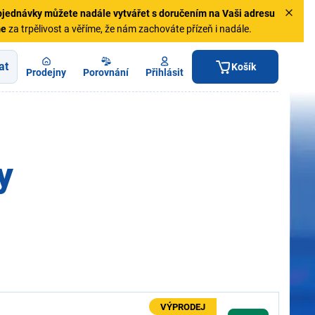
jednávky
můžete nadále vytvářet s doručením na Vaši adresu
me
za trpělivost a věříme, že nám zachováte přízeň i nadále.
at
Košík
Prodejny
Porovnání
Přihlásit
y
VÝPRODEJ