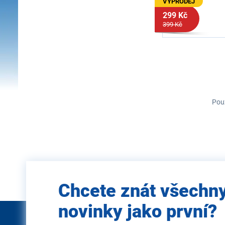
VÝPRODEJ
299 Kč
399 Kč
Použ
Zadejte
Chcete znát všechn
e-mail
novinky jako první?