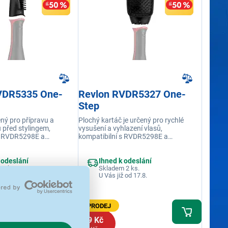
VDR5335 One-
Revlon RVDR5327 One-
Step
ný pro přípravu a
Plochý kartáč je určený pro rychlé
 před stylingem,
vysušení a vyhlazení vlasů,
s RVDR5298E a
kompatibilní s RVDR5298E a
RVDR5333E
 odeslání
Ihned k odeslání
 1 ks.
Skladem 2 ks.
 od 17.8.
U Vás již od 17.8.
VÝPRODEJ
269 Kč