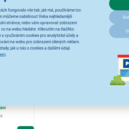
299 Kč
399 Kč
ách fungovalo vše tak, jak má, používáme tzv.
ám můžeme nabídnout třeba nejhledanější
Det
ulní stránce, nebo vám upravovat zobrazení
 co na webu hledáte. Kliknutím na tlačítko
O
 s využíváním cookies pro analytické účely a
ování na webu pro zobrazení cílených reklam.
taily, jak u nás s cookies a dalšími údaji
sem
.
5326 One-
tvářet objem u
 a vlny,
R5298E a
lání
.8.