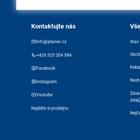
Kontaktujte nás
Vše
info@planeo.cz
Stav
Obch
+420 323 204 584
Rekl
Facebook
Nast
Instagram
Zása
Youtube
údaj
Najděte si prodejnu
Nejča