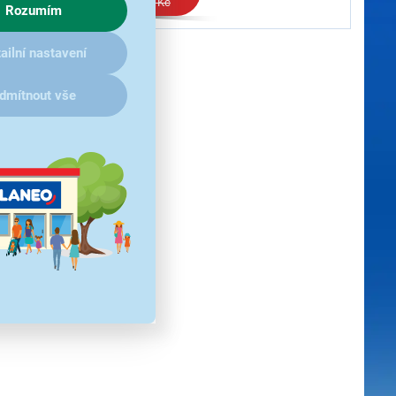
299 Kč
Rozumím
ailní nastavení
dmítnout vše