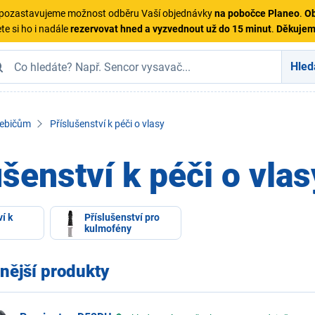
ě pozastavujeme možnost odběru Vaší objednávky
na pobočce Planeo
.
Ob
te si ho i nadále
rezervovat hned a vyzvednout už do 15 minut
.
Děkuje
Hled
řebičům
Příslušenství k péči o vlasy
ušenství k péči o vlas
í k
Příslušenství pro
kulmofény
nější produkty