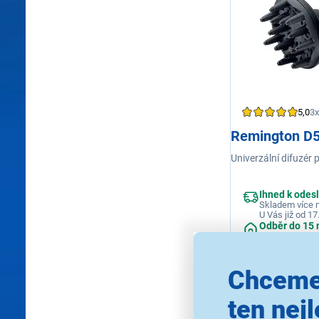
5,0
3x
Remington D
Univerzální difuzér
Ihned k odes
Skladem více n
U Vás již od 17
Odběr do 15 
na 1 prodejně
Chceme
VÝPRODEJ
ten nejl
111 Kč