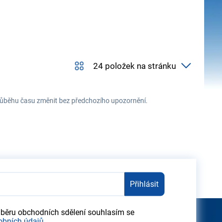
 průběhu času změnit bez předchozího upozornění.
Přihlásit
dběru obchodních sdělení souhlasím se
obních údajů