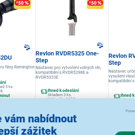
Revlon RVDR5325 One-
Revlon R
52DU
Step
Step
 pro fény Remington
Nástavec pro vytvoření volných vln,
Nástavec urče
kompatibilní s RVDR5298E a
vysušení vlasů
RVDR5333E
kompatibilní 
lání
RVDR5333E
ež 5 ks.
Ihned k odeslání
.8.
Skladem 3 ks.
Ihned k
minut
U Vás již od 17.8.
Skladem
Odběr do 15 minut
U Vás již
na 2 prodejnách
 vám nabídnout
VÝPRODEJ
VÝPRODEJ
epší zážitek
269 Kč
299 Kč