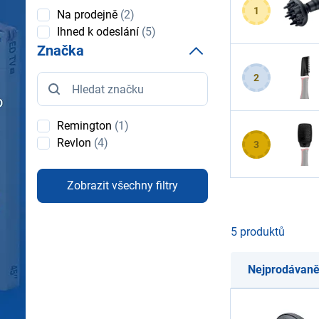
1
Dostupnost
Na prodejně
(2)
Ihned k odeslání
(5)
Značka
Značka
2
Remington
(1)
Revlon
(4)
3
Zobrazit všechny filtry
5 produktů
Nejprodávaně