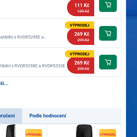
111 Kč
139 Kč
VÝPRODEJ
269 Kč
patibilní s RVDR5298E a
299 Kč
VÝPRODEJ
269 Kč
mpatibilní s RVDR5298E a RVDR5333E
299 Kč
í...
oručení
Podle hodnocení