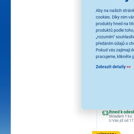
139 Kč
Aby na našich stránk
cookies. Díky nim v
produkty hned na tit
produktů podle toho,
„rozumím“ souhlasíte
předáním údajů o ch
Pokud vás zajímají de
pracujeme, klikněte
Zobrazit detaily
>>
Revlon RVDR
Step
Nástavec pomáhá vy
kořínků, měkké lokny
kompatibilní s RVD
RVDR5333E
Ihned k odes
Skladem 1 ks.
U Vás již od 17