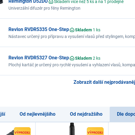
Remington D52DU
Skladem více než 5 ks a na 1 prodejně
Univerzální difuzér pro fény Remington
Revlon RVDR5335 One-Step
Skladem
1 ks
Nástavec určený pro přípravu a vysušení vlasů před stylingem, kom
RVDR5333E
Revlon RVDR5327 One-Step
Skladem
2 ks
Plochý kartáč je určený pro rychlé vysušení a vyhlazení vlasů, ko
Zobrazit další nejprodávanějš
jší
Od nejlevnějšího
Od nejdražšího
Dle dop