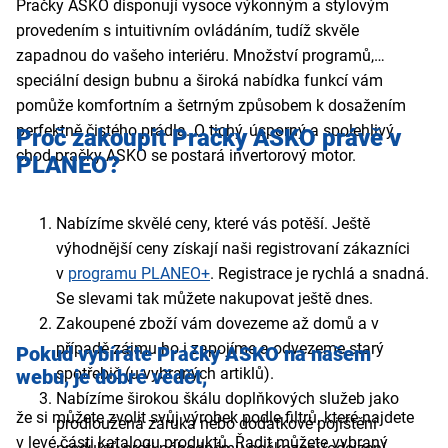
Pračky ASKO disponují vysoce výkonným a stylovým
provedením s intuitivním ovládáním, tudíž skvěle
zapadnou do vašeho interiéru. Množství programů,
speciální design bubnu a široká nabídka funkcí vám
pomůže komfortním a šetrným způsobem k dosažením
perfektně čistého prádla. O tichý, úsporný a spolehlivý
Proč zakoupit Pračky ASKO
právě v
chod pračky ASKO se postará invertorový motor.
PLANEO?
Nabízíme skvělé ceny, které vás potěší. Ještě
výhodnější ceny získají naši registrovaní zákazníci
v
programu PLANEO+
. Registrace je rychlá a snadná.
Se slevami tak můžete nakupovat ještě dnes.
Zakoupené zboží vám dovezeme až domů a v
případě zájmu ho i zapojíme a odvezeme starý
Pokud vybíráte Pračky ASKO
na našem
spotřebič (u vybraných artiklů).
webu,
je dobré vědět,
Nabízíme širokou škálu doplňkových služeb jako
že si můžete zvolit svůj výrobek podle filtrů, které najdete
prodloužená záruka nebo dodatkové pojištění
v levé části katalogu produktů. Řadit můžete vybraný