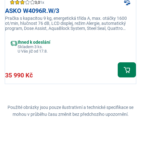
3,0
1x
ASKO W4096R.W/3
Pračka s kapacitou 9 kg, energetická třída A, max. otáčky 1600
ot/min, hlučnost 76 dB, LCD displej, režim Alergie, automatický
program, Dose Assist, AquaBlock System, Steel Seal, Quattro
Construction
Ihned k odeslání
Skladem 3 ks.
U Vás již od 17.8.
35 990 Kč
Použité obrázky jsou pouze ilustrativní a technické specifikace se
mohou v průběhu času změnit bez předchozího upozornění.