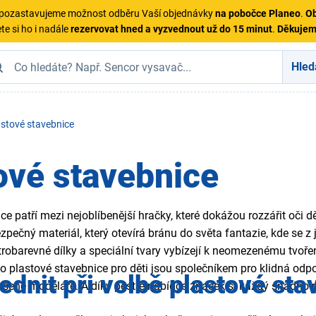
ě pozastavujeme možnost odběru Vaší objednávky
na pobočce Planeo
.
Ob
te si ho i nadále
rezervovat hned a vyzvednout už do 15 minut
.
Děkuje
Hled
astové stavebnice
ové stavebnice
ce patří mezi nejoblíbenější hračky, které dokážou rozzářit oči
ezpečný materiál, který otevírá bránu do světa fantazie, kde se 
trobarevné dílky a speciální tvary vybízejí k neomezenému tvořen
Tyto plastové stavebnice pro děti jsou společníkem pro klidná od
ednit při volbě plastové st
šené modeláře. A díky pestré nabídce značek si každý snadno na