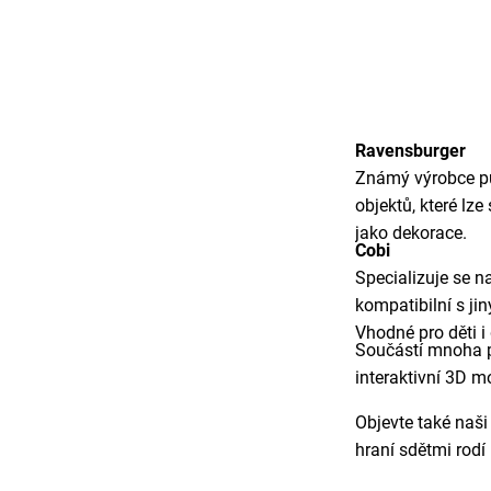
Ravensburger
Známý výrobce puz
objektů, které lze
jako dekorace.
Cobi
Specializuje se na
kompatibilní s ji
Vhodné pro děti i
Součástí mnoha pl
interaktivní 3D m
Objevte také naš
hraní sdětmi rodí