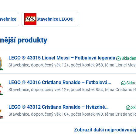
avebnice
Stavebnice LEGO®
nější produkty
LEGO ® 43015 Lionel Messi – Fotbalová legenda
Skladem
Stavebnice, doporučený věk 12+, počet kostek 958, téma Lionel Mes
Editions
LEGO ® 43016 Cristiano Ronaldo – Fotbalová
Sklad
legenda
Stavebnice, doporučený věk 12+, počet kostek 854, téma Cristiano 
LEGO Editions
LEGO ® 43012 Cristiano Ronaldo – Hvězdné
Sk
momenty fotbalu
Stavebnice, doporučený věk 10+, počet kostek 490, téma Cristiano
řada LEGO Editions
Zobrazit další nejprodávanějš