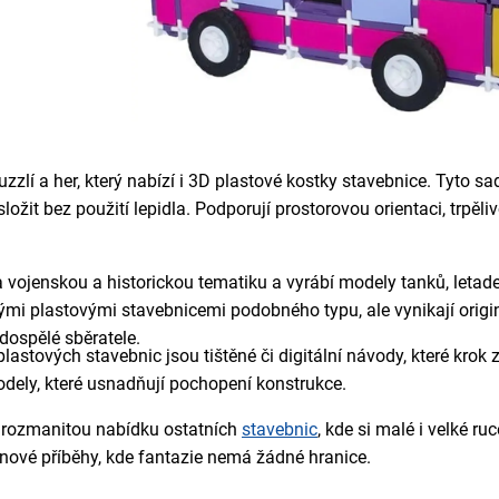
zlí a her, který nabízí i 3D plastové kostky stavebnice. Tyto s
 složit bez použití lepidla. Podporují prostorovou orientaci, trp
 vojenskou a historickou tematiku a vyrábí modely tanků, letadel 
nými plastovými stavebnicemi podobného typu, ale vynikají origi
 dospělé sběratele.
astových stavebnic jsou tištěné či digitální návody, které krok 
odely, které usnadňují pochopení konstrukce.
i rozmanitou nabídku ostatních
stavebnic
, kde si malé i velké r
 nové příběhy, kde fantazie nemá žádné hranice.