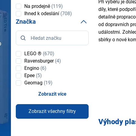
Při výběru je důl
Dostupnost
Na prodejně
(119)
díly, které podpoř
Ihned k odeslání
(708)
detailně propraco
Značka
od dopravních pro
událostmi. Zohled
Značka
sbírky o nové kom
LEGO ®
(670)
Ravensburger
(4)
Engino
(6)
Epee
(5)
Geomag
(19)
Zobrazit více
Zobrazit všechny filtry
Výhody pla