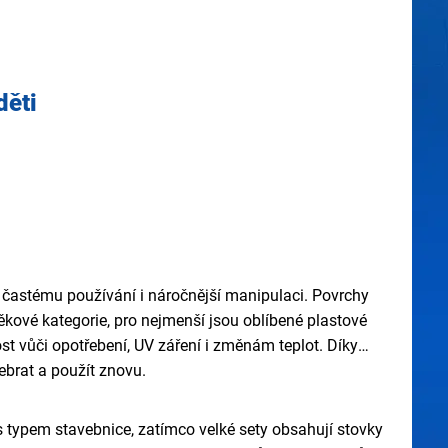
děti
í častému používání i náročnější manipulaci. Povrchy
ěkové kategorie, pro nejmenší jsou oblíbené plastové
st vůči opotřebení, UV záření i změnám teplot. Díky
zebrat a použít znovu.
 typem stavebnice, zatímco velké sety obsahují stovky