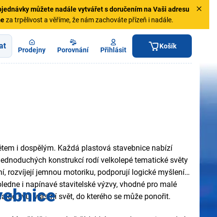
jednávky
můžete nadále vytvářet s doručením na Vaši adresu
me
za trpělivost a věříme, že nám zachováte přízeň i nadále.
at
Košík
Prodejny
Porovnání
Přihlásit
 dětem i dospělým. Každá plastová stavebnice nabízí
z jednoduchých konstrukcí rodí velkolepé tematické světy
í, rozvíjejí jemnou motoriku, podporují logické myšlení a
poledne i napínavé stavitelské výzvy, vhodné pro malé
avebnice
jde svůj vlastní svět, do kterého se může ponořit.