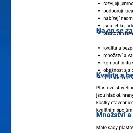
rozvíjejí jemn
podporují krea
nabízejí neom
jsou lehké, o
Na co se za
plastové stav
kvalita a bez
množství a var
kompatibilita
obtížnost a s
Kvalita a 
možnosti rozš
Plastové stavebni
jsou hladké, hran
kostky stavebnice
kvalitním spojům 
Množství a 
Malé sady plastov