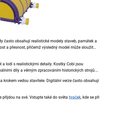
ady často obsahují realistické modely staveb, památek a
ělivost a přesnost, přičemž výsledný model může sloužit
a lodí s realistickými detaily. Kostky Cobi jsou
nálními díly a věrným zpracováním historických strojů.
za krokem vedou stavitele. Digitální verze často obsahují
uce přijdou na své. Vstupte také do světa
hraček
, kde se při