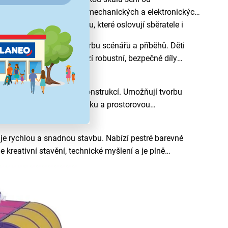
ely pro dospělé, včetně mechanických a elektronických
lmy, hrami a architekturou, které oslovují sběratele i
vím, které umožňují tvorbu scénářů a příběhů. Děti
eativní hraní rolí a nabízí robustní, bezpečné díly
jovat do různých tvarů a konstrukcí. Umožňují tvorbu
mentování, jemnou motoriku a prostorovou
e rychlou a snadnou stavbu. Nabízí pestré barevné
e kreativní stavění, technické myšlení a je plně