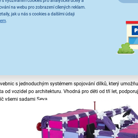
 s využíváním cookies pro analytické účely a
veb pro nejmenší, například LEGO® DUPLO®, až po detailní mod
ování na webu pro zobrazení cílených reklam.
taily, jak u nás s cookies a dalšími údaji
GO® Technic.
LEGO®
také přináší licencované série inspirované fi
sem
.
.
ematické sady s propracovanými figurkami a bohatým příslušenst
světy měst, přírody, historie či fantazie. Playmobil podporuje kr
ované používání.
vá stavebnice využívající ohebné plastové tyčinky, které lze spo
elů bez pevného omezení tvarů, což podporuje kreativní experi
ky měkkému materiálu jsou vhodné i pro menší děti.
vebnic s jednoduchým systémem spojování dílků, který umožňuj
 od vozidel po architekturu. Vhodná pro děti od tří let, podporuj
říč všemi sadami Seva.