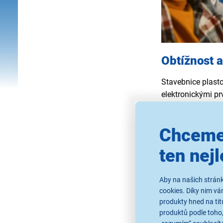
Obtížnost 
Stavebnice plast
elektronickými pr
věnovat.
Možnosti ro
Chceme
Rozšiřující díly, 
ten nejl
Díky nim lze půvo
Typy p
Aby na našich stránk
cookies. Díky nim v
produkty hned na tit
LEGO®
produktů podle toho,
Jedna z nejznáměj