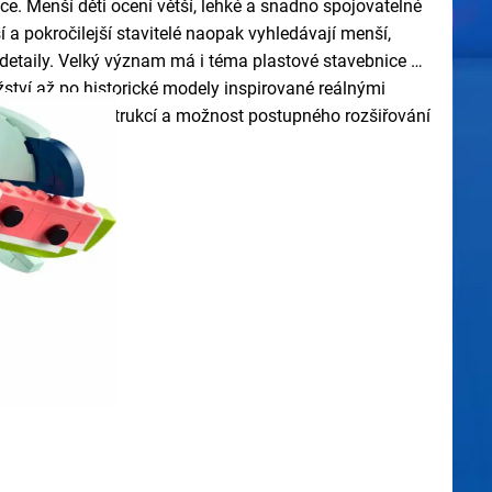
ice. Menší děti ocení větší, lehké a snadno spojovatelné
í a pokročilejší stavitelé naopak vyhledávají menší,
i detaily. Velký význam má i téma plastové stavebnice –
ství až po historické modely inspirované reálnými
jící pevnost konstrukcí a možnost postupného rozšiřování