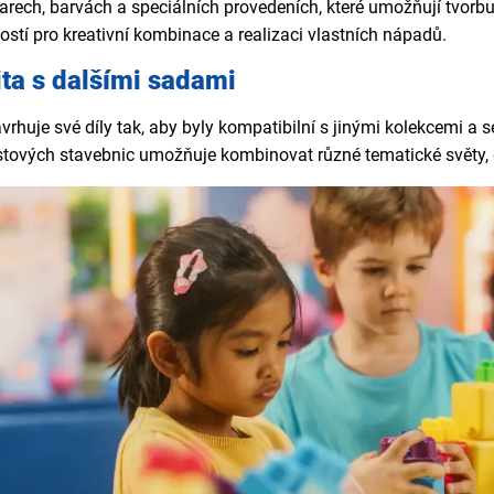
varech, barvách a speciálních provedeních, které umožňují tvorbu
ostí pro kreativní kombinace a realizaci vlastních nápadů.
ita s dalšími sadami
huje své díly tak, aby byly kompatibilní s jinými kolekcemi a sé
astových stavebnic umožňuje kombinovat různé tematické světy