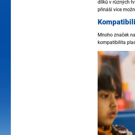
dílků v různých t
přináší více možn
Kompatibil
Mnoho značek navr
kompatibilita pl