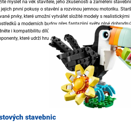
ežité myslet na věk stavitele, jeho zkušenosti a zaměření stavebn
í jejich první pokusy o stavění a rozvinou jemnou motoriku. Starš
vané prvky, které umožní vytvářet složité modely s realistickým
středků a moderních budov přes fantazijní světy plné dobrodruž
něte i kompatibilitu dílů s jinými sadami, kvalitu spojů zajišťu
ponenty, které udrží hru dlouhodobě atraktivní.
stových stavebnic