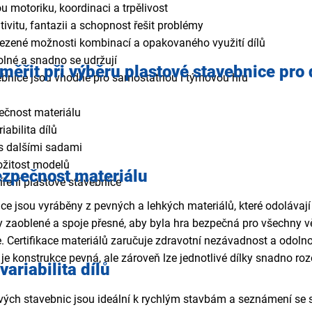
ou motoriku, koordinaci a trpělivost
tivitu, fantazii a schopnost řešit problémy
ezené možnosti kombinací a opakovaného využití dílů
dolné a snadno se udržují
měřit při výběru plastové stavebnice pro 
ebnice jsou vhodné pro samostatnou i týmovou hru
pečnost materiálu
iabilita dílů
 s dalšími sadami
ložitost modelů
bezpečnost materiálu
íření plastové stavebnice
ce jsou vyráběny z pevných a lehkých materiálů, které odolávaj
y zaoblené a spoje přesné, aby byla hra bezpečná pro všechny v
. Certifikace materiálů zaručuje zdravotní nezávadnost a odolno
je konstrukce pevná, ale zároveň lze jednotlivé dílky snadno ro
variabilita dílů
ých stavebnic jsou ideální k rychlým stavbám a seznámení se s