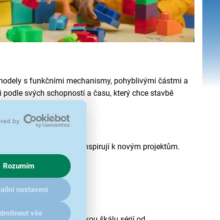
 modely s funkčními mechanismy, pohyblivými částmi a
i podle svých schopností a času, který chce stavbě
rodlužují herní hodnotu a inspirují k novým projektům.
řit herní scénáře.
Rozumím
ailní nastavení
dmítnout vše
 tvořivé hry. Nabízí širokou škálu sérií od