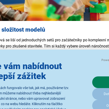
a složitost modelů
ová se liší od jednoduchých setů pro začátečníky po komplexní
vky pro zkušené stavitele. Tím si každý vybere úroveň náročnost
zšíření plastové stavebnice pro děti
 vám nabídnout
speciální figurky, doplňky, tematické sety i elektronické moduly p
epší zážitek
dní modely obohatit o nové funkce, realistické detaily nebo rozší
lastových stavebnic
ách fungovalo vše tak, jak má, používáme tzv.
ám můžeme nabídnout třeba nejhledanější
Det
ulní stránce, nebo vám upravovat zobrazení
 co na webu hledáte. Kliknutím na tlačítko
O
ších značek plastových stavebnic, která se stala ikonou v oblasti