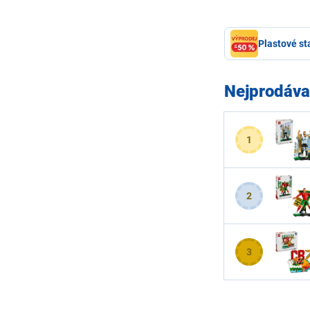
Plastové st
Nejprodáva
1
2
3