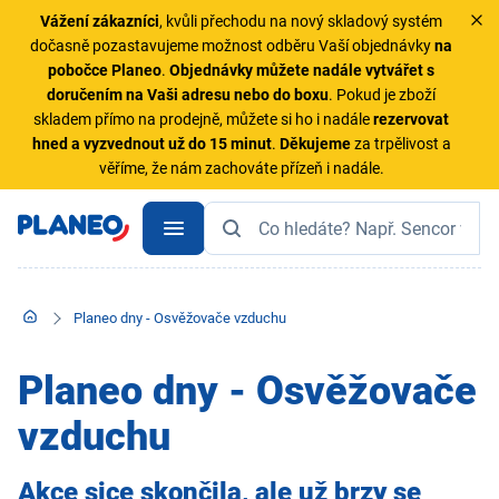
Vážení zákazníci
, kvůli přechodu na nový skladový systém
dočasně pozastavujeme možnost odběru Vaší objednávky
na
pobočce Planeo
.
Objednávky
můžete nadále vytvářet s
doručením na Vaši adresu nebo do boxu
. Pokud je zboží
skladem přímo na prodejně, můžete si ho i nadále
rezervovat
hned a vyzvednout už do 15 minut
.
Děkujeme
za trpělivost a
věříme, že nám zachováte přízeň i nadále.
Planeo dny - Osvěžovače vzduchu
Planeo dny - Osvěžovače
vzduchu
Akce sice skončila, ale už brzy se