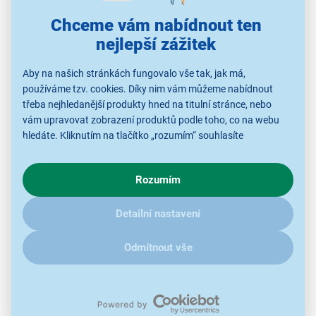
Řazení: Dle doporučení
Chceme vám nabídnout ten
nejlepší zážitek
Aby na našich stránkách fungovalo vše tak, jak má,
Použité obrázky jsou pouze ilustrativní a technické specifikace se
používáme tzv. cookies. Díky nim vám můžeme nabídnout
mohou v průběhu času změnit bez předchozího upozornění.
třeba nejhledanější produkty hned na titulní stránce, nebo
vám upravovat zobrazení produktů podle toho, co na webu
hledáte. Kliknutím na tlačítko „rozumím“ souhlasíte
s využíváním cookies pro analytické účely a předáním údajů o
chování na webu pro zobrazení cílených reklam. Pokud vás
Rozumím
zajímají detaily, jak u nás s cookies a dalšími údaji pracujeme,
klikněte
sem
.
Detailní nastavení
Odmítnout vše