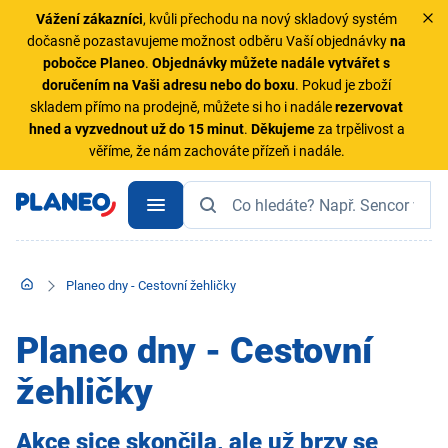
Vážení zákazníci
, kvůli přechodu na nový skladový systém
dočasně pozastavujeme možnost odběru Vaší objednávky
na
pobočce Planeo
.
Objednávky
můžete nadále vytvářet s
doručením na Vaši adresu nebo do boxu
. Pokud je zboží
skladem přímo na prodejně, můžete si ho i nadále
rezervovat
hned a vyzvednout už do 15 minut
.
Děkujeme
za trpělivost a
věříme, že nám zachováte přízeň i nadále.
Planeo dny - Cestovní žehličky
Planeo dny - Cestovní
žehličky
Akce sice skončila, ale už brzy se