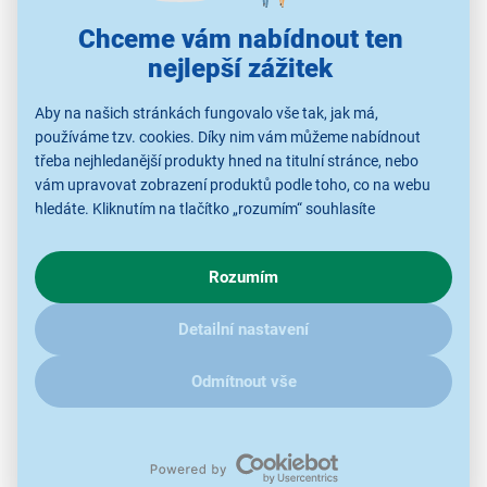
Řazení: Dle doporučení
Chceme vám nabídnout ten
nejlepší zážitek
Aby na našich stránkách fungovalo vše tak, jak má,
Použité obrázky jsou pouze ilustrativní a technické specifikace se
používáme tzv. cookies. Díky nim vám můžeme nabídnout
mohou v průběhu času změnit bez předchozího upozornění.
třeba nejhledanější produkty hned na titulní stránce, nebo
vám upravovat zobrazení produktů podle toho, co na webu
hledáte. Kliknutím na tlačítko „rozumím“ souhlasíte
s využíváním cookies pro analytické účely a předáním údajů o
chování na webu pro zobrazení cílených reklam. Pokud vás
Rozumím
zajímají detaily, jak u nás s cookies a dalšími údaji pracujeme,
klikněte
sem
.
Detailní nastavení
Odmítnout vše