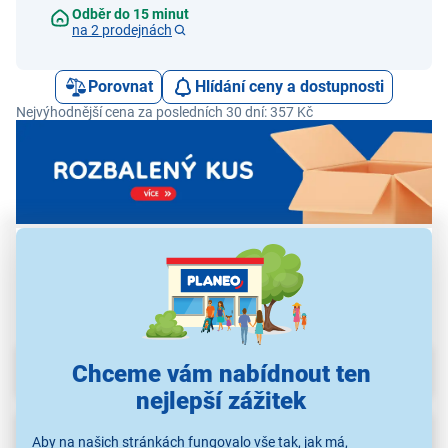
Odběr do 15 minut
na 2 prodejnách
Porovnat
Hlídání ceny a dostupnosti
Nejvýhodnější cena za posledních 30 dní: 357 Kč
Parametry
Chceme vám nabídnout ten
nejlepší zážitek
Recenze
(1)
Aby na našich stránkách fungovalo vše tak, jak má,