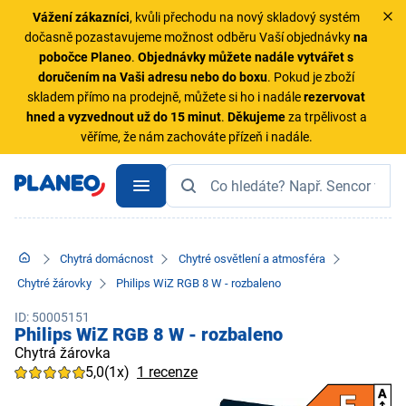
Vážení zákazníci
, kvůli přechodu na nový skladový systém
dočasně pozastavujeme možnost odběru Vaší objednávky
na
pobočce Planeo
.
Objednávky
můžete nadále vytvářet s
doručením na Vaši adresu nebo do boxu
. Pokud je zboží
skladem přímo na prodejně, můžete si ho i nadále
rezervovat
hned a vyzvednout už do 15 minut
.
Děkujeme
za trpělivost a
věříme, že nám zachováte přízeň i nadále.
Chytrá domácnost
Chytré osvětlení a atmosféra
Chytré žárovky
Philips WiZ RGB 8 W - rozbaleno
ID: 50005151
Philips WiZ RGB 8 W - rozbaleno
Chytrá žárovka
5,0
(1x)
1 recenze