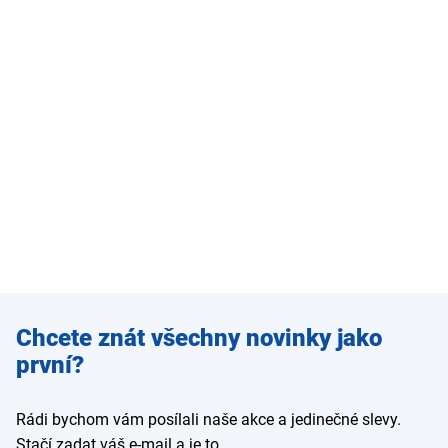
Zadejte
Chcete znát všechny novinky jako
e-mail
první?
Rádi bychom vám posílali naše akce a jedinečné slevy.
Stačí zadat váš e-mail a je to.