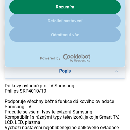
chování na webu pro zobrazení cílených reklam. Pokud vás
Rozumím
zajímají detaily, jak u nás s cookies a dalšími údaji pracujeme,
Parametry
klikněte
sem
.
Detailní nastavení
Recenze
Odmítnout vše
Ke stažení
Popis
Dálkový ovladač pro TV Samsung
Philips SRP4010/10
Podporuje všechny běžné funkce dálkového ovladače
Samsung TV
Pracujte se všemi typy televizorů Samsung
Kompatibilní s různými typy televizorů, jako je Smart TV,
LCD, LED, plazma
Výchozí nastavení nejoblíbenějšího dálkového ovladače