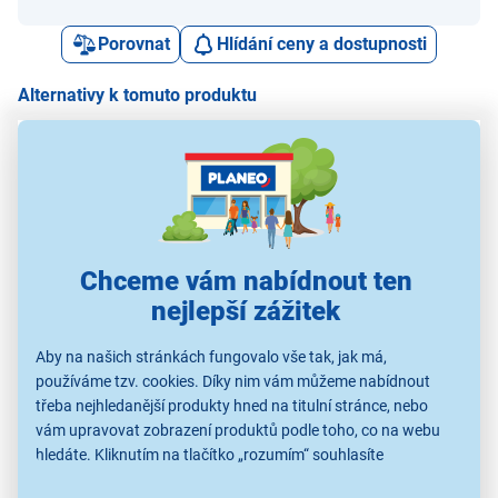
Porovnat
Hlídání ceny a dostupnosti
Alternativy k tomuto produktu
Meliconi 808047 TLC
Meliconi 808041 TLC
Philips SRP4030/10
EVO 9 DO Hisense
EVO 1 DO Samsung
EAS
Chceme vám nabídnout ten
359 Kč
nejlepší zážitek
399 Kč
399 Kč
Aby na našich stránkách fungovalo vše tak, jak má,
používáme tzv. cookies. Díky nim vám můžeme nabídnout
Dálkové ovladače
Dálkové ovladače
Dálkové ovladače
D
třeba nejhledanější produkty hned na titulní stránce, nebo
vám upravovat zobrazení produktů podle toho, co na webu
hledáte. Kliknutím na tlačítko „rozumím“ souhlasíte
s využíváním cookies pro analytické účely a předáním údajů o