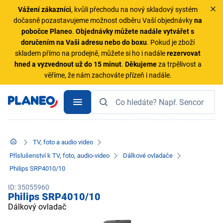
Vážení zákazníci
, kvůli přechodu na nový skladový systém
dočasně pozastavujeme možnost odběru Vaší objednávky
na
pobočce Planeo
.
Objednávky
můžete nadále vytvářet s
doručením na Vaši adresu nebo do boxu
. Pokud je zboží
skladem přímo na prodejně, můžete si ho i nadále
rezervovat
hned a vyzvednout už do 15 minut
.
Děkujeme
za trpělivost a
věříme, že nám zachováte přízeň i nadále.
TV, foto a audio video
Příslušenství k TV, foto, audio-video
Dálkové ovladače
Philips SRP4010/10
ID: 35055960
Philips SRP4010/10
Dálkový ovladač