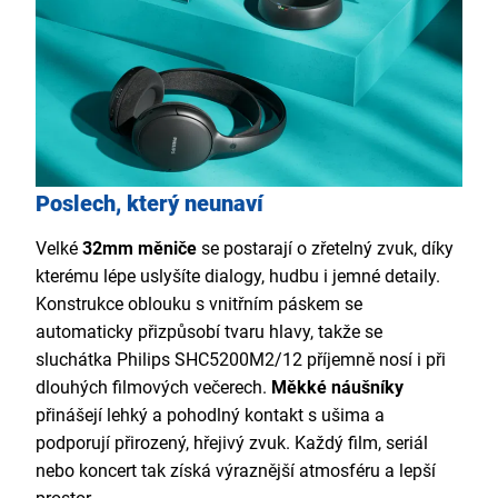
Poslech, který neunaví
Velké
32mm měniče
se postarají o zřetelný zvuk, díky
kterému lépe uslyšíte dialogy, hudbu i jemné detaily.
Konstrukce oblouku s vnitřním páskem se
automaticky přizpůsobí tvaru hlavy, takže se
sluchátka Philips SHC5200M2/12 příjemně nosí i při
dlouhých filmových večerech.
Měkké náušníky
přinášejí lehký a pohodlný kontakt s ušima a
podporují přirozený, hřejivý zvuk. Každý film, seriál
nebo koncert tak získá výraznější atmosféru a lepší