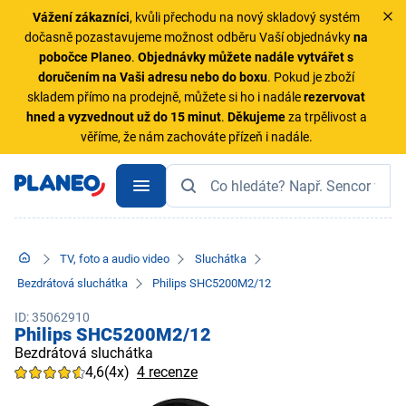
Vážení zákazníci
, kvůli přechodu na nový skladový systém
dočasně pozastavujeme možnost odběru Vaší objednávky
na
pobočce Planeo
.
Objednávky
můžete nadále vytvářet s
doručením na Vaši adresu nebo do boxu
. Pokud je zboží
skladem přímo na prodejně, můžete si ho i nadále
rezervovat
hned a vyzvednout už do 15 minut
.
Děkujeme
za trpělivost a
věříme, že nám zachováte přízeň i nadále.
TV, foto a audio video
Sluchátka
Bezdrátová sluchátka
Philips SHC5200M2/12
ID: 35062910
Philips SHC5200M2/12
Bezdrátová sluchátka
4,6
(4x)
4 recenze