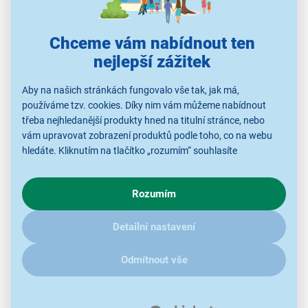
digitální připojení 2,4 GHz
dosah až 30 m
Chceme vám nabídnout ten
základní jednotka pro připojení a nabíjení
nejlepší zážitek
velké 32mm měniče
měkké náušníky
Aby na našich stránkách fungovalo vše tak, jak má,
až 30 hod přehrávání
používáme tzv. cookies. Díky nim vám můžeme nabídnout
třeba nejhledanější produkty hned na titulní stránce, nebo
rychlé 15min nabíjení
vám upravovat zobrazení produktů podle toho, co na webu
z recyklovaných plastů
hledáte. Kliknutím na tlačítko „rozumím“ souhlasíte
s využíváním cookies pro analytické účely a předáním údajů o
chování na webu pro zobrazení cílených reklam. Pokud vás
Rozumím
zajímají detaily, jak u nás s cookies a dalšími údaji pracujeme,
klikněte
sem
.
Detailní nastavení
Odmítnout vše