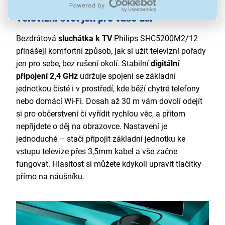
Televizní svět jen pro vaše uši
Bezdrátová
sluchátka k TV
Philips SHC5200M2/12
přinášejí komfortní způsob, jak si užít televizní pořady
jen pro sebe, bez rušení okolí. Stabilní
digitální
připojení 2,4 GHz
udržuje spojení se základní
jednotkou čisté i v prostředí, kde běží chytré telefony
nebo domácí Wi-Fi. Dosah až 30 m vám dovolí odejít
si pro občerstvení či vyřídit rychlou věc, a přitom
nepřijdete o děj na obrazovce. Nastavení je
jednoduché – stačí připojit základní jednotku ke
vstupu televize přes 3,5mm kabel a vše začne
fungovat. Hlasitost si můžete kdykoli upravit tlačítky
přímo na náušníku.