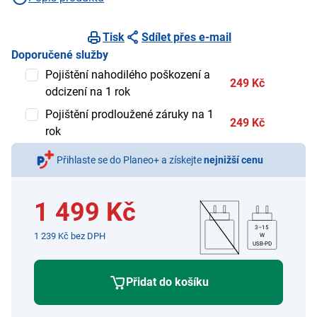
Tisk
Sdílet přes e-mail
Doporučené služby
Pojištění nahodilého poškození a
249 Kč
odcizení na 1 rok
Pojištění prodloužené záruky na 1
249 Kč
rok
Přihlaste se do Planeo+ a získejte
nejnižší cenu
1 499 Kč
3–15
1 239 Kč bez DPH
W
USB-PD
Přidat do košíku