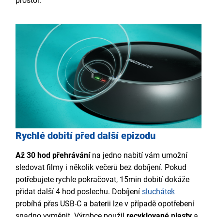
prostor.
Rychlé dobití před další epizodu
Až 30 hod přehrávání
na jedno nabití vám umožní
sledovat filmy i několik večerů bez dobíjení. Pokud
potřebujete rychle pokračovat, 15min dobití dokáže
přidat další 4 hod poslechu. Dobíjení
sluchátek
probíhá přes USB-C a baterii lze v případě opotřebení
snadno vyměnit. Výrobce použil
recyklované plasty
a