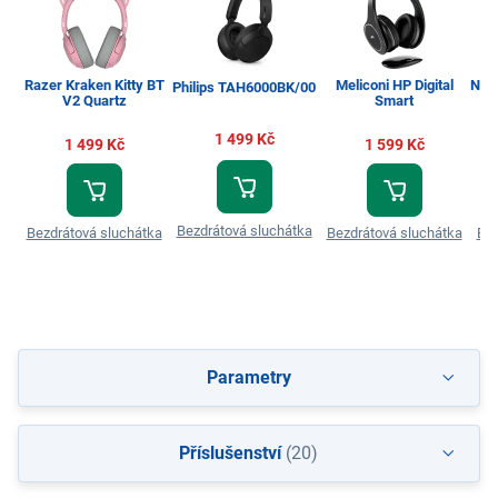
Razer Kraken Kitty BT
Meliconi HP Digital
Nac
Philips TAH6000BK/00
V2 Quartz
Smart
1 499 Kč
1 499 Kč
1 599 Kč
Bezdrátová sluchátka
Bezdrátová sluchátka
Bezdrátová sluchátka
Bez
Parametry
Příslušenství
(20)