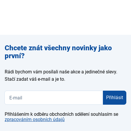
Zadejte
Chcete znát všechny novinky jako
e-mail
první?
Rádi bychom vám posílali naše akce a jedinečné slevy.
Stačí zadat váš e-mail a je to.
Přihlásit
Přihlášením k odběru obchodních sdělení souhlasím se
zpracováním osobních údajů