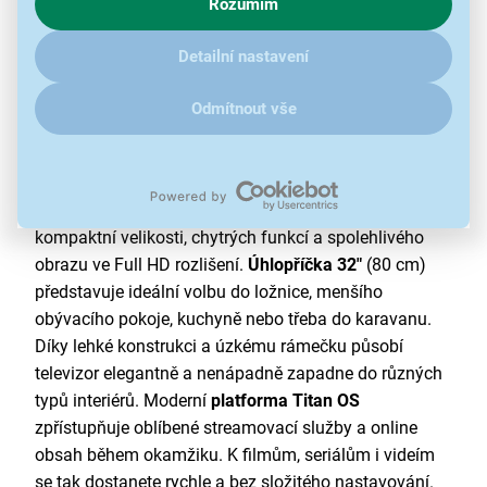
Rozumím
zajímají detaily, jak u nás s cookies a dalšími údaji pracujeme,
klikněte
sem
.
Detailní nastavení
Odmítnout vše
Kompaktní televize s moderní výbavou
Televize
Philips 32PFS6050/12 přináší kombinaci
kompaktní velikosti, chytrých funkcí a spolehlivého
obrazu ve Full HD rozlišení.
Úhlopříčka 32"
(80 cm)
představuje ideální volbu do ložnice, menšího
obývacího pokoje, kuchyně nebo třeba do karavanu.
Díky lehké konstrukci a úzkému rámečku působí
televizor elegantně a nenápadně zapadne do různých
typů interiérů. Moderní
platforma Titan OS
zpřístupňuje oblíbené streamovací služby a online
obsah během okamžiku. K filmům, seriálům i videím
se tak dostanete rychle a bez složitého nastavování.