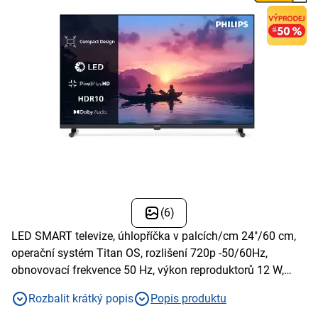
(6)
LED SMART televize, úhlopříčka v palcích/cm 24"/60 cm,
operační systém Titan OS, rozlišení 720p -50/60Hz,
obnovovací frekvence 50 Hz, výkon reproduktorů 12 W,
USB 2×, HDMI/USB, Wi-fi integrovaná, energetická třída E,
Rozbalit krátký popis
Popis produktu
Eko senzor