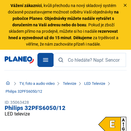
Vážení zákazníci
, kvůli přechodu na nový skladový systém
dočasně pozastavujeme možnost odběru Vaší objednávky
na
pobočce Planeo
.
Objednávky
můžete nadále vytvářet s
doručením na Vaši adresu nebo do boxu
. Pokud je zboží
skladem přímo na prodejně, můžete si ho i nadále
rezervovat
hned a vyzvednout už do 15 minut
.
Děkujeme
za trpělivost a
věříme, že nám zachováte přízeň i nadále.
TV, foto a audio video
Televize
LED Televize
Philips 32PFS6050/12
ID: 35063428
Philips 32PFS6050/12
LED televize