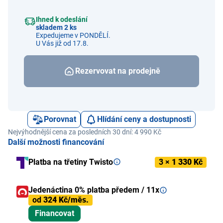
Ihned k odeslání
skladem 2 ks
Expedujeme v PONDĚLÍ.
U Vás již od 17.8.
Rezervovat na prodejně
Porovnat
Hlídání ceny a dostupnosti
Nejvýhodnější cena za posledních 30 dní: 4 990 Kč
Další možnosti financování
Platba na třetiny Twisto
3 ×
1 330 Kč
Jedenáctina 0% platba předem / 11x
od
324 Kč/měs.
Financovat