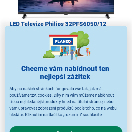
LED Televize Philips 32PFS6050/12
úhlopříčka 32" (80 cm)
LED panel s rozlišením 1920 × 1080 px
platforma Titan OS
technologie Pixel Plus HD
podpora formátů HDR10 a HLG
Chceme vám nabídnout ten
zvukový systém s výkonem 2 × 6 W
nejlepší zážitek
podpora HDMI ARC
integrace standardu Matter Smart Home
Aby na našich stránkách fungovalo vše tak, jak má,
kompatibilita s hlasovými asistenty
používáme tzv. cookies. Díky nim vám můžeme nabídnout
třeba nejhledanější produkty hned na titulní stránce, nebo
vám upravovat zobrazení produktů podle toho, co na webu
hledáte. Kliknutím na tlačítko „rozumím“ souhlasíte
s využíváním cookies pro analytické účely a předáním údajů o
chování na webu pro zobrazení cílených reklam. Pokud vás