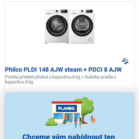
Philco PLDI 148 AJW steam + PDCI 8 AJW
Pračka předem plněná s kapacitou 8 kg + Sušička prádla s
kapacitou 8 kg
Ihned k odeslání
Skladem více než 5 ks.
U Vás již od 14.8.
18 990 Kč
Chceme vám nabídnout ten