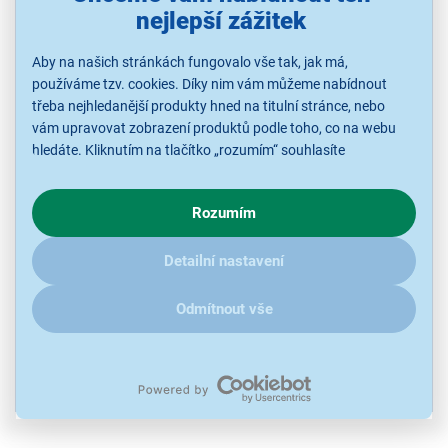
nejlepší zážitek
Aby na našich stránkách fungovalo vše tak, jak má,
používáme tzv. cookies. Díky nim vám můžeme nabídnout
třeba nejhledanější produkty hned na titulní stránce, nebo
vám upravovat zobrazení produktů podle toho, co na webu
hledáte. Kliknutím na tlačítko „rozumím“ souhlasíte
s využíváním cookies pro analytické účely a předáním údajů o
chování na webu pro zobrazení cílených reklam. Pokud vás
Philco PLDI 149 AJW steam + PDCI 9 AJW
Rozumím
zajímají detaily, jak u nás s cookies a dalšími údaji pracujeme,
Set pračka a sušička, PLDI 149 AJW steam + PDCI 9 AJW
klikněte
sem
.
Detailní nastavení
Ihned k odeslání
Skladem více než 5 ks.
U Vás již od 14.8.
Odmítnout vše
17 990 Kč