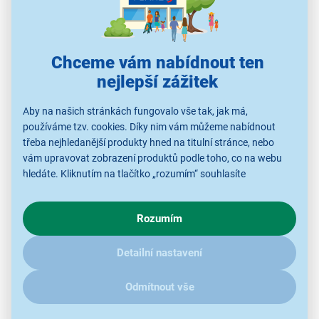
Chceme vám nabídnout ten
nejlepší zážitek
Panasonic – Eneloop KJ51MCC40E 4× AA
Aby na našich stránkách fungovalo vše tak, jak má,
ENELOOP
používáme tzv. cookies. Díky nim vám můžeme nabídnout
třeba nejhledanější produkty hned na titulní stránce, nebo
nabíječka AA/AAA baterií
vám upravovat zobrazení produktů podle toho, co na webu
nabíjí 2–4 baterie v páru
hledáte. Kliknutím na tlačítko „rozumím“ souhlasíte
časovač
s využíváním cookies pro analytické účely a předáním údajů o
celosvětové použití (100–240 V)
chování na webu pro zobrazení cílených reklam. Pokud vás
4 ks AA baterií v balení
Rozumím
zajímají detaily, jak u nás s cookies a dalšími údaji pracujeme,
2 000 mAh
klikněte
sem
.
Detailní nastavení
Odmítnout vše