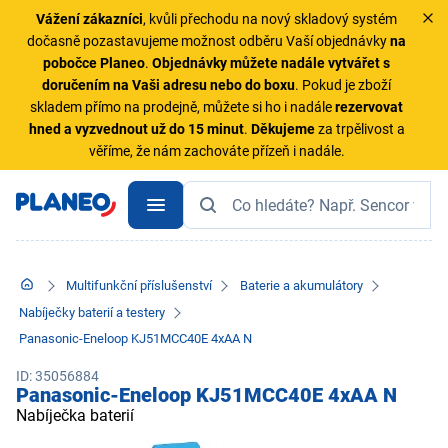
Vážení zákazníci
, kvůli přechodu na nový skladový systém
dočasně pozastavujeme možnost odběru Vaší objednávky
na
pobočce Planeo
.
Objednávky
můžete nadále vytvářet s
doručením na Vaši adresu nebo do boxu
. Pokud je zboží
skladem přímo na prodejně, můžete si ho i nadále
rezervovat
hned a vyzvednout už do 15 minut
.
Děkujeme
za trpělivost a
věříme, že nám zachováte přízeň i nadále.
Multifunkční příslušenství
Baterie a akumulátory
Nabíječky baterií a testery
Panasonic-Eneloop KJ51MCC40E 4xAA N
ID: 35056884
Panasonic-Eneloop KJ51MCC40E 4xAA N
Nabíječka baterií