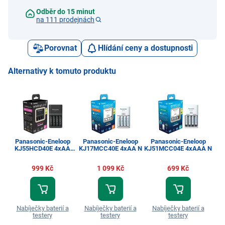
Odběr do 15 minut
na 111 prodejnách
Porovnat
Hlídání ceny a dostupnosti
Alternativy k tomuto produktu
Panasonic-Eneloop
Panasonic-Eneloop
Panasonic-Eneloop
Pa
KJ55HCD40E 4xAA
KJ17MCC40E 4xAA N
KJ51MCC04E 4xAAA N
PRO N
999 Kč
1 099 Kč
699 Kč
Nabíječky baterií a
Nabíječky baterií a
Nabíječky baterií a
N
testery
testery
testery