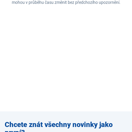
mohou v průběhu času změnit bez předchozího upozornění.
Zadejte
Chcete znát všechny novinky jako
e-mail