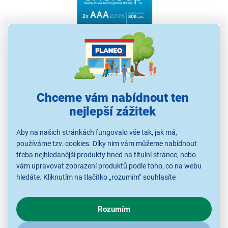
Panasonic – Eneloop HR03 AAA
4MCCE/2BE ENELOOP
Chceme vám nabídnout ten
nejlepší zážitek
dobíjecí baterie AAA/Micro
2 ks v balení
Aby na našich stránkách fungovalo vše tak, jak má,
až 2 100 dobíjecích cyklů
používáme tzv. cookies. Díky nim vám můžeme nabídnout
nabíjení pomocí Ni-MH nabíječky
třeba nejhledanější produkty hned na titulní stránce, nebo
kapacita 800 mAh
vám upravovat zobrazení produktů podle toho, co na webu
hledáte. Kliknutím na tlačítko „rozumím“ souhlasíte
s využíváním cookies pro analytické účely a předáním údajů o
chování na webu pro zobrazení cílených reklam. Pokud vás
Rozumím
zajímají detaily, jak u nás s cookies a dalšími údaji pracujeme,
klikněte
sem
.