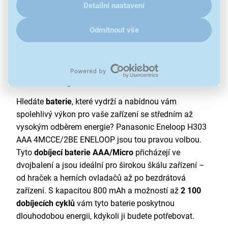
Detailní nastavení
Odmítnout vše
Velká energie v mikro balení
Hledáte
baterie
, které vydrží a nabídnou vám
spolehlivý výkon pro vaše zařízení se středním až
vysokým odběrem energie? Panasonic Eneloop H303
AAA 4MCCE/2BE ENELOOP jsou tou pravou volbou.
Tyto
dobíjecí baterie AAA/Micro
přicházejí ve
dvojbalení a jsou ideální pro širokou škálu zařízení –
od hraček a herních ovladačů až po bezdrátová
zařízení. S kapacitou 800 mAh a možností až
2 100
dobíjecích cyklů
vám tyto baterie poskytnou
dlouhodobou energii, kdykoli ji budete potřebovat.