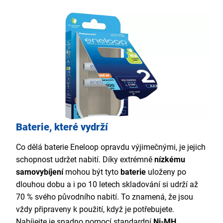
Baterie, které vydrží
Co dělá baterie Eneloop opravdu výjimečnými, je jejich
schopnost udržet nabití. Díky extrémně
nízkému
samovybíjení
mohou být tyto
baterie
uloženy po
dlouhou dobu a i po 10 letech skladování si udrží až
70 % svého původního nabití. To znamená, že jsou
vždy připraveny k použití, když je potřebujete.
Nabíjejte je snadno pomocí standardní
Ni-MH