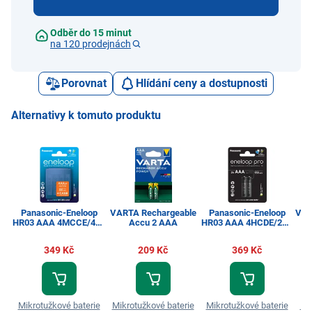
Odběr do 15 minut
na 120 prodejnách
Porovnat
Hlídání ceny a dostupnosti
Alternativy k tomuto produktu
Panasonic-Eneloop
VARTA Rechargeable
Panasonic-Eneloop
VAR
HR03 AAA 4MCCE/4BE
Accu 2 AAA
HR03 AAA 4HCDE/2BE
CASE N
PRO N
349 Kč
209 Kč
369 Kč
Mikrotužkové baterie
Mikrotužkové baterie
Mikrotužkové baterie
Mi