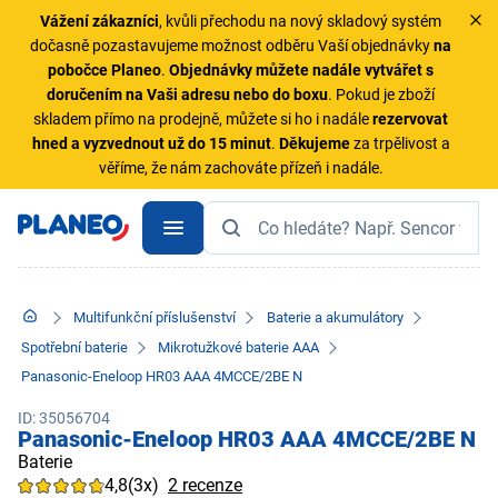
Vážení zákazníci
, kvůli přechodu na nový skladový systém
dočasně pozastavujeme možnost odběru Vaší objednávky
na
pobočce Planeo
.
Objednávky
můžete nadále vytvářet s
doručením na Vaši adresu nebo do boxu
. Pokud je zboží
skladem přímo na prodejně, můžete si ho i nadále
rezervovat
hned a vyzvednout už do 15 minut
.
Děkujeme
za trpělivost a
věříme, že nám zachováte přízeň i nadále.
Multifunkční příslušenství
Baterie a akumulátory
Spotřební baterie
Mikrotužkové baterie AAA
Panasonic-Eneloop HR03 AAA 4MCCE/2BE N
ID: 35056704
Panasonic-Eneloop HR03 AAA 4MCCE/2BE N
Baterie
4,8
(3x)
2 recenze