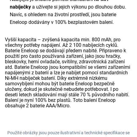
nabíječky
a užívejte si jejich výkonu po dlouhou dobu.
Navíc, s ohledem na životní prostředí, jsou baterie
Eneloop dodávány v 100% bezplastovém balení.
Vyšší kapacita – zvýšená kapacita min. 800 mAh, pro
všechny potřeby napájení. Až 2 100 nabíjecích cyklů.
Baterie Eneloop se dodávají předem nabité. Připraveno k
použití pro často používaná zařízení, jako jsou hračky,
bleskovky, herní ovladače, svítilny, zdravotnická zařízení
atd. Baterie Eneloop jsou kompatibilní se všemi zařízeními
napájenými z baterií a lze je nabíjet pomocí standardních
Ni-MH nabíječek baterií. Díky extrémně nízkému
samovybíjení mohou být baterie Eneloop bezpečně
uloženy, dokud je skutečně nebudete potřebovat. I po
deseti letech skladování mají stále 70 % původního nabití.
Balení je nyní 100% bez plastů. Toto balení Eneloop
obsahuje 2 baterie AAA/Micro.
Použité obrázky jsou pouze ilustrativní a technické specifikace se