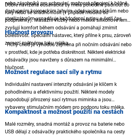
nebo zásobníků pro uchování, možnost připojení k běžně
Dobře navržená odsávačka by měla pohodlně padnout do
dostupným kojeneckým lahvím, odsávacím sáčkům nebo
ruky nebo se snadno nosit (v případě modelů do
sterilizátorům usnadňuje každodenní rutinu a šetří čas.
podprsenky). Masážní vložky nebo měkké silikonové lemy
zvyšují komfort během odsávání a pomáhají zmírnit
Hlučnost provozu
bolestivost. Speciální nástavec, který přilne k prsu, zároveň
zamezí zpětnému toku mléka.
Tichý chod je výhodou zejména při nočním odsávání nebo
v prostředí, kde je potřeba diskrétnost. Některé elektrické
odsávačky jsou navrženy s důrazem na minimální
hlučnost.
Možnost regulace sací síly a rytmu
Individuální nastavení intenzity odsávání je klíčem k
pohodlnému a efektivnímu použití. Některé modely
napodobují přirozený sací rytmus miminka a jsou
vybaveny stimulačním módem pro podporu toku mléka.
Kompaktnost a možnost použití na cestách
Malé rozměry, snadná montáž a provoz na baterie nebo
USB dělají z odsávačky praktického společníka na cesty