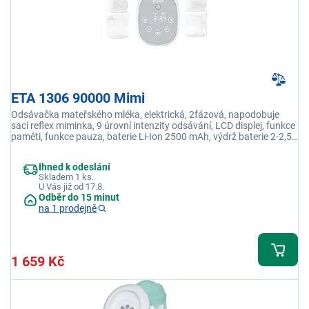
ETA 1306 90000 Mimi
Odsávačka mateřského mléka, elektrická, 2fázová, napodobuje
sací reflex miminka, 9 úrovní intenzity odsávání, LCD displej, funkce
paměti, funkce pauza, baterie Li-Ion 2500 mAh, výdrž baterie 2-2,5
h, nabíjení přes USB kabel
Ihned k odeslání
Skladem 1 ks.
U Vás již od 17.8.
Odběr do 15 minut
na 1 prodejně
1 659 Kč