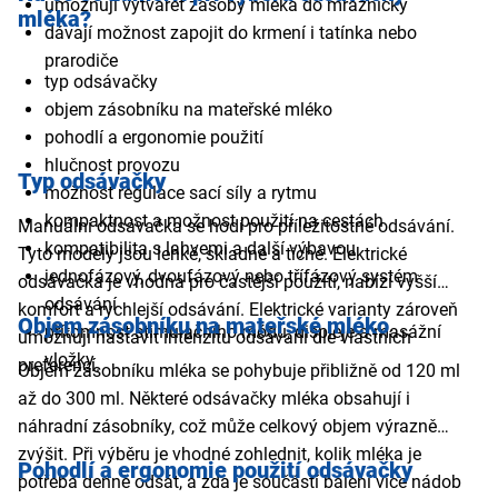
umožňují vytvářet zásoby mléka do mrazničky
mléka?
dávají možnost zapojit do krmení i tatínka nebo
prarodiče
typ odsávačky
objem zásobníku na mateřské mléko
pohodlí a ergonomie použití
hlučnost provozu
Typ odsávačky
možnost regulace sací síly a rytmu
kompaktnost a možnost použití na cestách
Manuální odsávačka se hodí pro příležitostné odsávání.
kompatibilita s lahvemi a další výbavou
Tyto modely jsou lehké, skladné a tiché. Elektrické
jednofázový, dvoufázový nebo třífázový systém
odsávačka je vhodná pro častější použití, nabízí vyšší
odsávání
komfort a rychlejší odsávání. Elektrické varianty zároveň
Objem zásobníku na mateřské mléko
přítomnost stimulačního módu, displeje a masážní
umožňují nastavit intenzitu odsávání dle vlastních
vložky
preferencí.
Objem zásobníku mléka se pohybuje přibližně od 120 ml
až do 300 ml. Některé odsávačky mléka obsahují i
náhradní zásobníky, což může celkový objem výrazně
zvýšit. Při výběru je vhodné zohlednit, kolik mléka je
Pohodlí a ergonomie použití odsávačky
potřeba denně odsát, a zda je součástí balení více nádob