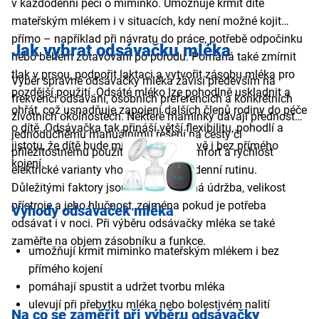
v každodenní péči o miminko. Umožňuje krmit dítě
mateřským mlékem i v situacích, kdy není možné kojit
přímo – například při návratu do práce, potřebě odpočinku
Jak vybrat odsávačku mléka
nebo během zotavování po porodu. Pomáhá také zmírnit
tlak v prsou, podpořit laktaci a vytvořit zásobu mléka pro
Výběr správné odsávačky mléka závisí především na
pozdější použití. Odsáté mléko lze pohodlně uskladnit a
frekvenci odsávání, osobních preferencích a konkrétních
ohřát, což usnadňuje zapojení dalších členů rodiny do péče
životních okolnostech. Některé maminky dávají přednost
o dítě. Odsávačka tak přináší větší flexibilitu, pohodlí a
jednoduchému manuálnímu řešení na cesty či
jistotu, že dítě bude mít přístup k výživě i bez přímého
příležitostnému použití, jiné ocení komfort a rychlost
kojení.
elektrické varianty vhodné pro každodenní rutinu.
Důležitými faktory jsou rovněž snadná údržba, velikost
přístroje a jeho hlučnost, zejména pokud je potřeba
Výhody odsávaček mléka
odsávat i v noci. Při výběru odsávačky mléka se také
zaměřte na objem zásobníku a funkce.
umožňují krmit miminko mateřským mlékem i bez
přímého kojení
pomáhají spustit a udržet tvorbu mléka
ulevují při přebytku mléka nebo bolestivém nalití
Na co se zaměřit při výběru odsávačky