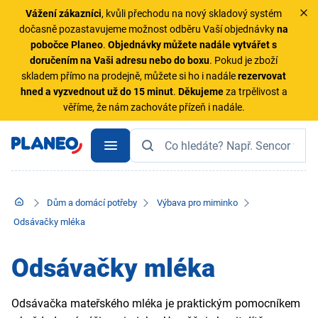
Vážení zákazníci
, kvůli přechodu na nový skladový systém
dočasně pozastavujeme možnost odběru Vaší objednávky
na
pobočce Planeo
.
Objednávky
můžete nadále vytvářet s
doručením na Vaši adresu nebo do boxu
. Pokud je zboží
skladem přímo na prodejně, můžete si ho i nadále
rezervovat
hned a vyzvednout už do 15 minut
.
Děkujeme
za trpělivost a
věříme, že nám zachováte přízeň i nadále.
Dům a domácí potřeby
Výbava pro miminko
Odsávačky mléka
Odsávačky mléka
Odsávačka mateřského mléka je praktickým pomocníkem