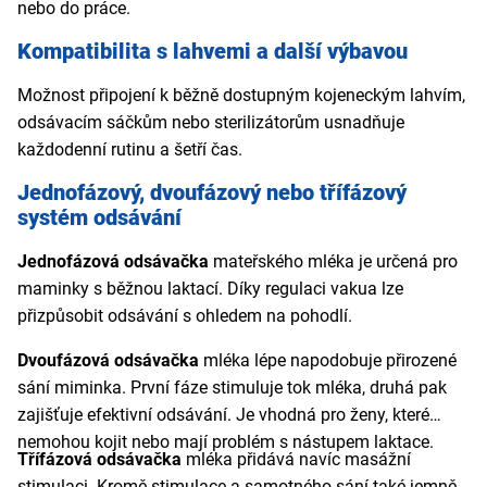
nebo do práce.
Kompatibilita s lahvemi a další výbavou
Možnost připojení k běžně dostupným kojeneckým lahvím,
odsávacím sáčkům nebo sterilizátorům usnadňuje
každodenní rutinu a šetří čas.
Jednofázový, dvoufázový nebo třífázový
systém odsávání
Jednofázová odsávačka
mateřského mléka je určená pro
maminky s běžnou laktací. Díky regulaci vakua lze
přizpůsobit odsávání s ohledem na pohodlí.
Dvoufázová odsávačka
mléka lépe napodobuje přirozené
sání miminka. První fáze stimuluje tok mléka, druhá pak
zajišťuje efektivní odsávání. Je vhodná pro ženy, které
nemohou kojit nebo mají problém s nástupem laktace.
Třífázová odsávačka
mléka přidává navíc masážní
stimulaci. Kromě stimulace a samotného sání také jemně