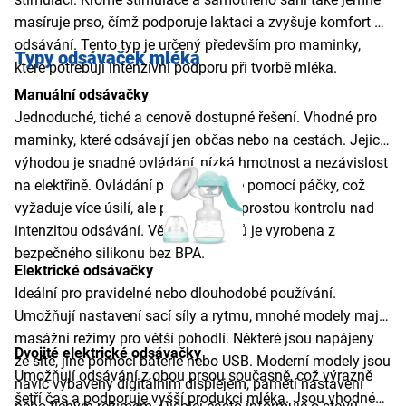
masíruje prso, čímž podporuje laktaci a zvyšuje komfort při
odsávání. Tento typ je určený především pro maminky,
Typy odsávaček mléka
které potřebují intenzivní podporu při tvorbě mléka.
Manuální odsávačky
Jednoduché, tiché a cenově dostupné řešení. Vhodné pro
maminky, které odsávají jen občas nebo na cestách. Jejich
výhodou je snadné ovládání, nízká hmotnost a nezávislost
na elektřině. Ovládání probíhá ručně pomocí páčky, což
vyžaduje více úsilí, ale poskytuje naprostou kontrolu nad
intenzitou odsávání. Většina modelů je vyrobena z
bezpečného silikonu bez BPA.
Elektrické odsávačky
Ideální pro pravidelné nebo dlouhodobé používání.
Umožňují nastavení sací síly a rytmu, mnohé modely mají i
masážní režimy pro větší pohodlí. Některé jsou napájeny
Dvojité elektrické odsávačky
ze sítě, jiné pomocí baterie nebo USB. Moderní modely jsou
Umožňují odsávání z obou prsou současně, což výrazně
navíc vybaveny digitálním displejem, pamětí nastavení
šetří čas a podporuje vyšší produkci mléka. Jsou vhodné