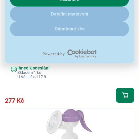
klikněte
sem
.
Detailní nastavení
Odmítnout vše
4,3
3x
Bayby BBP 1110
2fázová odsávačka s 3 režimy a 9 úrovněmi. Ergonomický tvar,
silikonový nástavec, snadné ovládání. Objem 180 ml. Bez BPA, mýtí
se v myčce. USB nabíjení, kompaktní design, tichý motor.
Ihned k odeslání
Skladem 1 ks.
U Vás již od 17.8.
277 Kč