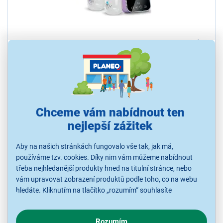
5,0
1x
Bayby BBP 1121D
Dvojitá 2fázová odsávačka s 3 režimy a 9 úrovněmi. LCD displej s
mikročipem, paměťovou funkcí a odpočtem. Objem 180 ml, USB
nabíjení, tichý motor. Ergonomická, bez BPA, vhodná do myčky.
Ihned k odeslání
Chceme vám nabídnout ten
Skladem více než 5 ks.
U Vás již od 17.8.
nejlepší zážitek
Aby na našich stránkách fungovalo vše tak, jak má,
používáme tzv. cookies. Díky nim vám můžeme nabídnout
477 Kč
třeba nejhledanější produkty hned na titulní stránce, nebo
vám upravovat zobrazení produktů podle toho, co na webu
hledáte. Kliknutím na tlačítko „rozumím“ souhlasíte
s využíváním cookies pro analytické účely a předáním údajů o
chování na webu pro zobrazení cílených reklam. Pokud vás
Rozumím
zajímají detaily, jak u nás s cookies a dalšími údaji pracujeme,