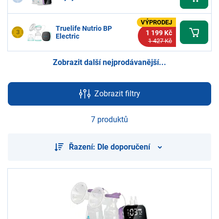
pro miminko
a dopřejte sobě i miminku to nejlepší.
VÝPRODEJ
Truelife Nutrio BP
3
1 199 Kč
Electric
1 427 Kč
Zobrazit další nejprodávanější...
Zobrazit filtry
7 produktů
Řazení: Dle doporučení