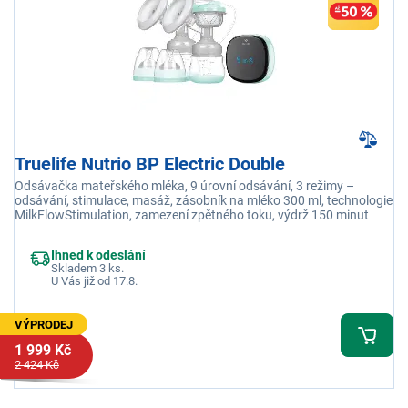
Truelife Nutrio BP Electric Double
Odsávačka mateřského mléka, 9 úrovní odsávání, 3 režimy –
odsávání, stimulace, masáž, zásobník na mléko 300 ml, technologie
MilkFlowStimulation, zamezení zpětného toku, výdrž 150 minut
Ihned k odeslání
Skladem 3 ks.
U Vás již od 17.8.
VÝPRODEJ
1 999 Kč
2 424 Kč