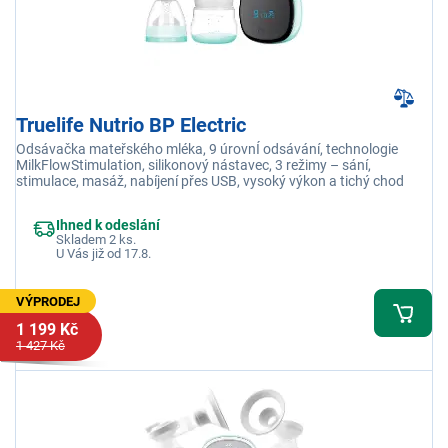
Truelife Nutrio BP Electric
Odsávačka mateřského mléka, 9 úrovnÍ odsávání, technologie
MilkFlowStimulation, silikonový nástavec, 3 režimy – sání,
stimulace, masáž, nabíjení přes USB, vysoký výkon a tichý chod
Ihned k odeslání
Skladem 2 ks.
U Vás již od 17.8.
VÝPRODEJ
1 199 Kč
1 427 Kč