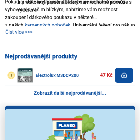
Pokud si stále nejste jistí, jaké zboží je nejlepší nebo by
a proškolený personál, který vám ochotně pomůže s
vyhovovalo vašim blízkým, nabízíme vám možnost
výběrem.
zakoupení dárkového poukazu v některé
z našich
kamenných poboček
. Univerzální řešení pro nákup
Číst více >>>
v kategorii:
Odmašťovací přípravky
– různé hodnoty
poukazů a platnost 1 rok od zakoupení vás rozhodně
potěší.
Nejprodávanější produkty
47 Kč
1
Electrolux M3DCP200
Zobrazit další nejprodávanější...
Zobrazit filtry
1 produkt