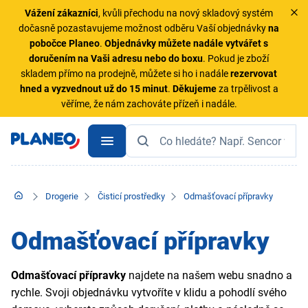
Vážení zákazníci
, kvůli přechodu na nový skladový systém
dočasně pozastavujeme možnost odběru Vaší objednávky
na
pobočce Planeo
.
Objednávky
můžete nadále vytvářet s
doručením na Vaši adresu nebo do boxu
. Pokud je zboží
skladem přímo na prodejně, můžete si ho i nadále
rezervovat
hned a vyzvednout už do 15 minut
.
Děkujeme
za trpělivost a
věříme, že nám zachováte přízeň i nadále.
Drogerie
Čisticí prostředky
Odmašťovací přípravky
Odmašťovací přípravky
Odmašťovací přípravky
najdete na našem webu snadno a
rychle. Svoji objednávku vytvoříte v klidu a pohodlí svého