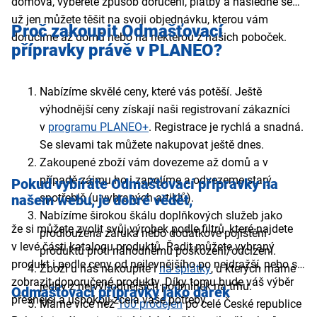
domova, vyberete způsob doručení, platby a následně se
už jen můžete těšit na svoji objednávku, kterou vám
Proč zakoupit Odmašťovací
doručíme až domů nebo na některou z našich poboček.
přípravky právě v PLANEO?
Nabízíme skvělé ceny, které vás potěší. Ještě
výhodnější ceny získají naši registrovaní zákazníci
v
programu PLANEO+
. Registrace je rychlá a snadná.
Se slevami tak můžete nakupovat ještě dnes.
Zakoupené zboží vám dovezeme až domů a v
případě zájmu ho i zapojíme a odvezeme starý
Pokud vybíráte Odmašťovací přípravky na
spotřebič (u vybraných artiklů).
našem webu, je dobré vědět,
Nabízíme širokou škálu doplňkových služeb jako
že si můžete zvolit svůj výrobek podle filtrů, které najdete
prodloužená záruka nebo dodatkové pojištění
v levé části katalogu produktů. Řadit můžete vybraný
produktů proti náhodnému poškození/odcizení.
produkt i podle ceny od nejlevnějšího po nejdražší, nebo si
Zboží u nás nakoupíte i
na splátky
, u kterých máme
zobrazit doporučené produkty. Díky tomu bude váš výběr
jedny z nejvýhodnějších podmínek na trhu.
Odmašťovací přípravky jako dárek
přesnější a uspokojí zcela vaše potřeby.
Máme více než
100 prodejen
po celé České republice