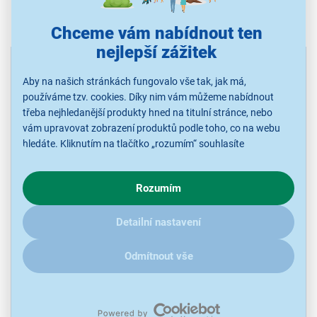
Řazení: Dle doporučení
Chceme vám nabídnout ten
nejlepší zážitek
VÝPRODEJ
Aby na našich stránkách fungovalo vše tak, jak má,
používáme tzv. cookies. Díky nim vám můžeme nabídnout
třeba nejhledanější produkty hned na titulní stránce, nebo
vám upravovat zobrazení produktů podle toho, co na webu
hledáte. Kliknutím na tlačítko „rozumím“ souhlasíte
s využíváním cookies pro analytické účely a předáním údajů o
chování na webu pro zobrazení cílených reklam. Pokud vás
Rozumím
zajímají detaily, jak u nás s cookies a dalšími údaji pracujeme,
Electrolux M3DCP200
klikněte
sem
.
Odmašťovač myček - Super clean
Detailní nastavení
Odběr do 15 minut
Odmítnout vše
na 1 prodejně