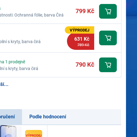
s
799 Kč
stnosti: Ochranná fólie, barva Čirá
VÝPRODEJ
631 Kč
ní s kryty, barva čirá
789 Kč
 na 1 prodejně
790 Kč
í s kryty, barva čirá
í...
oručení
Podle hodnocení