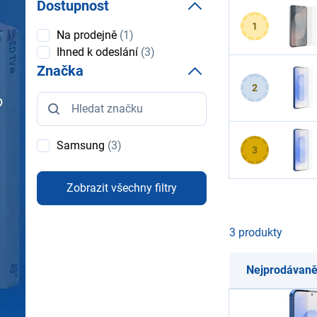
Dostupnost
1
Dostupnost
Na prodejně
(1)
Ihned k odeslání
(3)
Značka
2
Značka
Samsung
(3)
3
Zobrazit všechny filtry
3 produkty
Nejprodávaně