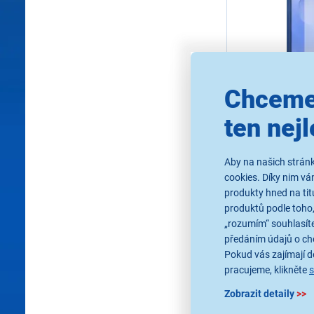
Chceme
ten nejl
Samsung Anti
Film Galaxy S
Lesklá ochranná fóli
Aby na našich stránk
Samsung Galaxy S25
cookies. Díky nim v
kryty, barva čirá
produkty hned na tit
produktů podle toho,
Ihned k odes
Skladem 1 ks.
„rozumím“ souhlasíte
U Vás již od 17
předáním údajů o ch
Odběr do 15 
Pokud vás zajímají de
na 1 prodejně
pracujeme, klikněte
Zobrazit detaily
>>
790 Kč