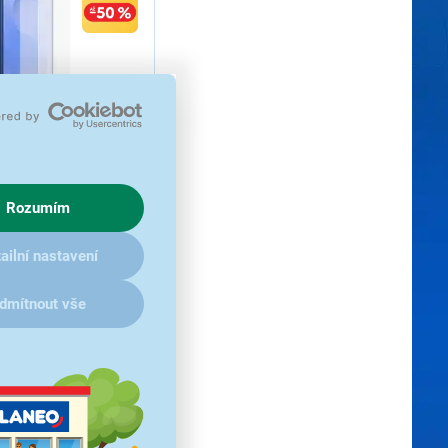
nti-Reflecting
xy S25+
Rozumím
á fólie na displej pro
y S25+, kompatibilní s
ailní nastavení
rá
dmítnout vše
 odeslání
 2 ks.
 od 17.8.