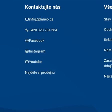
Kontaktujte nás
Vše
info@planeo.cz
Stav
Obch
+420 323 204 584
Rekl
Facebook
Nast
Instagram
Zása
Youtube
údaj
Najděte si prodejnu
Nejča