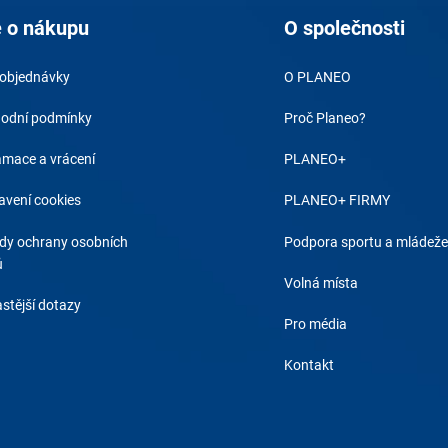
 o nákupu
O společnosti
 objednávky
O PLANEO
odní podmínky
Proč Planeo?
amace a vrácení
PLANEO+
avení cookies
PLANEO+ FIRMY
dy ochrany osobních
Podpora sportu a mládeže
ů
Volná místa
stější dotazy
Pro média
Kontakt