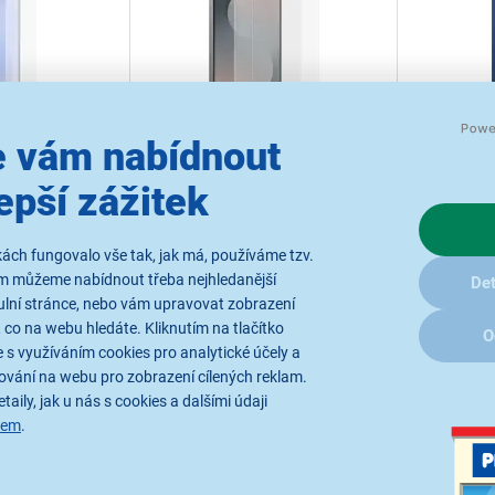
 vám nabídnout
epší zážitek
-Reflecting
Samsung A
Samsung Anti-reflecting
25
Film Gala
Film Galaxy S25 FE
e na displej pro
ách fungovalo vše tak, jak má, používáme tzv.
Lesklá ochrann
Ochranná fólie Anti-reflecting Film
, kompatibilní s
Samsung Galax
ám můžeme nabídnout třeba nejhledanější
Galaxy S25 FE, materiál Plast,
Det
kryty, barva či
vlastnosti: Ochranná fólie, barva Čirá
ulní stránce, nebo vám upravovat zobrazení
 co na webu hledáte. Kliknutím na tlačítko
O
lání
Ihned k
Ihned k odeslání
 s využíváním cookies pro analytické účely a
Skladem
.8.
Skladem 1 ks.
U Vás již
ování na webu pro zobrazení cílených reklam.
U Vás již od 17.8.
minut
taily, jak u nás s cookies a dalšími údaji
sem
.
VÝPRODEJ
631 Kč
799 Kč
789 Kč