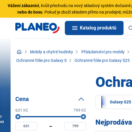
Vážení zákazníci
, kvůli přechodu na nový skladový systém dočasn
nebo do boxu
. Pokud je zboží skladem přímo na prodejně, může
Katalog produktů
Mobily a chytré hodinky
Příslušenství pro mobily
Ochranné fólie pro Galaxy S
Ochranné fólie pro Galaxy S25
Ochra
Cena
Galaxy S25
631 Kč
799 Kč
Cena
Minimální
Maximální
Nejprodáva
cena
cena