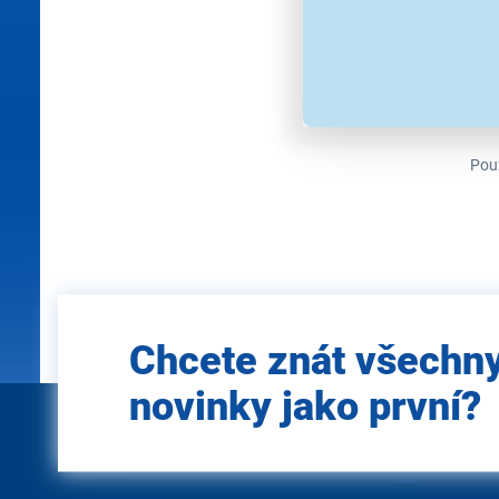
Použ
Zadejte
Chcete znát všechn
e-mail
novinky jako první?