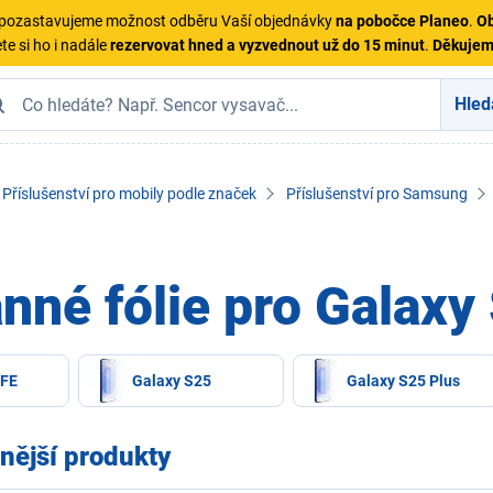
ě pozastavujeme možnost odběru Vaší objednávky
na pobočce Planeo
.
Ob
te si ho i nadále
rezervovat hned a vyzvednout už do 15 minut
.
Děkuje
Hled
Příslušenství pro mobily podle značek
Příslušenství pro Samsung
nné fólie pro Galaxy
 FE
Galaxy S25
Galaxy S25 Plus
nější produkty