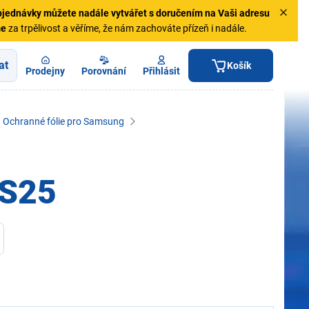
jednávky
můžete nadále vytvářet s doručením na Vaši adresu
me
za trpělivost a věříme, že nám zachováte přízeň i nadále.
at
Košík
Prodejny
Porovnání
Přihlásit
Ochranné fólie pro Samsung
 S25