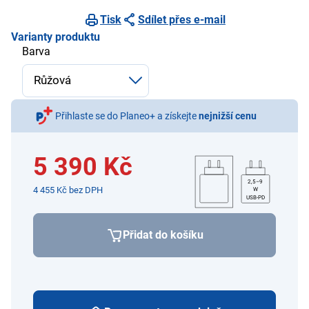
Tisk
Sdílet přes e-mail
Varianty produktu
Barva
Přihlaste se do Planeo+ a získejte
nejnižší cenu
5 390 Kč
2,5–9
4 455 Kč bez DPH
W
USB-PD
Přidat do košíku