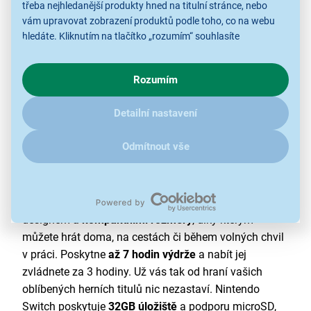
třeba nejhledanější produkty hned na titulní stránce, nebo
vám upravovat zobrazení produktů podle toho, co na webu
hledáte. Kliknutím na tlačítko „rozumím“ souhlasíte
s využíváním cookies pro analytické účely a předáním údajů o
chování na webu pro zobrazení cílených reklam. Pokud vás
Rozumím
zajímají detaily, jak u nás s cookies a dalšími údaji pracujeme,
klikněte
sem
.
Detailní nastavení
Odmítnout vše
Hrajte odkudkoliv
Konzole
Nintendo Switch Lite vás oslní exkluzivním
designem a
kompaktními rozměry
, díky kterým
můžete hrát doma, na cestách či během volných chvil
v práci. Poskytne
až 7 hodin výdrže
a nabít jej
zvládnete za 3 hodiny. Už vás tak od hraní vašich
oblíbených herních titulů nic nezastaví. Nintendo
Switch poskytuje
32GB úložiště
a podporu microSD,