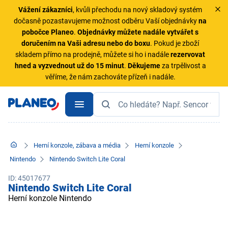
Vážení zákazníci
, kvůli přechodu na nový skladový systém
dočasně pozastavujeme možnost odběru Vaší objednávky
na
pobočce Planeo
.
Objednávky
můžete nadále vytvářet s
doručením na Vaši adresu nebo do boxu
. Pokud je zboží
skladem přímo na prodejně, můžete si ho i nadále
rezervovat
hned a vyzvednout už do 15 minut
.
Děkujeme
za trpělivost a
věříme, že nám zachováte přízeň i nadále.
Herní konzole, zábava a média
Herní konzole
Nintendo
Nintendo Switch Lite Coral
ID: 45017677
Nintendo Switch Lite Coral
Herní konzole Nintendo