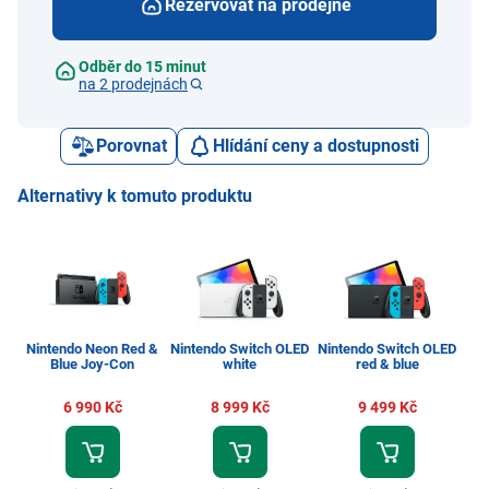
Rezervovat na prodejně
Odběr do 15 minut
na 2 prodejnách
Porovnat
Hlídání ceny a dostupnosti
Alternativy k tomuto produktu
Nintendo Neon Red &
Nintendo Switch OLED
Nintendo Switch OLED
Ni
Blue Joy-Con
white
red & blue
M
6 990 Kč
8 999 Kč
9 499 Kč