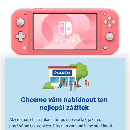
Herní konzole Nintendo Switch Lite,
korálová
5,5" displej s rozlišením 1280 × 720
procesor NVIDIA Tegra
Chceme vám nabídnout ten
výdrž baterie až 7 hodin
nejlepší zážitek
32GB úložiště
technologie Bluetooth 4.1, Wi-Fi, NFC
Aby na našich stránkách fungovalo vše tak, jak má,
podpora paměťové karty až 2 TB
používáme tzv. cookies. Díky nim vám můžeme nabídnout