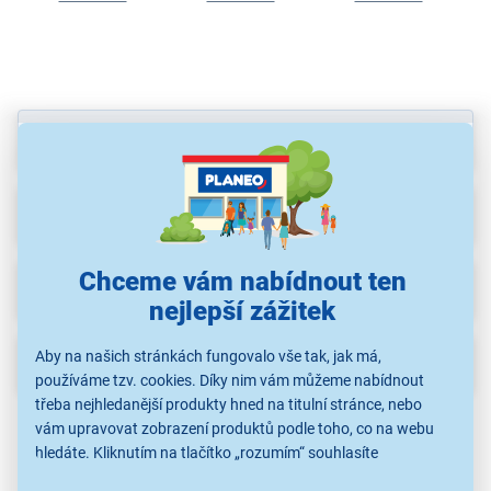
Parametry
Recenze
Chceme vám nabídnout ten
Ke stažení
nejlepší zážitek
Aby na našich stránkách fungovalo vše tak, jak má,
Popis
používáme tzv. cookies. Díky nim vám můžeme nabídnout
třeba nejhledanější produkty hned na titulní stránce, nebo
vám upravovat zobrazení produktů podle toho, co na webu
hledáte. Kliknutím na tlačítko „rozumím“ souhlasíte
s využíváním cookies pro analytické účely a předáním údajů o