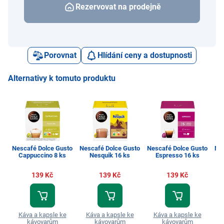
Rezervovat na prodejně
Porovnat
Hlídání ceny a dostupnosti
Alternativy k tomuto produktu
Nescafé Dolce Gusto
Nescafé Dolce Gusto
Nescafé Dolce Gusto
Ne
Cappuccino 8 ks
Nesquik 16 ks
Espresso 16 ks
Lu
139 Kč
139 Kč
139 Kč
Káva a kapsle ke
Káva a kapsle ke
Káva a kapsle ke
K
kávovarům
kávovarům
kávovarům