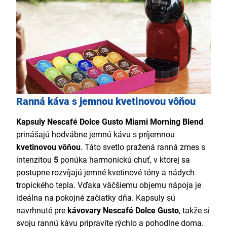
Ranná káva s jemnou kvetinovou vôňou
Kapsuly Nescafé Dolce Gusto Miami Morning Blend
prinášajú hodvábne jemnú kávu s príjemnou
kvetinovou vôňou
. Táto svetlo pražená ranná zmes s
intenzitou
5
ponúka harmonickú chuť, v ktorej sa
postupne rozvíjajú jemné kvetinové tóny a nádych
tropického tepla. Vďaka väčšiemu objemu nápoja je
ideálna na pokojné začiatky dňa. Kapsuly sú
navrhnuté pre
kávovary Nescafé Dolce Gusto
, takže si
svoju rannú kávu pripravíte rýchlo a pohodlne doma.