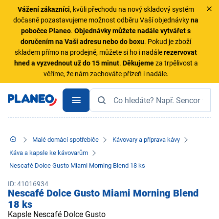
Vážení zákazníci
, kvůli přechodu na nový skladový systém
dočasně pozastavujeme možnost odběru Vaší objednávky
na
pobočce Planeo
.
Objednávky
můžete nadále vytvářet s
doručením na Vaši adresu nebo do boxu
. Pokud je zboží
skladem přímo na prodejně, můžete si ho i nadále
rezervovat
hned a vyzvednout už do 15 minut
.
Děkujeme
za trpělivost a
věříme, že nám zachováte přízeň i nadále.
Malé domácí spotřebiče
Kávovary a příprava kávy
Káva a kapsle ke kávovarům
Nescafé Dolce Gusto Miami Morning Blend 18 ks
ID: 41016934
Nescafé Dolce Gusto Miami Morning Blend
18 ks
Kapsle Nescafé Dolce Gusto