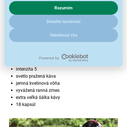
chování na webu pro zobrazení cílených reklam. Pokud vás
Rozumím
zajímají detaily, jak u nás s cookies a dalšími údaji pracujeme,
klikněte
sem
.
Detailní nastavení
Odmítnout vše
Nescafé Dolce Gusto Miami Morning
Blend 18 ks
určené pre kávovary Nescafé Dolce Gusto
intenzita 5
svetlo pražená káva
jemná kvetinová vôňa
vyvážená ranná zmes
extra veľká šálka kávy
18 kapsúl