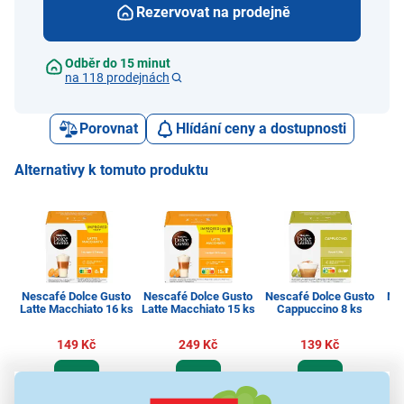
Rezervovat na prodejně
Odběr do 15 minut
na 118 prodejnách
Porovnat
Hlídání ceny a dostupnosti
Alternativy k tomuto produktu
Nescafé Dolce Gusto
Nescafé Dolce Gusto
Nescafé Dolce Gusto
Ne
Latte Macchiato 16 ks
Latte Macchiato 15 ks
Cappuccino 8 ks
149 Kč
249 Kč
139 Kč