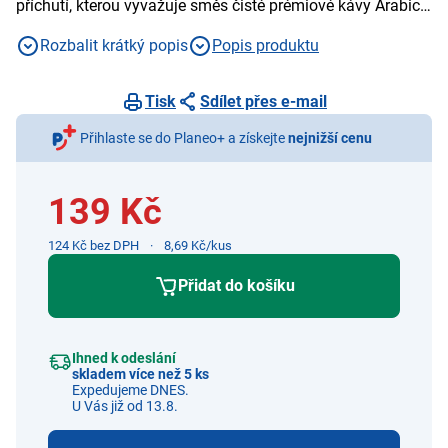
příchutí, kterou vyvažuje směs čisté prémiové kávy Arabica
a Robusta
Rozbalit krátký popis
Popis produktu
Tisk
Sdílet přes e-mail
Přihlaste se do Planeo+ a získejte
nejnižší cenu
139 Kč
124 Kč bez DPH
8,69 Kč/kus
Přidat do košíku
Ihned k odeslání
skladem více než 5 ks
Expedujeme DNES.
U Vás již od 13.8.