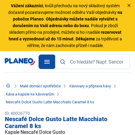
Vážení zákazníci
, kvůli přechodu na nový skladový systém
dočasně pozastavujeme možnost odběru Vaší objednávky
na
pobočce Planeo
.
Objednávky
můžete nadále vytvářet s
doručením na Vaši adresu nebo do boxu
. Pokud je zboží
skladem přímo na prodejně, můžete si ho i nadále
rezervovat
hned a vyzvednout už do 15 minut
.
Děkujeme
za trpělivost a
věříme, že nám zachováte přízeň i nadále.
Malé domácí spotřebiče
Kávovary a příprava kávy
Káva a kapsle ke kávovarům
Nescafé Dolce Gusto Latte Macchiato Caramel 8 ks
ID: 40026770
Nescafé Dolce Gusto Latte Macchiato
Caramel 8 ks
Kapsle Nescafé Dolce Gusto