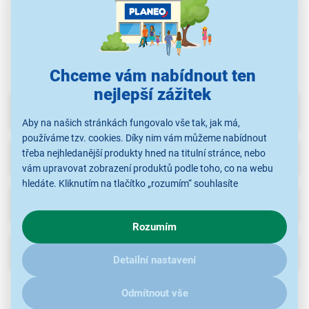
Káva a kapsle ke
Káva a kapsle ke
Káva a kapsle ke
K
kávovarům
kávovarům
kávovarům
Chceme vám nabídnout ten
nejlepší zážitek
Parametry
Aby na našich stránkách fungovalo vše tak, jak má,
používáme tzv. cookies. Díky nim vám můžeme nabídnout
třeba nejhledanější produkty hned na titulní stránce, nebo
Recenze
(8)
vám upravovat zobrazení produktů podle toho, co na webu
hledáte. Kliknutím na tlačítko „rozumím“ souhlasíte
s využíváním cookies pro analytické účely a předáním údajů o
Ke stažení
chování na webu pro zobrazení cílených reklam. Pokud vás
Rozumím
zajímají detaily, jak u nás s cookies a dalšími údaji pracujeme,
klikněte
sem
.
Popis
Detailní nastavení
Odmítnout vše