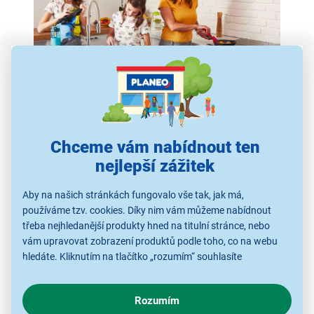
Skvěle sladěná kombinace pro
každodenní kulinářské výzvy
Chceme vám nabídnout ten
Dopřejte si komfortní přípravu pokrmů s
nejlepší zážitek
kompletně sladěným kuchyňským setem Mora.
Vestavná trouba
s velkorysým objemem 77 l a
Aby na našich stránkách fungovalo vše tak, jak má,
používáme tzv. cookies. Díky nim vám můžeme nabídnout
patentovaným klenutým HomeMade tvarem
třeba nejhledanější produkty hned na titulní stránce, nebo
nabízí
12 pečicích funkcí
, pečení s párou či
vám upravovat zobrazení produktů podle toho, co na webu
horkovzdušné fritování. Oceníte rychlý předehřev i
hledáte. Kliknutím na tlačítko „rozumím“ souhlasíte
praktické teleskopické výsuvy, které usnadňují
s využíváním cookies pro analytické účely a předáním údajů o
manipulaci s plechy.
Sklokeramická varná deska
chování na webu pro zobrazení cílených reklam. Pokud vás
poskytuje 4 varné zóny včetně
rozšiřitelné
Rozumím
zajímají detaily, jak u nás s cookies a dalšími údaji pracujeme,