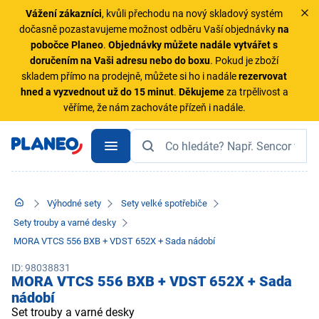
Vážení zákazníci
, kvůli přechodu na nový skladový systém
dočasně pozastavujeme možnost odběru Vaší objednávky
na
pobočce Planeo
.
Objednávky
můžete nadále vytvářet s
doručením na Vaši adresu nebo do boxu
. Pokud je zboží
skladem přímo na prodejně, můžete si ho i nadále
rezervovat
hned a vyzvednout už do 15 minut
.
Děkujeme
za trpělivost a
věříme, že nám zachováte přízeň i nadále.
Výhodné sety
Sety velké spotřebiče
Sety trouby a varné desky
MORA VTCS 556 BXB + VDST 652X + Sada nádobí
ID: 98038831
MORA VTCS 556 BXB + VDST 652X + Sada
nádobí
Set trouby a varné desky