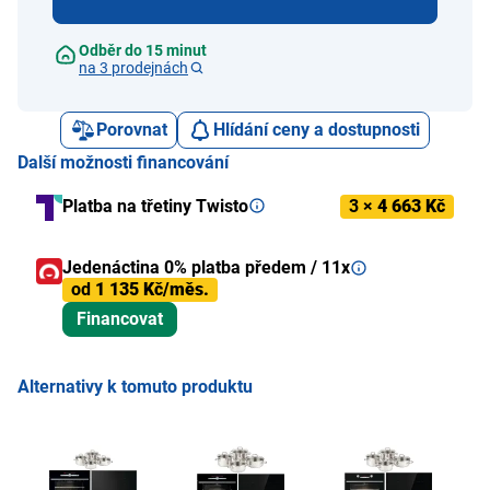
Odběr do 15 minut
na 3 prodejnách
Porovnat
Hlídání ceny a dostupnosti
Další možnosti financování
Platba na třetiny Twisto
3 ×
4 663 Kč
Jedenáctina 0% platba předem / 11x
od
1 135 Kč/měs.
Financovat
Alternativy k tomuto produktu