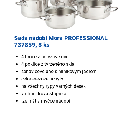
Sada nádobí Mora PROFESSIONAL
737859, 8 ks
4 hrnce z nerezové oceli
4 poklice z tvrzeného skla
sendvičové dno s hliníkovým jádrem
celonerezové úchyty
na všechny typy varných desek
vnitřní litrová stupnice
lze mýt v myčce nádobí