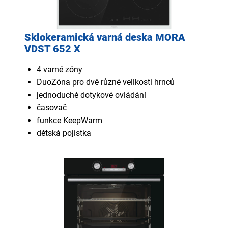
Sklokeramická varná deska MORA
VDST 652 X
4 varné zóny
DuoZóna pro dvě různé velikosti hrnců
jednoduché dotykové ovládání
časovač
funkce KeepWarm
dětská pojistka