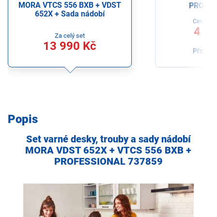
MORA VTCS 556 BXB + VDST
PROFES
652X + Sada nádobí
Cena sa
4 99
Za celý set
13 990 Kč
Přejít na
Popis
Set varné desky, trouby a sady nádobí
MORA VDST 652X + VTCS 556 BXB +
PROFESSIONAL 737859