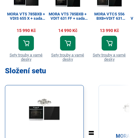
MORA VTS 785BXB +
MORA VTS 785BXB +
MORA VTCS 556
VDIS 655 X + sada
VDIT 631 FF + sada
BXB+VDIT 631
VTC
nádobí
nádobí
FF+Sada nádobí
15 990 Kč
14 990 Kč
13 990 Kč
Sety trouby a varné
Sety trouby a varné
Sety trouby a varné
Se
desky
desky
desky
Složení setu
MORA Sad