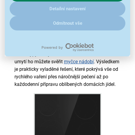
DuoZóny
, intuitivní dotykové ovládání, časovač i
klikněte
sem
.
funkci KeepWarm. Dětský zámek a ukazatel
Detailní nastavení
zbytkového tepla představují nezbytné
Odmítnout vše
bezpečnostní prvky. Součástí sestavy je také
8dílná sada nádobí
z kvalitní nerezové oceli se
sendvičovým dnem, skleněnými poklicemi a
vnitřní litrovou stupnicí. Nádobí je kompatibilní se
všemi typy varných desek včetně indukce a na
umytí ho můžete svěřit
myčce nádobí
. Výsledkem
je prakticky vyladěné řešení, které pokrývá vše od
rychlého vaření přes náročnější pečení až po
každodenní přípravu oblíbených domácích jídel.