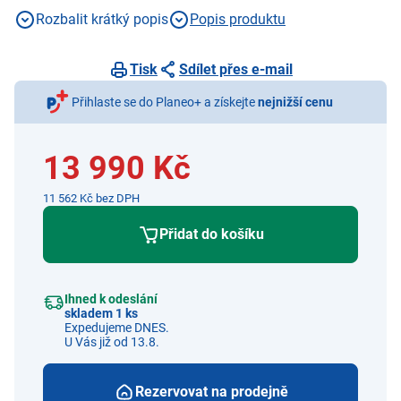
bez tuku, katalyticky kryt ventilatoru, program Pizza 300 °C,
Rozbalit krátký popis
Popis produktu
čištění párou - EcoClean, program pro pomalé pečení
+ Sklokeramická varná deska, dětský zámek, duozóna,
plynulá regulace výkonu, ukazatel zbytkového tepla,
Tisk
Sdílet přes e-mail
ovládání dotykové, funkce KeepWarm, funkce Pause,
Přihlaste se do Planeo+ a získejte
nejnižší cenu
funkce Timer, funkce KeyLock, barva černá + nerez rám
13 990 Kč
11 562 Kč bez DPH
Přidat do košíku
Ihned k odeslání
skladem 1 ks
Expedujeme DNES.
U Vás již od 13.8.
Rezervovat na prodejně