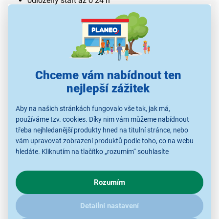
odložený start až o 24 h
funkce Tablety 3v1
Chceme vám nabídnout ten
nejlepší zážitek
Aby na našich stránkách fungovalo vše tak, jak má,
používáme tzv. cookies. Díky nim vám můžeme nabídnout
třeba nejhledanější produkty hned na titulní stránce, nebo
vám upravovat zobrazení produktů podle toho, co na webu
Spolehlivý a tichý pomocník
hledáte. Kliknutím na tlačítko „rozumím“ souhlasíte
s využíváním cookies pro analytické účely a předáním údajů o
S plně integrovanou
vestavnou myčkou
Mora IM 6434
chování na webu pro zobrazení cílených reklam. Pokud vás
spadající do třídy
energetické účinnosti D
již nemusíte
Rozumím
zajímají detaily, jak u nás s cookies a dalšími údaji pracujeme,
trávit dlouhé chvíle mytím nádobí a můžete využít čas
klikněte
sem
.
pro svou rodinu a přátele. Je vyrobena v šířce 60 cm a
Detailní nastavení
hodí se do větších rodin, protože pojme až
14 sad