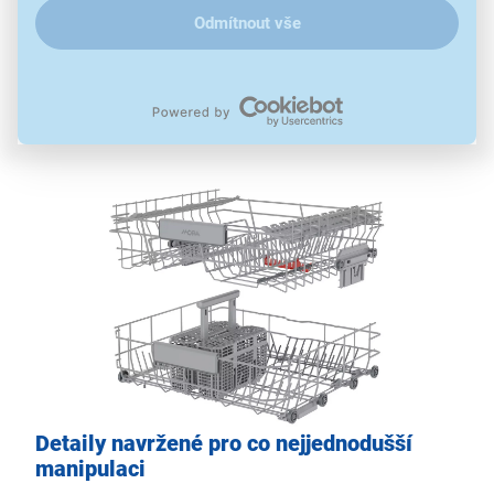
Odmítnout vše
nádobí
a poradí si i s objemnými kusy. Dva mycí koše
s pohyblivými prvky usnadňují organizaci a spotřebič
svým
tichým chodem 44 dB
nijak nenarušuje běh
domácnosti. Těšit se můžete i na
funkci Tablety 3v1
pro skutečnou čistotu a zářivý lesk od prvního použití.
Detaily navržené pro co nejjednodušší
manipulaci