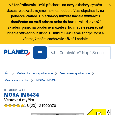
Vážení zákazníci
, kvůli přechodu na nový skladový systém
dočasně pozastavujeme možnost odběru Vaší objednávky
na
pobočce Planeo
.
Objednávky
můžete nadále vytvářet s
doručením na Vaši adresu nebo do boxu
. Pokud je zboží
skladem přímo na prodejně, můžete si ho i nadále
rezervovat
hned a vyzvednout už do 15 minut
.
Děkujeme
za trpělivost a
věříme, že nám zachováte přízeň i nadále.
Velké domácí spotřebiče
Vestavné spotřebiče
Vestavné myčky
MORA IM6434
ID: 40051417
MORA IM6434
Vestavná myčka
5,0
(2x)
2 recenze