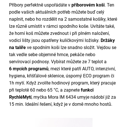
Příbory perfektně uspořádáte v
příborovém koši
. Ten
podle vašich aktuálních potřeb můžete buď celý
naplnit, nebo ho rozdělit na 2 samostatné košíky, které
lze různě umístit v rámci spodního koše. Uvítáte také,
že horní koš můžete zvednout i při plném naložení,
vodicí lišty jsou opatřeny kuličkovými ložisky.
Držáky
na talíře
ve spodním koši lze snadno složit. Vejdou se
tak vedle sebe objemné hrnce, pekáče nebo
servírovací podnosy. Vybírat můžete ze 7 teplot a
6
mycích programů
, mezi které patří AUTO, intenzivní,
hygiena, křišťálové sklenice, úsporný ECO program či
1h mytí. Když zvolíte hodinový program, který pracuje
při teplotě 60 nebo 65 °C, a zapnete
funkci
RychléMytí
, myčka
Mora IM 6434 umyje nádobí již za
15 min. Ideální řešení, když je v domě mnoho hostů.