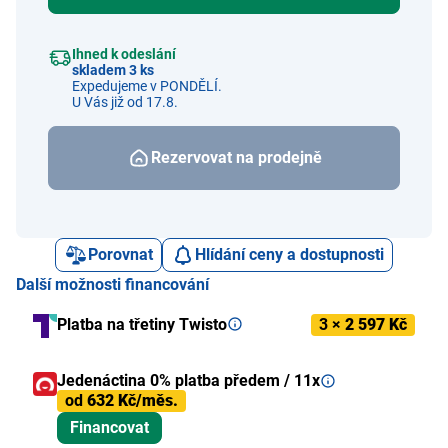
Ihned k odeslání
skladem 3 ks
Expedujeme v PONDĚLÍ.
U Vás již od 17.8.
Rezervovat na prodejně
Porovnat
Hlídání ceny a dostupnosti
Další možnosti financování
Platba na třetiny Twisto
3 ×
2 597 Kč
Jedenáctina 0% platba předem / 11x
od
632 Kč/měs.
Financovat