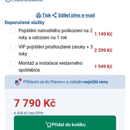
Tisk
Sdílet přes e-mail
Doporučené služby
Pojištění nahodilého poškození na 2
1 149 Kč
roky a odcizení na 1 rok
VIP pojištění prodloužené záruky + 3
2 599 Kč
roky
Montáž a instalace vestavného
1 949 Kč
spotřebiče
Přihlaste se do Planeo+ a získejte
nejnižší cenu
7 790 Kč
6 438 Kč bez DPH
Přidat do košíku