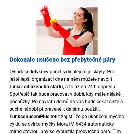
Dokonale usušeno bez přebytečné páry
Ovládací dotykový panel s displejem je skrytý. Pro
ještě lepší organizaci dne na něm můžete navolit i
funkci
odloženého startu,
a to až na 24 h dopředu.
Spotřebič tak bude pracovat v době, kdy máte nějaké
pochůzky. Po návratu domů na vás bude čekat čisté a
suché nádobí připravené k dalšímu použití.
Funkce
SušeníPlus
totiž zajistí, že po ukončení mycího
cyklu se dvířka myčky Mora IM 6434 automaticky
mírně otevřou, aby se vypustila přebytečná pára. Tím