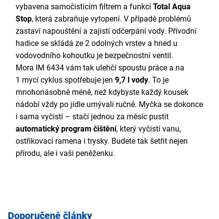
vybavena samočisticím filtrem a funkcí
Total Aqua
Stop
, která zabraňuje vytopení. V případě problémů
zastaví napouštění a zajistí odčerpání vody. Přívodní
hadice se skládá ze 2 odolných vrstev a hned u
vodovodního kohoutku je bezpečnostní ventil.
Mora IM 6434 vám tak ulehčí spoustu práce a na
1 mycí cyklus spotřebuje jen
9,7 l vody
. To je
mnohonásobně méně, než kdybyste každý kousek
nádobí vždy po jídle umývali ručně. Myčka se dokonce
i sama vyčistí – stačí jednou za měsíc pustit
automatický program čištění
, který vyčistí vanu,
ostřikovací ramena i trysky. Budete tak šetřit nejen
přírodu, ale i vaši peněženku.
Doporučené články