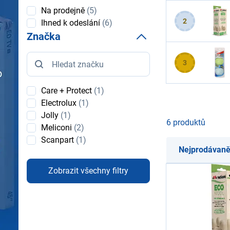
Dostupnost
Na prodejně
(5)
2
Ihned k odeslání
(6)
Značka
Značka
3
Care + Protect
(1)
Electrolux
(1)
Jolly
(1)
6 produktů
Meliconi
(2)
Scanpart
(1)
Nejprodávaně
Zobrazit všechny filtry