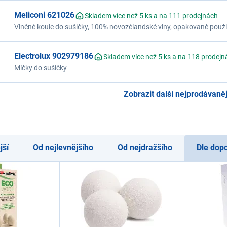
Meliconi 621026
Skladem více než 5 ks a na 111 prodejnách
Vlněné koule do sušičky, 100% novozélandské vlny, opakovaně použit
účinky
Electrolux 902979186
Skladem více než 5 ks a na 118 prodejn
Míčky do sušičky
Zobrazit další nejprodávanějš
jší
Od nejlevnějšího
Od nejdražšího
Dle dop