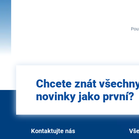
Použ
Zadejte
Chcete znát všechn
e-mail
novinky jako první?
Kontaktujte nás
Vše