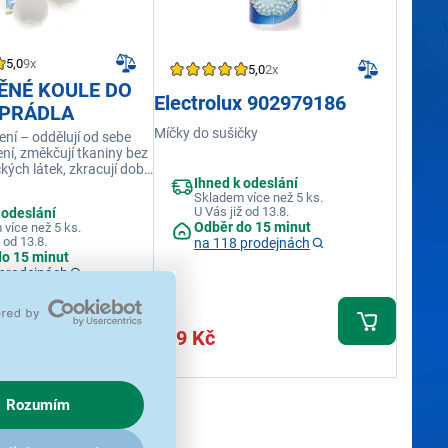
5,0
9x
5,0
2x
NĚNÉ KOULE DO
Electrolux 902979186
 PRÁDLA
Míčky do sušičky
ní – oddělují od sebe
ení, změkčují tkaniny bez
kých látek, zkracují dobu
Ihned k odeslání
 obsahuje 3 ks míčků
Skladem více než 5 ks.
U Vás již od 13.8.
 odeslání
Odběr do 15 minut
více než 5 ks.
 od 13.8.
na 118 prodejnách
do 15 minut
prodejnách
249 Kč
Rozumím