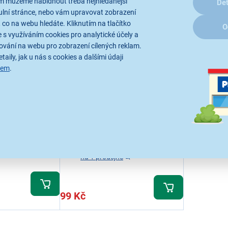
ám můžeme nabídnout třeba nejhledanější
Det
ulní stránce, nebo vám upravovat zobrazení
 co na webu hledáte. Kliknutím na tlačítko
O
 s využíváním cookies pro analytické účely a
ování na webu pro zobrazení cílených reklam.
taily, jak u nás s cookies a dalšími údaji
4,6
5x
sem
.
Care + Protect CDB1101
153
Míčky do sušičky prádla,
ádla,
hypoalergenní, změkčují tkaniny,
čují tkaniny,
usnadňují žehlení, zajišťují rovnoměrné
ajišťují rovnoměrné
sušení
Ihned k odeslání
lání
Skladem více než 5 ks.
U Vás již od 13.8.
.8.
Odběr do 15 minut
na 1 prodejně
99 Kč