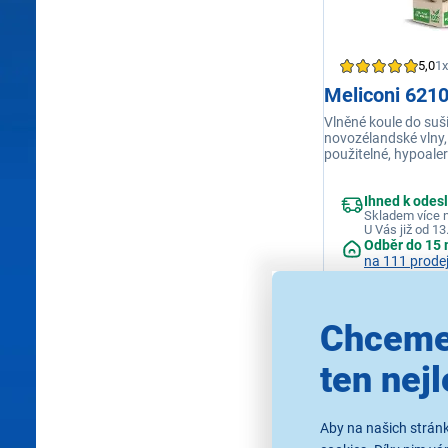
5,0
1x
Meliconi 621
Vlněné koule do suš
novozélandské vlny
použitelné, hypoale
antibakteriální účin
Ihned k odes
Skladem více n
U Vás již od 13
Odběr do 15 
na 111 prode
Chceme
249 Kč
ten nejl
Aby na našich stránk