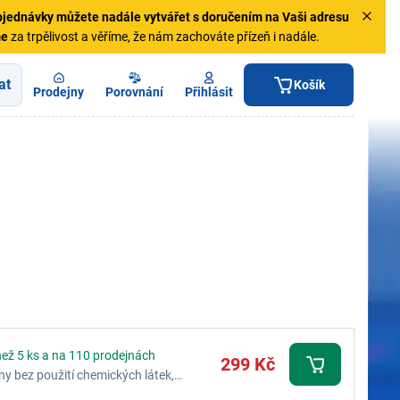
jednávky
můžete nadále vytvářet s doručením na Vaši adresu
me
za trpělivost a věříme, že nám zachováte přízeň i nadále.
at
Košík
Prodejny
Porovnání
Přihlásit
než 5 ks a na 110 prodejnách
299 Kč
iny bez použití chemických látek,