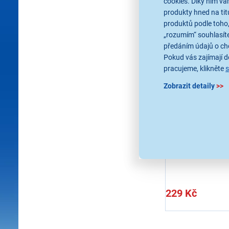
cookies. Díky nim v
produkty hned na tit
produktů podle toho,
„rozumím“ souhlasíte
předáním údajů o ch
Pokud vás zajímají de
pracujeme, klikněte
Meliconi 656
Zobrazit detaily
>>
Míčky do sušičky pr
hypoalergenní, změk
usnadňují žehlení, z
sušení
Ihned k odes
Skladem 1 ks.
U Vás již od 13
229 Kč