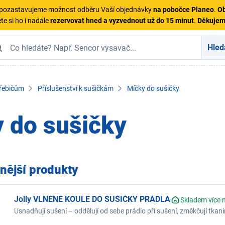
ě pozastavujeme možnost odběru Vaší objednávky
na pobočce Planeo
.
Ob
te si ho i nadále
rezervovat hned a vyzvednout už do 15 minut
.
Děkuje
Hled
třebičům
Příslušenství k sušičkám
Míčky do sušičky
 do sušičky
nější produkty
Jolly VLNĚNÉ KOULE DO SUŠIČKY PRÁDLA
Skladem více 
Usnadňují sušení – oddělují od sebe prádlo při sušení, změkčují tkan
zkracují dobu sušení, balení obsahuje 3 ks míčků