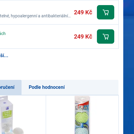
249 Kč
elné, hypoalergenní a antibakteriální
ách
249 Kč
í...
oručení
Podle hodnocení