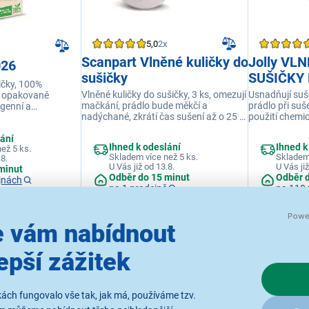
5,0
2x
Scanpart Vlněné kuličky do
Jolly VL
026
sušičky
SUŠIČKY
ičky, 100%
Vlněné kuličky do sušičky, 3 ks, omezují
Usnadňují suše
, opakovaně
mačkání, prádlo bude měkčí a
prádlo při suš
rgenní a
nadýchané, zkrátí čas sušení až o 25 %,
použití chemic
ky
Snižují množství žmolků a prachu z
sušení, balení
lání
textilu při sušení
Ihned k odeslání
Ihned k
ež 5 ks.
Skladem více než 5 ks.
Skladem 
.8.
U Vás již od 13.8.
U Vás již
minut
Odběr do 15 minut
Odběr 
jnách
na 1 prodejně
na 110 
 vám nabídnout
209 Kč
299 Kč
epší zážitek
ách fungovalo vše tak, jak má, používáme tzv.