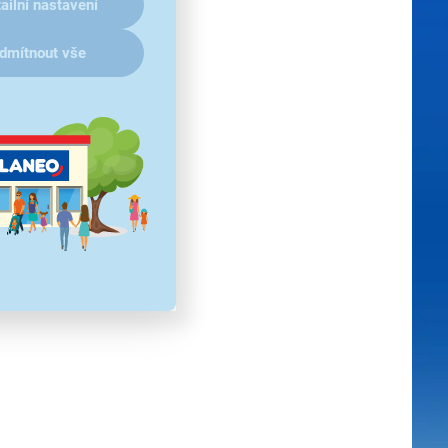
ailní nastavení
dmítnout vše