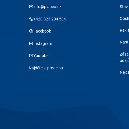
info@planeo.cz
Stav
Obch
+420 323 204 584
Rekl
Facebook
Nast
Instagram
Zása
Youtube
údaj
Najděte si prodejnu
Nejča