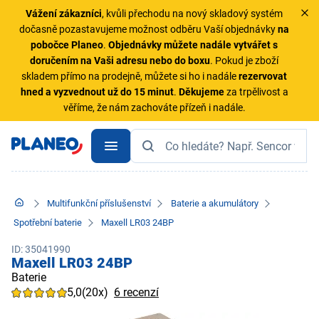
Vážení zákazníci
, kvůli přechodu na nový skladový systém
dočasně pozastavujeme možnost odběru Vaší objednávky
na
pobočce Planeo
.
Objednávky
můžete nadále vytvářet s
doručením na Vaši adresu nebo do boxu
. Pokud je zboží
skladem přímo na prodejně, můžete si ho i nadále
rezervovat
hned a vyzvednout už do 15 minut
.
Děkujeme
za trpělivost a
věříme, že nám zachováte přízeň i nadále.
Multifunkční příslušenství
Baterie a akumulátory
Spotřební baterie
Maxell LR03 24BP
ID: 35041990
Maxell LR03 24BP
Baterie
5,0
(20x)
6 recenzí