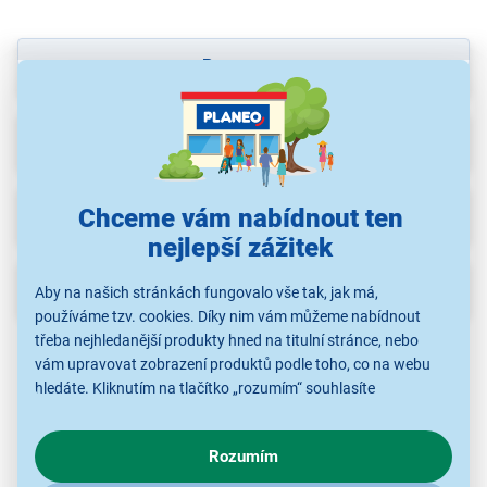
Parametry
Recenze
(6)
Chceme vám nabídnout ten
Ke stažení
nejlepší zážitek
Popis
Aby na našich stránkách fungovalo vše tak, jak má,
používáme tzv. cookies. Díky nim vám můžeme nabídnout
třeba nejhledanější produkty hned na titulní stránce, nebo
vám upravovat zobrazení produktů podle toho, co na webu
hledáte. Kliknutím na tlačítko „rozumím“ souhlasíte
s využíváním cookies pro analytické účely a předáním údajů o
chování na webu pro zobrazení cílených reklam. Pokud vás
Rozumím
zajímají detaily, jak u nás s cookies a dalšími údaji pracujeme,
klikněte
sem
.