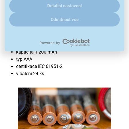
Detailní nastavení
Odmítnout vše
Baterie Maxell LR03 24BP
alkalická baterie
výkon 1,5 V
kapacita 1 200 mAh
typ AAA
certifikace IEC 61951-2
v balení 24 ks